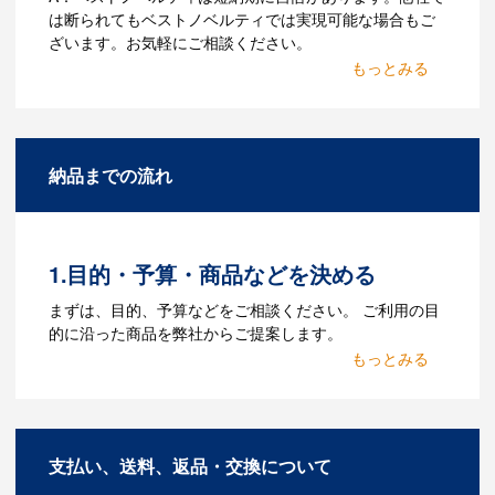
は断られてもベストノベルティでは実現可能な場合もご
ざいます。お気軽にご相談ください。
Q：名入れするには何が必要
になりますか？
A：名入れのためのデータを作成する必要
納品までの流れ
があります。Adobe illustratorのaiファイ
ルをお持ちであれればそのまま入稿でき
る場合がございます。どのようなデータ
をお持ちなのかご連絡ください。
1.目的・予算・商品などを決める
Q：ウェブサイトに掲載され
まずは、目的、予算などをご相談ください。 ご利用の目
ていないオリジナルのノベル
的に沿った商品を弊社からご提案します。
ティを製作したいのですが可
2.仕様の決定・お見積
能ですか？
商品の色や名入れの色数・包装形態など
A：多数の協力会社があり、数多くの実績
詳細を決めます。仕様が決まった段階で
もございます。ご希望内容に合ったカス
支払い、送料、返品・交換について
お見積を弊社からお出しします。
タマイズが可能です。お気軽にご相談く
ださい。