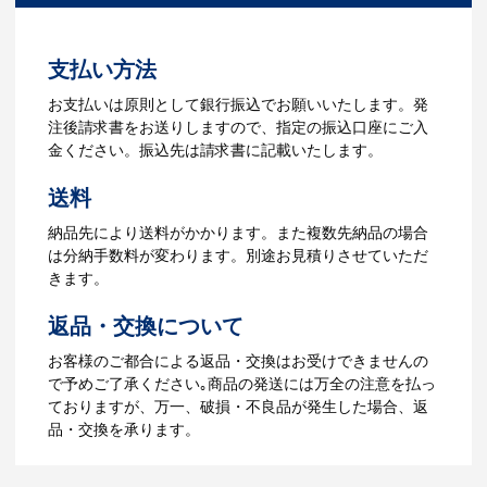
3.発注・データ入稿
よくあるご質問をもっとみる
お見積書を元に、製作が決定しました
支払い方法
ら、ご注文書をお送りします。
【名入れをする場合】名入れに必要なデ
お支払いは原則として銀行振込でお願いいたします。発
ータをご入稿頂き、名入れイメージをデ
注後請求書をお送りしますので、指定の振込口座にご入
ータでご確認いただきます。
金ください。振込先は請求書に記載いたします。
4.納品
送料
【名入れをする場合】データのご入稿後
納品先により送料がかかります。また複数先納品の場合
３週間程度で納品となります。
は分納手数料が変わります。別途お見積りさせていただ
【名入れなしの場合】在庫がある場合、3
きます。
～5営業日程度で納品となります。
返品・交換について
ご利用ガイドをもっとみる
お客様のご都合による返品・交換はお受けできませんの
で予めご了承ください｡商品の発送には万全の注意を払っ
ておりますが、万一、破損・不良品が発生した場合、返
品・交換を承ります。