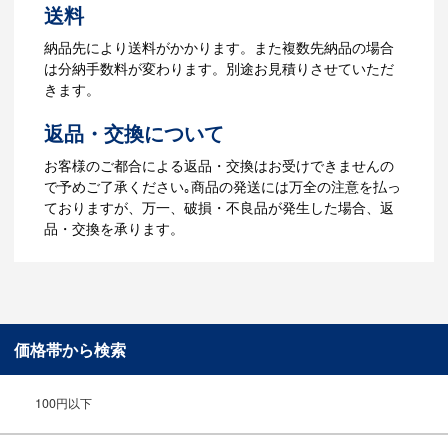
4.納品
送料
【名入れをする場合】データのご入稿後
納品先により送料がかかります。また複数先納品の場合
３週間程度で納品となります。
は分納手数料が変わります。別途お見積りさせていただ
【名入れなしの場合】在庫がある場合、3
きます。
～5営業日程度で納品となります。
返品・交換について
ご利用ガイドをもっとみる
お客様のご都合による返品・交換はお受けできませんの
で予めご了承ください｡商品の発送には万全の注意を払っ
ておりますが、万一、破損・不良品が発生した場合、返
品・交換を承ります。
価格帯から検索
100円以下