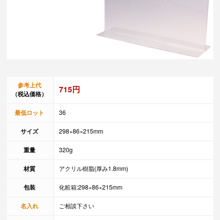
参考上代
715円
（税込価格）
最低ロット
36
サイズ
298×86×215mm
重量
320g
材質
アクリル樹脂(厚み1.8mm)
包装
化粧箱:298×86×215mm
名入れ
ご相談下さい