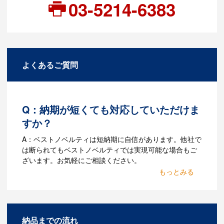
03-5214-6383
よくあるご質問
Q：納期が短くても対応していただけま
すか？
A：ベストノベルティは短納期に自信があります。他社で
は断られてもベストノベルティでは実現可能な場合もご
ざいます。お気軽にご相談ください。
Q：名入れするには何が必要
になりますか？
A：名入れのためのデータを作成する必要
納品までの流れ
があります。Adobe illustratorのaiファイ