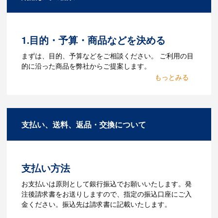
ルをお持ちであれればそのまま入稿でき
る場合がございます。どのようなデータ
をお持ちなのかご連絡ください。
1.目的・予算・商品などを決める
Q：ウェブサイトに掲載され
まずは、目的、予算などをご相談ください。 ご利用の目
ていないオリジナルのノベル
的に沿った商品を弊社からご提案します。
ティを製作したいのですが可
2.仕様の決定・お見積
能ですか？
商品の色や名入れの色数・包装形態など
A：多数の協力会社があり、数多くの実績
詳細を決めます。仕様が決まった段階で
もございます。ご希望内容に合ったカス
支払い、送料、返品・交換について
お見積を弊社からお出しします。
タマイズが可能です。お気軽にご相談く
ださい。
3.発注・データ入稿
よくあるご質問をもっとみる
お見積書を元に、製作が決定しました
支払い方法
ら、ご注文書をお送りします。
【名入れをする場合】名入れに必要なデ
お支払いは原則として銀行振込でお願いいたします。発
ータをご入稿頂き、名入れイメージをデ
注後請求書をお送りしますので、指定の振込口座にご入
ータでご確認いただきます。
金ください。振込先は請求書に記載いたします。