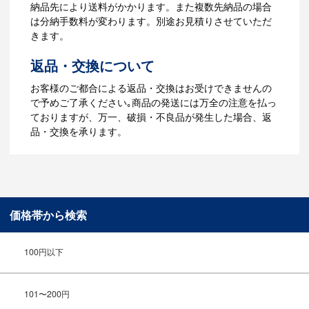
【名入れをする場合】データのご入稿後
納品先により送料がかかります。また複数先納品の場合
３週間程度で納品となります。
は分納手数料が変わります。別途お見積りさせていただ
【名入れなしの場合】在庫がある場合、3
きます。
～5営業日程度で納品となります。
返品・交換について
ご利用ガイドをもっとみる
お客様のご都合による返品・交換はお受けできませんの
で予めご了承ください｡商品の発送には万全の注意を払っ
ておりますが、万一、破損・不良品が発生した場合、返
品・交換を承ります。
価格帯から検索
100円以下
101〜200円