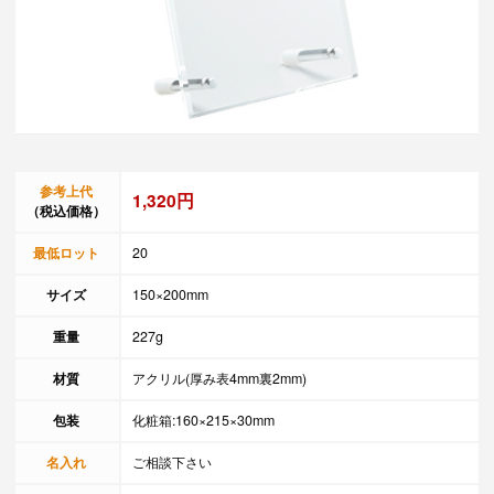
参考上代
1,320円
（税込価格）
最低ロット
20
サイズ
150×200mm
重量
227g
材質
アクリル(厚み表4mm裏2mm)
包装
化粧箱:160×215×30mm
名入れ
ご相談下さい