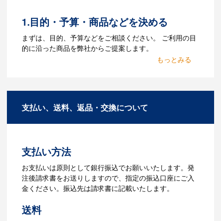
をお持ちなのかご連絡ください。
1.目的・予算・商品などを決める
Q：ウェブサイトに掲載され
まずは、目的、予算などをご相談ください。 ご利用の目
ていないオリジナルのノベル
的に沿った商品を弊社からご提案します。
ティを製作したいのですが可
2.仕様の決定・お見積
能ですか？
商品の色や名入れの色数・包装形態など
A：多数の協力会社があり、数多くの実績
詳細を決めます。仕様が決まった段階で
もございます。ご希望内容に合ったカス
支払い、送料、返品・交換について
お見積を弊社からお出しします。
タマイズが可能です。お気軽にご相談く
ださい。
3.発注・データ入稿
よくあるご質問をもっとみる
お見積書を元に、製作が決定しました
支払い方法
ら、ご注文書をお送りします。
【名入れをする場合】名入れに必要なデ
お支払いは原則として銀行振込でお願いいたします。発
ータをご入稿頂き、名入れイメージをデ
注後請求書をお送りしますので、指定の振込口座にご入
ータでご確認いただきます。
金ください。振込先は請求書に記載いたします。
4.納品
送料