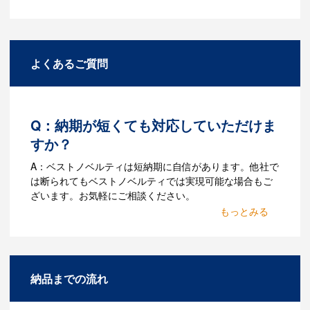
よくあるご質問
Q：納期が短くても対応していただけま
すか？
A：ベストノベルティは短納期に自信があります。他社で
は断られてもベストノベルティでは実現可能な場合もご
ざいます。お気軽にご相談ください。
Q：名入れするには何が必要
になりますか？
A：名入れのためのデータを作成する必要
納品までの流れ
があります。Adobe illustratorのaiファイ
ルをお持ちであれればそのまま入稿でき
る場合がございます。どのようなデータ