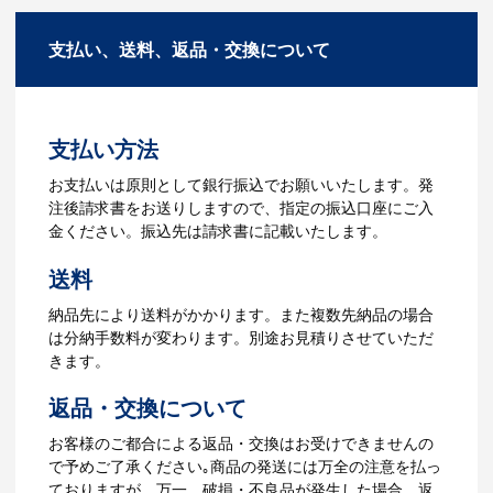
商品の色や名入れの色数・包装形態など
A：多数の協力会社があり、数多くの実績
詳細を決めます。仕様が決まった段階で
もございます。ご希望内容に合ったカス
支払い、送料、返品・交換について
お見積を弊社からお出しします。
タマイズが可能です。お気軽にご相談く
ださい。
3.発注・データ入稿
よくあるご質問をもっとみる
お見積書を元に、製作が決定しました
支払い方法
ら、ご注文書をお送りします。
【名入れをする場合】名入れに必要なデ
お支払いは原則として銀行振込でお願いいたします。発
ータをご入稿頂き、名入れイメージをデ
注後請求書をお送りしますので、指定の振込口座にご入
ータでご確認いただきます。
金ください。振込先は請求書に記載いたします。
4.納品
送料
【名入れをする場合】データのご入稿後
納品先により送料がかかります。また複数先納品の場合
３週間程度で納品となります。
は分納手数料が変わります。別途お見積りさせていただ
【名入れなしの場合】在庫がある場合、3
きます。
～5営業日程度で納品となります。
返品・交換について
ご利用ガイドをもっとみる
お客様のご都合による返品・交換はお受けできませんの
で予めご了承ください｡商品の発送には万全の注意を払っ
ておりますが、万一、破損・不良品が発生した場合、返