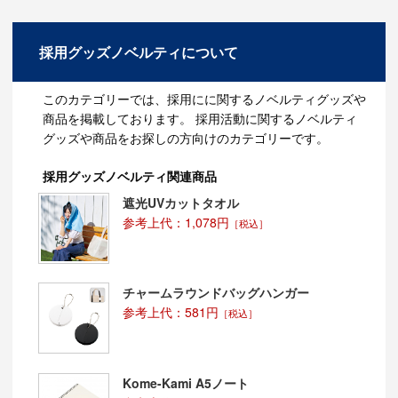
★パイピング(9色)：カラーバリエーション
ゴールド・シルバー・レッド・ブルー・イエロー・オレ
ンジ（蛍光）・ピンク（蛍光）・グリーン・ブラック
採用グッズノベルティについて
★背面(4色)：カラーバリエーション
ブラック・ブルー・レッド・イエロー
※メッシュ生地とパイピングは、色味が異なります。
このカテゴリーでは、採用にに関するノベルティグッズや
商品を掲載しております。 採用活動に関するノベルティ
ＰＲ効果抜群
グッズや商品をお探しの方向けのカテゴリーです。
展示会・イベント・セミナーでのアイキャッチやPR効果
採用グッズノベルティ関連商品
により、注目度UP、集客効果UPが見込めます。
被せる椅子さえあれば、ほぼ全てのシチュエーションで
遮光UVカットタオル
利用可！
参考上代：1,078円
［税込］
・企業様の展示会・セミナー
・採用イベント(合同企業説明会・学校説明会・就活セミ
ナー・就活フォーラム)
・量販店や各種店舗での新商品販売促進や各種サービス
会員加入促進
チャームラウンドバッグハンガー
・季節イベント・キャンペーン・フェアなど
参考上代：581円
［税込］
簡単で使いやすく、汎用性が高い！
・被せてポケットに差し替えが簡単なので繰り返し使え
て、使い回しに便利です。
Kome-Kami A5ノート
もし、複数で使用する際は、メディアチェアポップ収納