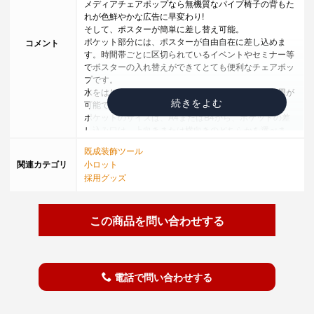
メディアチェアポップなら無機質なパイプ椅子の背もた
れが色鮮やかな広告に早変わり!
そして、ポスターが簡単に差し替え可能。
ポケット部分には、ポスターが自由自在に差し込めま
コメント
す。時間帯ごとに区切られているイベントやセミナー等
でポスターの入れ替えができてとても便利なチェアポッ
プです。
水をはじく特殊加工を施しているので、屋外でも使用が
可能です。
ポケットのサイズは、A4またはB4から、ポケットの差
し込み口は、上向きまたは横向きのどちらかを選べま
す。
既成装飾ツール
関連カテゴリ
小ロット
商品仕様
採用グッズ
■通常タイプ
伸縮性が十分にあり様々な椅子に対応します。
この商品を問い合わせする
■ハードタイプ
裏面にコシのある素材（硬質ウレタン）を使用している
ので丸い背もたれタイプにも。
■マチ付きタイプ
約40mmの幅と伸縮性のある素材で厚みのある椅子にも
電話で問い合わせする
装着可能です。
【メッシュ生地とパイピングのカラーは選択できて、
色々な組み合わせが可能】