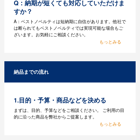
Q：納期が短くても対応していただけま
すか？
A：ベストノベルティは短納期に自信があります。他社で
は断られてもベストノベルティでは実現可能な場合もご
ざいます。お気軽にご相談ください。
Q：名入れするには何が必要
になりますか？
A：名入れのためのデータを作成する必要
納品までの流れ
があります。Adobe illustratorのaiファイ
ルをお持ちであれればそのまま入稿でき
る場合がございます。どのようなデータ
をお持ちなのかご連絡ください。
1.目的・予算・商品などを決める
Q：ウェブサイトに掲載され
まずは、目的、予算などをご相談ください。 ご利用の目
ていないオリジナルのノベル
的に沿った商品を弊社からご提案します。
ティを製作したいのですが可
2.仕様の決定・お見積
能ですか？