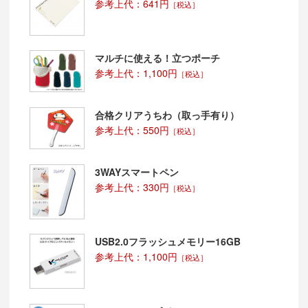
トートバッグを使用すると持ち運びがしやすくなりま
参考上代：641円
［税込］
す。(別途見積ご案内致します。)
★納期★
校了後、約1～2週間前後で対応可(短納期もお任せくだ
マルチに使える！立つポーチ
さい！)
参考上代：1,100円
［税込］
合格クリアうちわ（取っ手有り）
参考上代：550円
［税込］
3WAYスマートペン
参考上代：330円
［税込］
USB2.0フラッシュメモリー16GB
参考上代：1,100円
［税込］