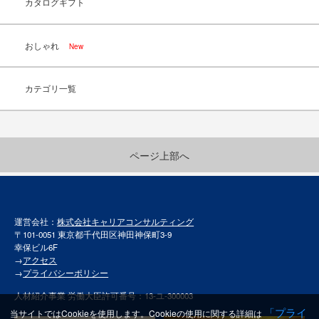
カタログギフト
おしゃれ
New
カテゴリ一覧
ページ上部へ
運営会社：
株式会社キャリアコンサルティング
〒101-0051 東京都千代田区神田神保町3-9
幸保ビル6F
→
アクセス
→
プライバシーポリシー
人材紹介事業 労働大臣許可番号：13-ユ-300003
「プライ
当サイトではCookieを使用します。Cookieの使用に関する詳細は