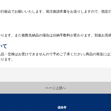
銀行振込でお願いいたします。発注後請求書をお送りしますので、指定
データのご入稿後３週間程度で納品となります。
庫がある場合、3～5営業日程度で納品となります。
かります。また複数先納品の場合は分納手数料が変わります。別途お見
いて
返品・交換はお受けできませんので予めご了承ください｡商品の発送には
承ります。
ページ上部へ
価格帯