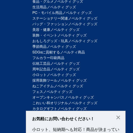
食品・グルメノベルティ グッズ
生活用品ノベルティ グッズ
PC・モバイル用品ノベルティ グッズ
ステーショナリー関連ノベルティ グッズ
バッグ・ファッションノベルティ グッズ
美容・健康ノベルティ グッズ
装飾・イベントノベルティ グッズ
おもしろグッズ・玩具ノベルティ グッズ
季節商品ノベルティ グッズ
SDGsに貢献するノベルティ商品
フルカラー印刷商品
伝統工芸品ノベルティ グッズ
周年記念品ノベルティ グッズ
小ロットノベルティ グッズ
採用装飾ツールノベルティ グッズ
ねこアイテムノベルティ グッズ
フェスノベルティ グッズ
オープンキャンパスノベルティ グッズ
これいい和オリジナルノベルティ グッズ
カタログギフトノベルティ グッズ
×
お気軽にお問い合わせください！
小ロット、短納期へも対応！商品が決まってい