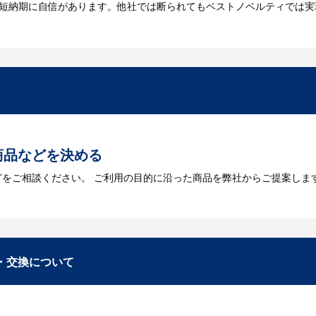
は短納期に自信があります。他社では断られてもベストノベルティでは実
には何が必要になりますか？
を作成する必要があります。Adobe illustratorのaiファイルを
をお持ちなのかご連絡ください。
トに掲載されていないオリジナルのノベルティを製
あり、数多くの実績もございます。ご希望内容に合ったカスタマイズが可
商品などを決める
どをご相談ください。 ご利用の目的に沿った商品を弊社からご提案しま
お見積
数・包装形態など詳細を決めます。仕様が決まった段階でお見積を弊社
入稿
・交換について
が決定しましたら、ご注文書をお送りします。
名入れに必要なデータをご入稿頂き、名入れイメージをデータでご確認