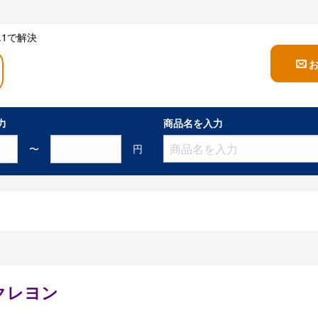
1で解決
力
商品名を入力
〜
円
クレヨン