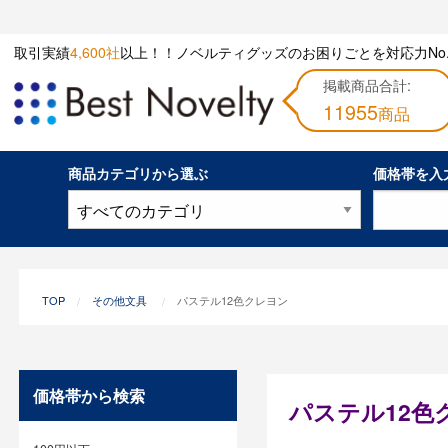
取引実績
4,600社
以上！！ノベルティグッズのお困りごとを対応力No.
掲載商品合計:
11955
商品
商品カテゴリから選ぶ
価格帯を入
TOP
その他文具
パステル12色クレヨン
価格帯から検索
パステル12色