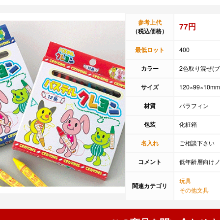
参考上代
77円
（税込価格）
最低ロット
400
カラー
2色取り混ぜ(
サイズ
120×99×10mm
材質
パラフィン
包装
化粧箱
名入れ
ご相談下さい
コメント
低年齢層向け
玩具
関連カテゴリ
その他文具