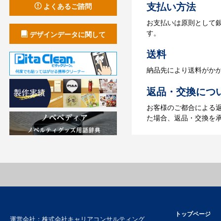
支払い方法
よくあるご諮問
4.納品
お支払いは原則として
【名入れをする場合】
す。
デザインデータに関して
【名入れなしの場合】在
送料
納品先により送料がか
返品・交換につ
お客様のご都合による
た場合、返品・交換を
トップページ
運営会社：
株式会社キャリアコンサルティング