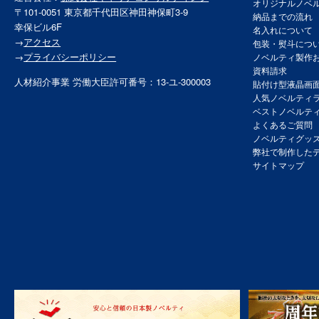
オリジナルノベ
〒101-0051 東京都千代田区神田神保町3-9
納品までの流れ
幸保ビル6F
名入れについて
→
アクセス
包装・熨斗につ
→
プライバシーポリシー
ノベルティ製作
資料請求
人材紹介事業 労働大臣許可番号：13-ユ-300003
貼付け型液晶画
人気ノベルティ
ベストノベルテ
よくあるご質問
ノベルティグッ
弊社で制作した
サイトマップ