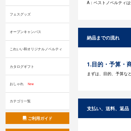
A：ベストノベルティ
Q：名入れする
フェスグッズ
A：名入れのためのデータ
す。どのようなデータ
オープンキャンパス
納品までの流れ
Q：ウェブサイ
これいい和オリジナルノベルティ
A：多数の協力会社が
1.目的・予算・
カタログギフト
まずは、目的、予算な
おしゃれ
New
2.仕様の決定・
商品の色や名入れの色
カテゴリ一覧
3.発注・データ
支払い、送料、返品
お見積書を元に、製作
ご利用ガイド
【名入れをする場合】