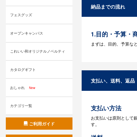
納品までの流れ
Q：ウェブサイ
フェスグッズ
A：多数の協力会社が
1.目的・予算・
オープンキャンパス
まずは、目的、予算な
これいい和オリジナルノベルティ
2.仕様の決定・
商品の色や名入れの色
カタログギフト
3.発注・データ
支払い、送料、返品
おしゃれ
New
お見積書を元に、製作
【名入れをする場合】
カテゴリ一覧
支払い方法
4.納品
お支払いは原則として
【名入れをする場合】
ご利用ガイド
す。
【名入れなしの場合】在