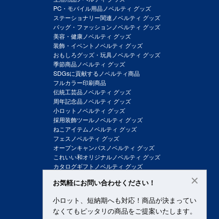
PC・モバイル用品ノベルティ グッズ
ステーショナリー関連ノベルティ グッズ
バッグ・ファッションノベルティ グッズ
美容・健康ノベルティ グッズ
装飾・イベントノベルティ グッズ
おもしろグッズ・玩具ノベルティ グッズ
季節商品ノベルティ グッズ
SDGsに貢献するノベルティ商品
フルカラー印刷商品
伝統工芸品ノベルティ グッズ
周年記念品ノベルティ グッズ
小ロットノベルティ グッズ
採用装飾ツールノベルティ グッズ
ねこアイテムノベルティ グッズ
フェスノベルティ グッズ
オープンキャンパスノベルティ グッズ
これいい和オリジナルノベルティ グッズ
カタログギフトノベルティ グッズ
×
お気軽にお問い合わせください！
小ロット、短納期へも対応！商品が決まってい
なくてもピッタリの商品をご提案いたします。