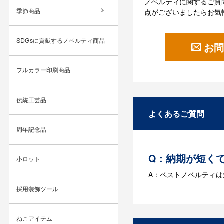
ノベルティに関するご質
季節商品
点がございましたらお気
SDGsに貢献するノベルティ商品
お問
フルカラー印刷商品
伝統工芸品
よくあるご質問
周年記念品
Q：納期が短く
小ロット
A：ベストノベルティ
採用装飾ツール
Q：名入れする
A：名入れのためのデータ
ねこアイテム
す。どのようなデータ