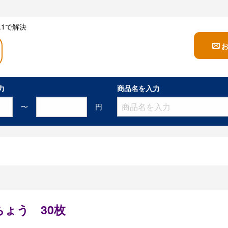
1で解決
力
商品名を入力
〜
円
ょう 30枚