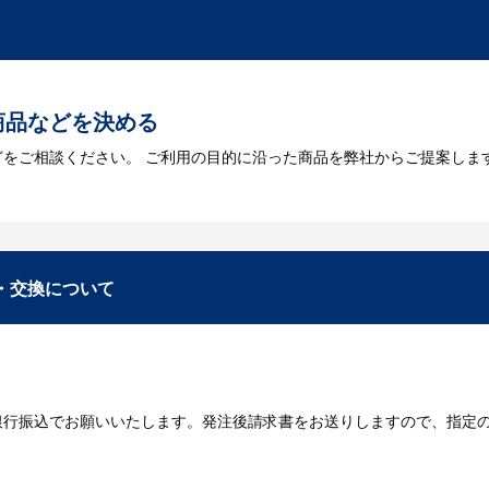
トに掲載されていないオリジナルのノベルティを製
あり、数多くの実績もございます。ご希望内容に合ったカスタマイズが可
商品などを決める
どをご相談ください。 ご利用の目的に沿った商品を弊社からご提案しま
お見積
数・包装形態など詳細を決めます。仕様が決まった段階でお見積を弊社
入稿
・交換について
が決定しましたら、ご注文書をお送りします。
名入れに必要なデータをご入稿頂き、名入れイメージをデータでご確認
銀行振込でお願いいたします。発注後請求書をお送りしますので、指定
データのご入稿後３週間程度で納品となります。
庫がある場合、3～5営業日程度で納品となります。