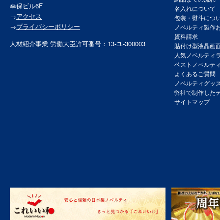
幸保ビル6F
名入れについて
→
アクセス
包装・熨斗につ
→
プライバシーポリシー
ノベルティ製作
資料請求
人材紹介事業 労働大臣許可番号：13-ユ-300003
貼付け型液晶画
人気ノベルティ
ベストノベルテ
よくあるご質問
ノベルティグッ
弊社で制作した
サイトマップ