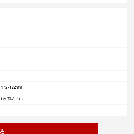
72×122mm
お勧め商品です。
る