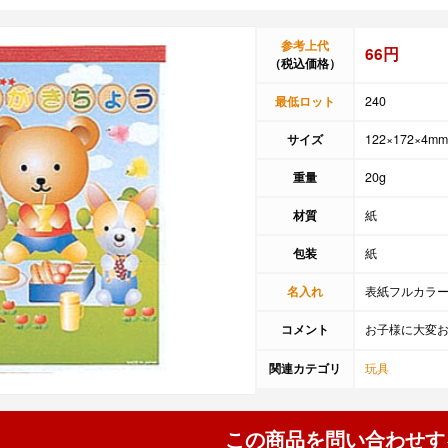
参考上代
66円
（税込価格）
最低ロット
240
サイズ
122×172×4mm
重量
20g
材質
紙
包装
紙
名入れ
表紙フルカラー:1
コメント
お子様に大変
関連カテゴリ
玩具
この商品を問い合わせす