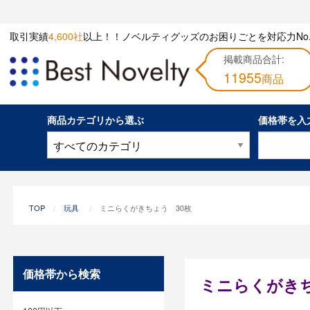
取引実績
4,600社
以上！！ノベルティグッズのお困りごとを対応力No.
掲載商品合計:
11955
商品
商品カテゴリから選ぶ
価格帯を入
TOP
玩具
ミニらくがきちょう 30枚
価格帯から検索
ミニらくがきち