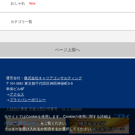
おしゃれ
New
カテゴリ一覧
ページ上部へ
運営会社：
株式会社キャリアコンサルティング
〒101-0051 東京都千代田区神田神保町3-9
幸保ビル6F
→
アクセス
→
プライバシーポリシー
人材紹介事業 労働大臣許可番号：13-ユ-300003
「プライ
当サイトではCookieを使用します。Cookieの使用に関する詳細は
バシーポリシー」
をご覧ください。
クッキーを受け入れるか拒否するか選択してください。