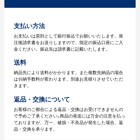
ださい。
3.発注・データ入稿
よくあるご質問をもっとみる
お見積書を元に、製作が決定しました
支払い方法
ら、ご注文書をお送りします。
【名入れをする場合】名入れに必要なデ
お支払いは原則として銀行振込でお願いいたします。発
ータをご入稿頂き、名入れイメージをデ
注後請求書をお送りしますので、指定の振込口座にご入
ータでご確認いただきます。
金ください。振込先は請求書に記載いたします。
4.納品
送料
【名入れをする場合】データのご入稿後
納品先により送料がかかります。また複数先納品の場合
３週間程度で納品となります。
は分納手数料が変わります。別途お見積りさせていただ
【名入れなしの場合】在庫がある場合、3
きます。
～5営業日程度で納品となります。
返品・交換について
ご利用ガイドをもっとみる
お客様のご都合による返品・交換はお受けできませんの
で予めご了承ください｡商品の発送には万全の注意を払っ
ておりますが、万一、破損・不良品が発生した場合、返
品・交換を承ります。