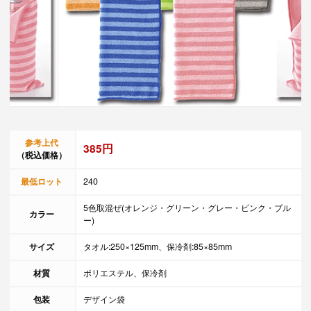
参考上代
385円
（税込価格）
最低ロット
240
5色取混ぜ(オレンジ・グリーン・グレー・ピンク・ブル
カラー
ー)
サイズ
タオル:250×125mm、保冷剤:85×85mm
材質
ポリエステル、保冷剤
包装
デザイン袋