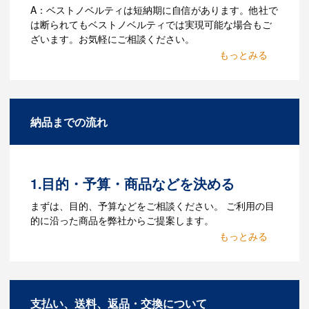
A：ベストノベルティは短納期に自信があります。他社で
は断られてもベストノベルティでは実現可能な場合もご
ざいます。お気軽にご相談ください。
Q：名入れするには何が必要
になりますか？
A：名入れのためのデータを作成する必要
納品までの流れ
があります。Adobe illustratorのaiファイ
ルをお持ちであれればそのまま入稿でき
る場合がございます。どのようなデータ
をお持ちなのかご連絡ください。
1.目的・予算・商品などを決める
Q：ウェブサイトに掲載され
まずは、目的、予算などをご相談ください。 ご利用の目
ていないオリジナルのノベル
的に沿った商品を弊社からご提案します。
ティを製作したいのですが可
2.仕様の決定・お見積
能ですか？
商品の色や名入れの色数・包装形態など
A：多数の協力会社があり、数多くの実績
詳細を決めます。仕様が決まった段階で
もございます。ご希望内容に合ったカス
支払い、送料、返品・交換について
お見積を弊社からお出しします。
タマイズが可能です。お気軽にご相談く