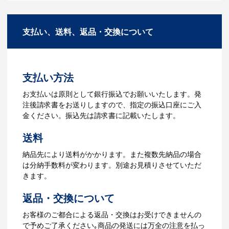
商品の色や名入れの色数・包装形態など
A：多数の協力会社があり、数多くの実績
詳細を決めます。仕様が決まった段階で
もございます。ご希望内容に合ったカス
支払い、送料、返品・交換について
お見積を弊社からお出しします。
タマイズが可能です。お気軽にご相談く
ださい。
3.発注・データ入稿
よくあるご質問をもっとみる
お見積書を元に、製作が決定しました
支払い方法
ら、ご注文書をお送りします。
【名入れをする場合】名入れに必要なデ
お支払いは原則として銀行振込でお願いいたします。発
ータをご入稿頂き、名入れイメージをデ
注後請求書をお送りしますので、指定の振込口座にご入
ータでご確認いただきます。
金ください。振込先は請求書に記載いたします。
4.納品
送料
【名入れをする場合】データのご入稿後
納品先により送料がかかります。また複数先納品の場合
３週間程度で納品となります。
は分納手数料が変わります。別途お見積りさせていただ
【名入れなしの場合】在庫がある場合、3
きます。
～5営業日程度で納品となります。
返品・交換について
ご利用ガイドをもっとみる
お客様のご都合による返品・交換はお受けできませんの
で予めご了承ください｡商品の発送には万全の注意を払っ