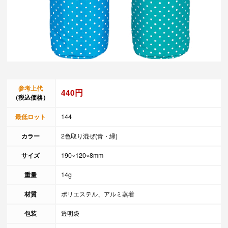
参考上代
440円
（税込価格）
最低ロット
144
カラー
2色取り混ぜ(青・緑)
サイズ
190×120×8mm
重量
14g
材質
ポリエステル、アルミ蒸着
包装
透明袋