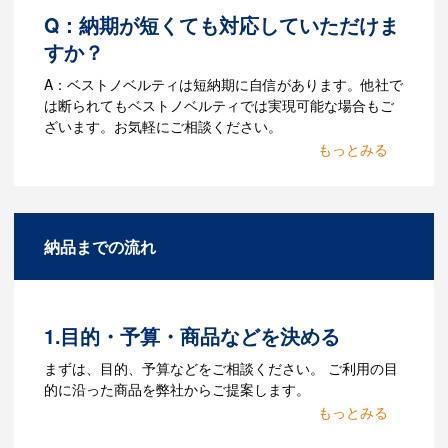
Q：納期が短くても対応していただけま
すか？
A：ベストノベルティは短納期に自信があります。他社で
は断られてもベストノベルティでは実現可能な場合もご
ざいます。お気軽にご相談ください。
Q：名入れするには何が必要
になりますか？
A：名入れのためのデータを作成する必要
納品までの流れ
があります。Adobe illustratorのaiファイ
ルをお持ちであれればそのまま入稿でき
る場合がございます。どのようなデータ
をお持ちなのかご連絡ください。
1.目的・予算・商品などを決める
Q：ウェブサイトに掲載され
まずは、目的、予算などをご相談ください。 ご利用の目
ていないオリジナルのノベル
的に沿った商品を弊社からご提案します。
ティを製作したいのですが可
2.仕様の決定・お見積
能ですか？