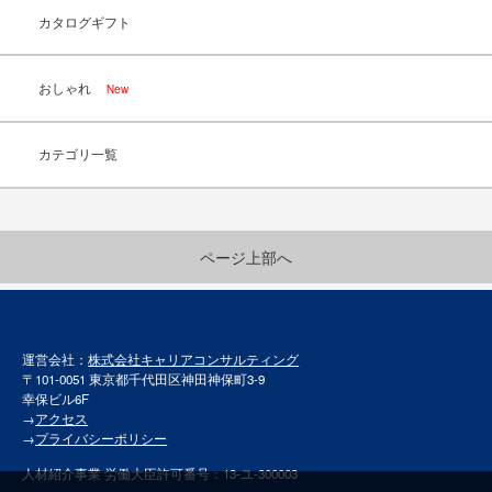
カタログギフト
おしゃれ
New
カテゴリ一覧
ページ上部へ
運営会社：
株式会社キャリアコンサルティング
〒101-0051 東京都千代田区神田神保町3-9
幸保ビル6F
→
アクセス
→
プライバシーポリシー
人材紹介事業 労働大臣許可番号：13-ユ-300003