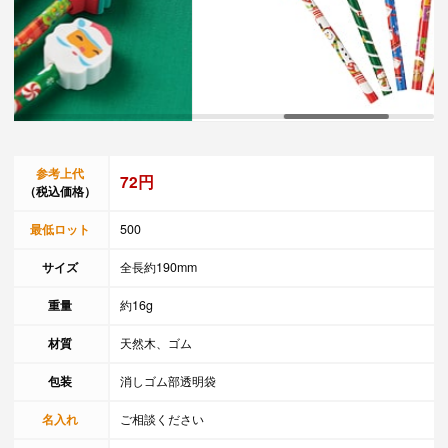
参考上代
72円
（税込価格）
最低ロット
500
サイズ
全長約190mm
重量
約16g
材質
天然木、ゴム
包装
消しゴム部透明袋
名入れ
ご相談ください