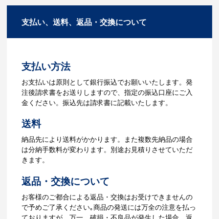
商品の色や名入れの色数・包装形態など
A：多数の協力会社があり、数多くの実績
詳細を決めます。仕様が決まった段階で
もございます。ご希望内容に合ったカス
支払い、送料、返品・交換について
お見積を弊社からお出しします。
タマイズが可能です。お気軽にご相談く
ださい。
3.発注・データ入稿
よくあるご質問をもっとみる
お見積書を元に、製作が決定しました
支払い方法
ら、ご注文書をお送りします。
【名入れをする場合】名入れに必要なデ
お支払いは原則として銀行振込でお願いいたします。発
ータをご入稿頂き、名入れイメージをデ
注後請求書をお送りしますので、指定の振込口座にご入
ータでご確認いただきます。
金ください。振込先は請求書に記載いたします。
4.納品
送料
【名入れをする場合】データのご入稿後
納品先により送料がかかります。また複数先納品の場合
３週間程度で納品となります。
は分納手数料が変わります。別途お見積りさせていただ
【名入れなしの場合】在庫がある場合、3
きます。
～5営業日程度で納品となります。
返品・交換について
ご利用ガイドをもっとみる
お客様のご都合による返品・交換はお受けできませんの
で予めご了承ください｡商品の発送には万全の注意を払っ
ておりますが、万一、破損・不良品が発生した場合、返