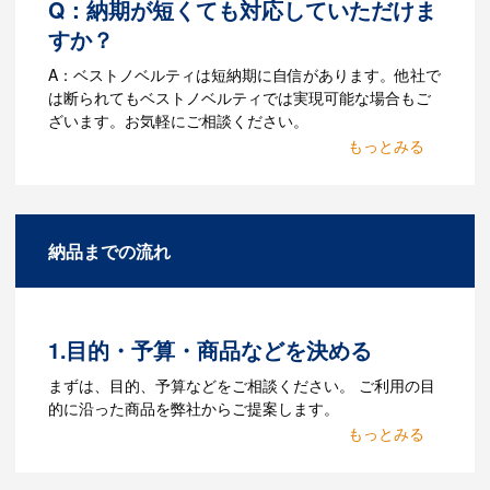
Q：納期が短くても対応していただけま
すか？
A：ベストノベルティは短納期に自信があります。他社で
は断られてもベストノベルティでは実現可能な場合もご
ざいます。お気軽にご相談ください。
Q：名入れするには何が必要
になりますか？
A：名入れのためのデータを作成する必要
納品までの流れ
があります。Adobe illustratorのaiファイ
ルをお持ちであれればそのまま入稿でき
る場合がございます。どのようなデータ
をお持ちなのかご連絡ください。
1.目的・予算・商品などを決める
Q：ウェブサイトに掲載され
まずは、目的、予算などをご相談ください。 ご利用の目
ていないオリジナルのノベル
的に沿った商品を弊社からご提案します。
ティを製作したいのですが可
2.仕様の決定・お見積
能ですか？