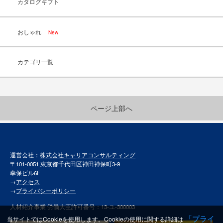
カタログギフト
おしゃれ
New
カテゴリ一覧
ページ上部へ
運営会社：
株式会社キャリアコンサルティング
〒101-0051 東京都千代田区神田神保町3-9
幸保ビル6F
→
アクセス
→
プライバシーポリシー
人材紹介事業 労働大臣許可番号：13-ユ-300003
「プライ
当サイトではCookieを使用します。Cookieの使用に関する詳細は