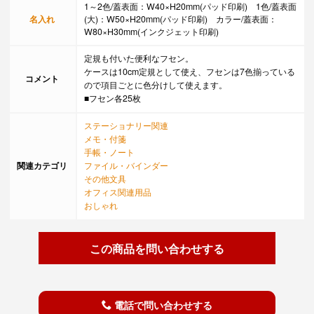
1～2色/蓋表面：W40×H20mm(パッド印刷) 1色/蓋表面
名入れ
(大)：W50×H20mm(パッド印刷) カラー/蓋表面：
W80×H30mm(インクジェット印刷)
定規も付いた便利なフセン。
ケースは10cm定規として使え、フセンは7色揃っている
コメント
ので項目ごとに色分けして使えます。
■フセン各25枚
ステーショナリー関連
メモ・付箋
手帳・ノート
関連カテゴリ
ファイル・バインダー
その他文具
オフィス関連用品
おしゃれ
この商品を問い合わせする
電話で問い合わせする