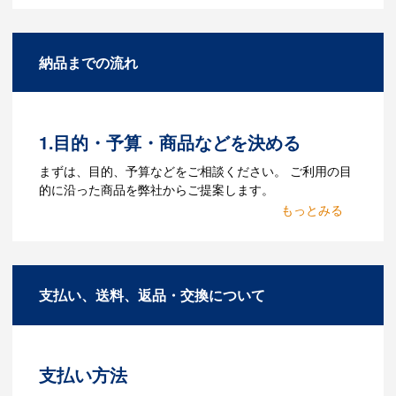
になりますか？
A：名入れのためのデータを作成する必要
納品までの流れ
があります。Adobe illustratorのaiファイ
ルをお持ちであれればそのまま入稿でき
る場合がございます。どのようなデータ
をお持ちなのかご連絡ください。
1.目的・予算・商品などを決める
Q：ウェブサイトに掲載され
まずは、目的、予算などをご相談ください。 ご利用の目
ていないオリジナルのノベル
的に沿った商品を弊社からご提案します。
ティを製作したいのですが可
2.仕様の決定・お見積
能ですか？
商品の色や名入れの色数・包装形態など
A：多数の協力会社があり、数多くの実績
詳細を決めます。仕様が決まった段階で
もございます。ご希望内容に合ったカス
支払い、送料、返品・交換について
お見積を弊社からお出しします。
タマイズが可能です。お気軽にご相談く
ださい。
3.発注・データ入稿
よくあるご質問をもっとみる
お見積書を元に、製作が決定しました
支払い方法
ら、ご注文書をお送りします。