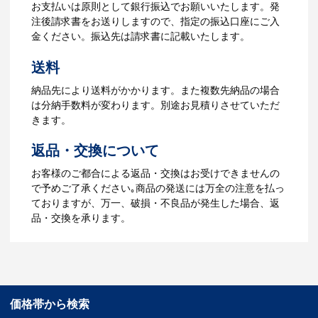
【名入れをする場合】名入れに必要なデ
お支払いは原則として銀行振込でお願いいたします。発
ータをご入稿頂き、名入れイメージをデ
注後請求書をお送りしますので、指定の振込口座にご入
ータでご確認いただきます。
金ください。振込先は請求書に記載いたします。
4.納品
送料
【名入れをする場合】データのご入稿後
納品先により送料がかかります。また複数先納品の場合
３週間程度で納品となります。
は分納手数料が変わります。別途お見積りさせていただ
【名入れなしの場合】在庫がある場合、3
きます。
～5営業日程度で納品となります。
返品・交換について
ご利用ガイドをもっとみる
お客様のご都合による返品・交換はお受けできませんの
で予めご了承ください｡商品の発送には万全の注意を払っ
ておりますが、万一、破損・不良品が発生した場合、返
品・交換を承ります。
価格帯から検索