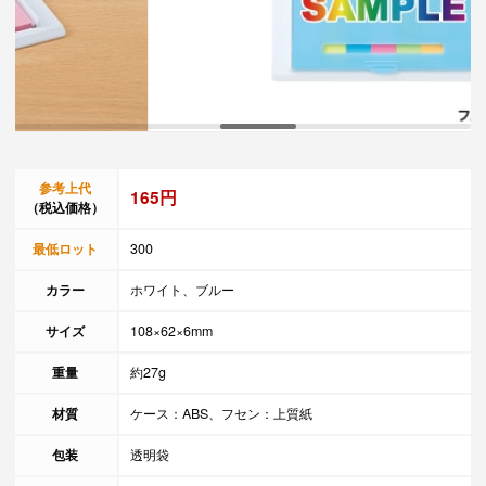
参考上代
165円
（税込価格）
最低ロット
300
カラー
ホワイト、ブルー
サイズ
108×62×6mm
重量
約27g
材質
ケース：ABS、フセン：上質紙
包装
透明袋