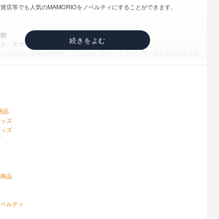
貨店等でも人気のMAMORIOをノベルティにすることができます。
機能
、スマートフォンにメッセージが入ります
Oをつけている持ち物を持っているか、スマートフォンで一覧を確認できます。
さがす機能
った持ち物を他のMAMORIOユーザーが検知すると、スマートフォンにメッ
ズ
ます。
てMAMORIOクラウドトラッキング機能で1ヵ月以内にユーザーがすれ違う
計
）
 Spot機能
用品
けられた際に自動で持ち主に拾得報告を送信。
グッズ
 SPOT設置路線数700路線）
グッズ
探す機能
プ
ってピンポイントで見つけられる機能
ン
の2倍以上にアップ。
ooth4.0(BLE)
刷商品
ｍ
リチウム電池(有償交換サービス有り)
1年間
ノベルティ
ン：Bluetooth4.0に対応した