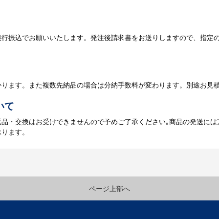
名入れに必要なデータをご入稿頂き、名入れイメージをデータでご確認
銀行振込でお願いいたします。発注後請求書をお送りしますので、指定
データのご入稿後３週間程度で納品となります。
庫がある場合、3～5営業日程度で納品となります。
かります。また複数先納品の場合は分納手数料が変わります。別途お見
いて
返品・交換はお受けできませんので予めご了承ください｡商品の発送には
承ります。
ページ上部へ