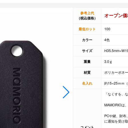
参考上代
オープン価
（税込価格）
最低ロット
100
カラー
4色
サイズ
H35.5mm×W1
重量
3.0ｇ
材質
ポリカーボネ
名入れ
約15×25ｍｍ（
「なくすを、な
MAMORIO
PCや鍵、財布
に通知を受け
コメント