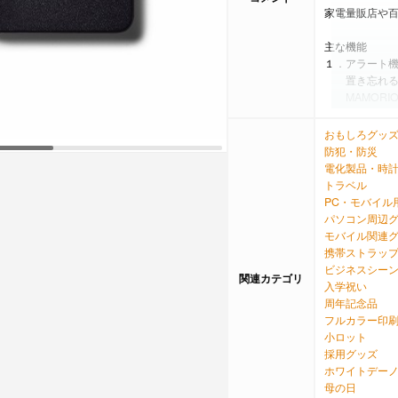
家電量販店や百
主な機能
１．アラート
置き忘れると
MAMORI
２．みんなで
落としてしま
おもしろグッ
セージが入り
防犯・防災
（東京23区に
電化製品・時
確率は91.0％
トラベル
３．MAMORIO
PC・モバイル
落とし物が届
パソコン周辺
（MAMORIO
モバイル関連
４．カメラで
携帯ストラッ
AR技術によ
ビジネスシー
関連カテゴリ
発見率は従来
入学祝い
周年記念品
■通信方法：Bluet
フルカラー印
■有効距離：60
小ロット
■電池タイプ：
採用グッズ
■電池寿命：約
ホワイトデー
■対応スマートフォ
母の日