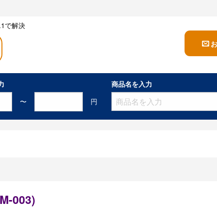
1で解決
力
商品名を入力
〜
円
M-003)