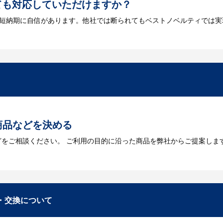
ても対応していただけますか？
は短納期に自信があります。他社では断られてもベストノベルティでは実
には何が必要になりますか？
を作成する必要があります。Adobe illustratorのaiファイルを
をお持ちなのかご連絡ください。
トに掲載されていないオリジナルのノベルティを製
あり、数多くの実績もございます。ご希望内容に合ったカスタマイズが可
商品などを決める
どをご相談ください。 ご利用の目的に沿った商品を弊社からご提案しま
お見積
数・包装形態など詳細を決めます。仕様が決まった段階でお見積を弊社
入稿
・交換について
が決定しましたら、ご注文書をお送りします。