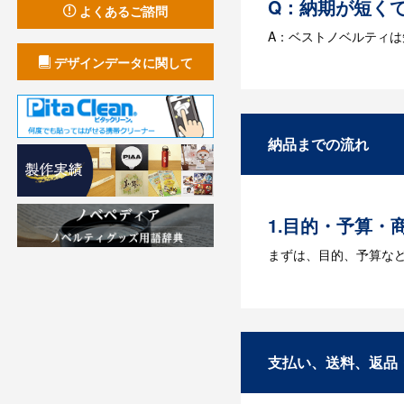
Q：納期が短く
よくあるご諮問
A：ベストノベルティ
デザインデータに関して
Q：名入れする
A：名入れのためのデータ
す。どのようなデータ
納品までの流れ
Q：ウェブサイ
A：多数の協力会社が
1.目的・予算・
まずは、目的、予算な
2.仕様の決定・
商品の色や名入れの色
3.発注・データ
支払い、送料、返品
お見積書を元に、製作