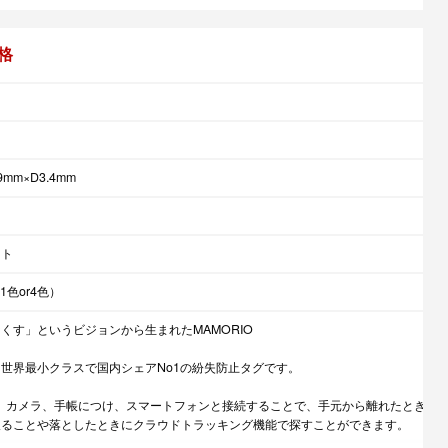
格
9mm×D3.4mm
ート
1色or4色）
くす」というビジョンから生まれたMAMORIO
は、世界最小クラスで国内シェアNo1の紛失防止タグです。
、カメラ、手帳につけ、スマートフォンと接続することで、手元から離れたとき
取ることや落としたときにクラウドトラッキング機能で探すことができます。