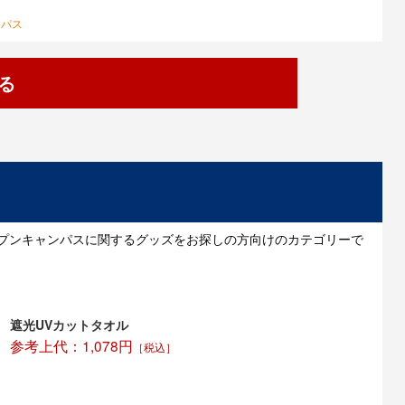
oid 4.3以降の機種
ンパス
る
ープンキャンパスに関するグッズをお探しの方向けのカテゴリーで
遮光UVカットタオル
参考上代：1,078円
［税込］