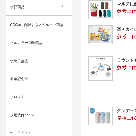
マルチに
季節商品
参考上代：
SDGsに貢献するノベルティ商品
楽々カイ
参考上代
フルカラー印刷商品
ラウンド
伝統工芸品
参考上代
周年記念品
小ロット
グラデーシ
採用装飾ツール
参考上代：
ねこアイテム