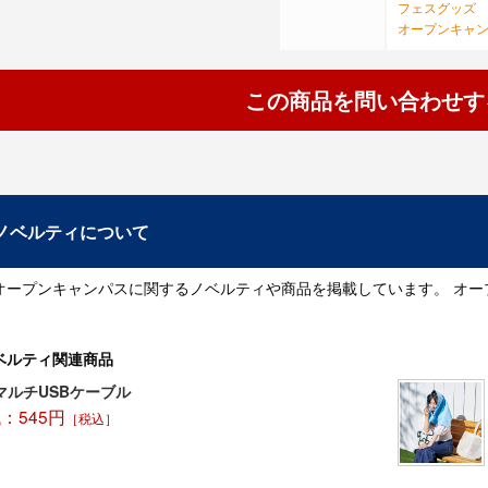
iOS11、Andr
フェスグッズ
オープンキャ
この商品を問い合わせす
ノベルティについて
オープンキャンパスに関するノベルティや商品を掲載しています。 オ
ベルティ関連商品
マルチUSBケーブル
：545円
［税込］