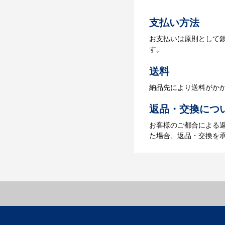
【名入れをする場合】
支払い方法
4.納品
お支払いは原則として
【名入れをする場合】
す。
【名入れなしの場合】在
送料
納品先により送料がか
返品・交換につ
お客様のご都合による
た場合、返品・交換を