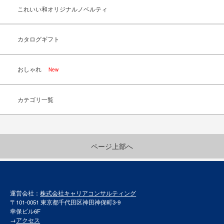
これいい和オリジナルノベルティ
カタログギフト
おしゃれ
New
カテゴリ一覧
ページ上部へ
運営会社：
株式会社キャリアコンサルティング
〒101-0051 東京都千代田区神田神保町3-9
幸保ビル6F
→
アクセス