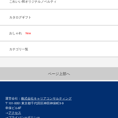
これいい和オリジナルノベルティ
カタログギフト
おしゃれ
New
カテゴリ一覧
ページ上部へ
運営会社：
株式会社キャリアコンサルティング
〒101-0051 東京都千代田区神田神保町3-9
幸保ビル6F
→
アクセス
→
プライバシーポリシー