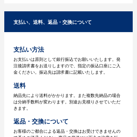
商品の色や名入れの色数・包装形態など
A：多数の協力会社があり、数多くの実績
詳細を決めます。仕様が決まった段階で
もございます。ご希望内容に合ったカス
支払い、送料、返品・交換について
お見積を弊社からお出しします。
タマイズが可能です。お気軽にご相談く
ださい。
3.発注・データ入稿
よくあるご質問をもっとみる
お見積書を元に、製作が決定しました
支払い方法
ら、ご注文書をお送りします。
【名入れをする場合】名入れに必要なデ
お支払いは原則として銀行振込でお願いいたします。発
ータをご入稿頂き、名入れイメージをデ
注後請求書をお送りしますので、指定の振込口座にご入
ータでご確認いただきます。
金ください。振込先は請求書に記載いたします。
4.納品
送料
【名入れをする場合】データのご入稿後
納品先により送料がかかります。また複数先納品の場合
３週間程度で納品となります。
は分納手数料が変わります。別途お見積りさせていただ
【名入れなしの場合】在庫がある場合、3
きます。
～5営業日程度で納品となります。
返品・交換について
ご利用ガイドをもっとみる
お客様のご都合による返品・交換はお受けできませんの