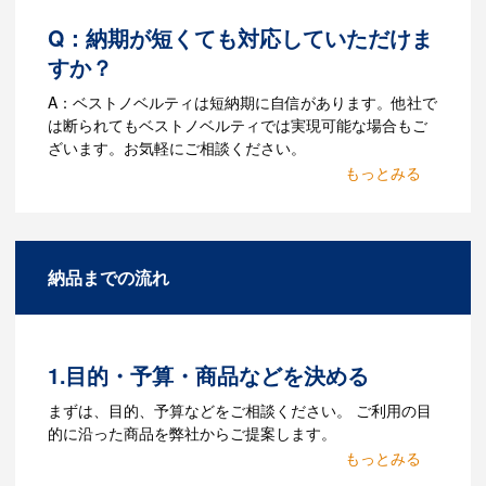
Q：納期が短くても対応していただけま
すか？
A：ベストノベルティは短納期に自信があります。他社で
は断られてもベストノベルティでは実現可能な場合もご
ざいます。お気軽にご相談ください。
Q：名入れするには何が必要
になりますか？
A：名入れのためのデータを作成する必要
納品までの流れ
があります。Adobe illustratorのaiファイ
ルをお持ちであれればそのまま入稿でき
る場合がございます。どのようなデータ
をお持ちなのかご連絡ください。
1.目的・予算・商品などを決める
Q：ウェブサイトに掲載され
まずは、目的、予算などをご相談ください。 ご利用の目
ていないオリジナルのノベル
的に沿った商品を弊社からご提案します。
ティを製作したいのですが可
2.仕様の決定・お見積
能ですか？