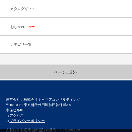
カタログギフト
おしゃれ
New
カテゴリ一覧
ページ上部へ
運営会社：
株式会社キャリアコンサルティング
〒101-0051 東京都千代田区神田神保町3-9
幸保ビル6F
→
アクセス
→
プライバシーポリシー
人材紹介事業 労働大臣許可番号：13-ユ-300003