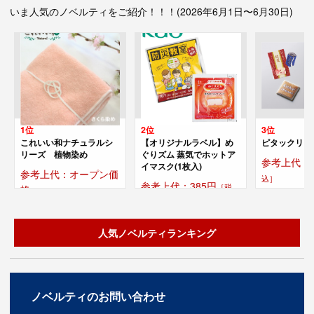
いま人気のノベルティをご紹介！！！(2026年6月1日〜6月30日)
1位
2位
3位
これいい和ナチュラルシ
【オリジナルラベル】め
ピタックリー
リーズ 植物染め
ぐりズム 蒸気でホットア
参考上代：2
イマスク(1枚入)
参考上代：オープン価
込］
参考上代：385円
［税
格
込］
人気ノベルティランキング
ノベルティのお問い合わせ