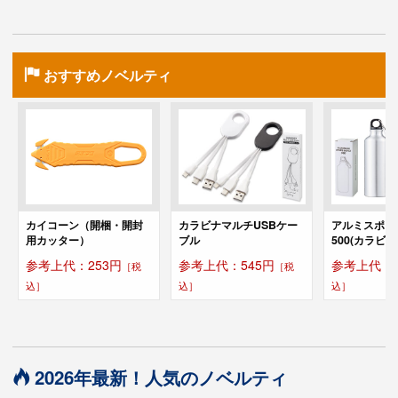
おすすめノベルティ
カイコーン（開梱・開封
カラビナマルチUSBケー
アルミスポー
用カッター）
ブル
500(カラビナ
参考上代：253円
参考上代：545円
参考上代：5
［税
［税
込］
込］
込］
2026年最新！人気のノベルティ