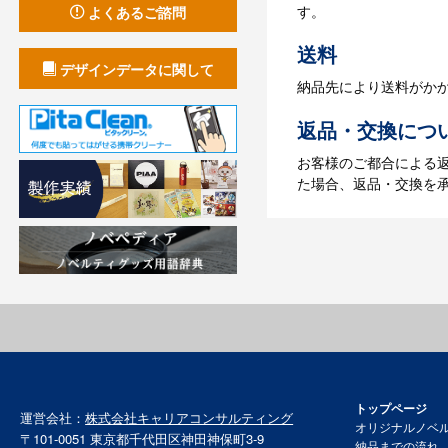
す。
よくあるご諮問
【名入れなしの場合】在
送料
デザインデータに関して
納品先により送料がか
返品・交換につ
お客様のご都合による
た場合、返品・交換を
トップページ
運営会社：
株式会社キャリアコンサルティング
オリジナルノベ
〒101-0051 東京都千代田区神田神保町3-9
納品までの流れ