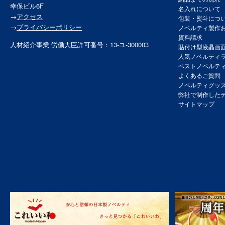
幸保ビル6F
名入れについて
→
アクセス
包装・熨斗につ
→
プライバシーポリシー
ノベルティ製作
資料請求
人材紹介事業 労働大臣許可番号：13-ユ-300003
貼付け型液晶画
人気ノベルティ
ベストノベルテ
よくあるご質問
ノベルティグッ
弊社で制作した
サイトマップ