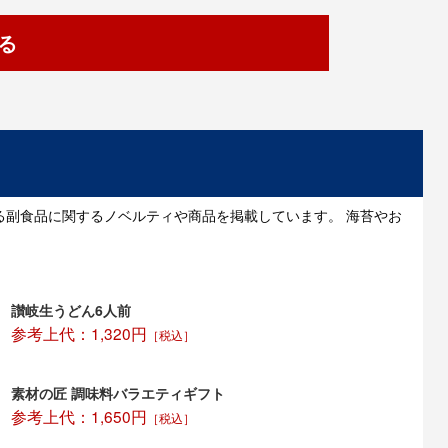
る
る副食品に関するノベルティや商品を掲載しています。 海苔やお
讃岐生うどん6人前
参考上代：1,320円
［税込］
素材の匠 調味料バラエティギフト
参考上代：1,650円
［税込］