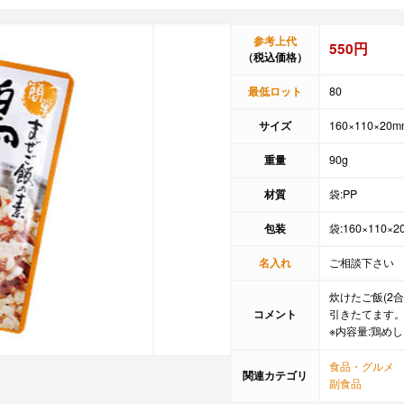
参考上代
550円
（税込価格）
最低ロット
80
サイズ
160×110×20m
重量
90g
材質
袋:PP
包装
袋:160×110×2
名入れ
ご相談下さい
炊けたご飯(2
コメント
引きたてます
※内容量:鶏めし
食品・グルメ
関連カテゴリ
副食品