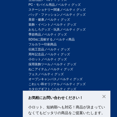
PC・モバイル用品ノベルティ グッズ
ステーショナリー関連ノベルティ グッズ
バッグ・ファッションノベルティ グッズ
美容・健康ノベルティ グッズ
装飾・イベントノベルティ グッズ
おもしろグッズ・玩具ノベルティ グッズ
季節商品ノベルティ グッズ
SDGsに貢献するノベルティ商品
フルカラー印刷商品
伝統工芸品ノベルティ グッズ
周年記念品ノベルティ グッズ
小ロットノベルティ グッズ
採用装飾ツールノベルティ グッズ
ねこアイテムノベルティ グッズ
フェスノベルティ グッズ
オープンキャンパスノベルティ グッズ
これいい和オリジナルノベルティ グッズ
カタログギフトノベルティ グッズ
×
お気軽にお問い合わせください！
小ロット、短納期へも対応！商品が決まってい
なくてもピッタリの商品をご提案いたします。