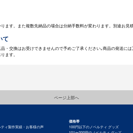
庫がある場合、3～5営業日程度で納品となります。
かります。また複数先納品の場合は分納手数料が変わります。別途お見
いて
返品・交換はお受けできませんので予めご了承ください｡商品の発送には
承ります。
ページ上部へ
価格帯
ルティ製作実績・お客様の声
100円以下のノベルティ グッズ
101〜200円のノベルティ グッズ