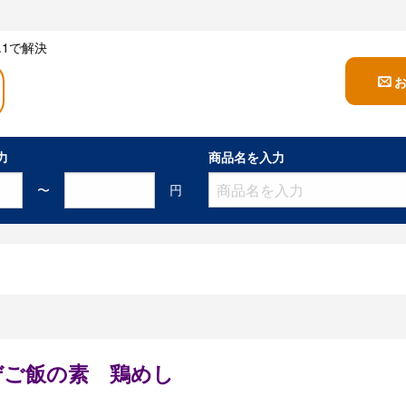
1で解決
力
商品名を入力
〜
円
ぜご飯の素 鶏めし