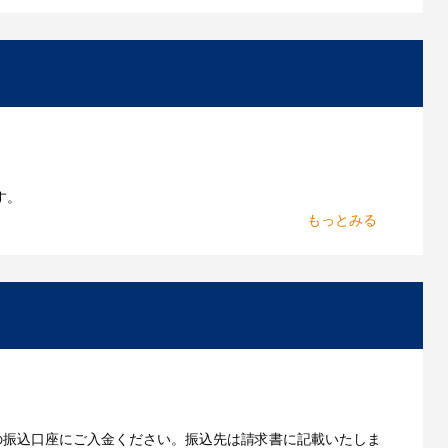
お持ちであれればそのまま入稿できる場合がございま
作したいのですが可能ですか？
能です。お気軽にご相談ください。
よくあるご質問をもっとみる
す。
からお出しします。
いただきます。
の振込口座にご入金ください。振込先は請求書に記載いたしま