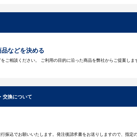
を作成する必要があります。Adobe illustratorのaiファイルを
をお持ちなのかご連絡ください。
トに掲載されていないオリジナルのノベルティを製
あり、数多くの実績もございます。ご希望内容に合ったカスタマイズが可
商品などを決める
どをご相談ください。 ご利用の目的に沿った商品を弊社からご提案しま
お見積
数・包装形態など詳細を決めます。仕様が決まった段階でお見積を弊社
入稿
・交換について
が決定しましたら、ご注文書をお送りします。
名入れに必要なデータをご入稿頂き、名入れイメージをデータでご確認
銀行振込でお願いいたします。発注後請求書をお送りしますので、指定
データのご入稿後３週間程度で納品となります。