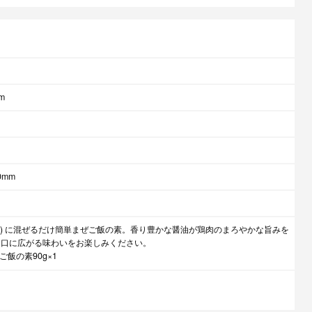
m
0mm
合) に混ぜるだけ簡単まぜご飯の素。香り豊かな醤油が鶏肉のまろやかな旨みを
。口に広がる味わいをお楽しみください。
ご飯の素90g×1