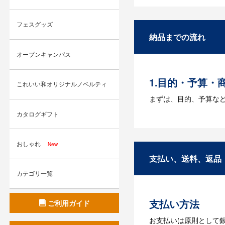
A：名入れのためのデータ
フェスグッズ
す。どのようなデータ
納品までの流れ
Q：ウェブサイ
オープンキャンパス
A：多数の協力会社が
1.目的・予算・
これいい和オリジナルノベルティ
まずは、目的、予算な
カタログギフト
2.仕様の決定・
商品の色や名入れの色
おしゃれ
New
3.発注・データ
支払い、送料、返品
カテゴリ一覧
お見積書を元に、製作
【名入れをする場合】
支払い方法
ご利用ガイド
4.納品
お支払いは原則として
【名入れをする場合】