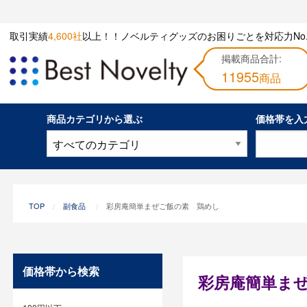
取引実績
4,600社
以上！！ノベルティグッズのお困りごとを対応力No.
掲載商品合計:
11955
商品
商品カテゴリから選ぶ
価格帯を入
TOP
副食品
彩房庵簡単まぜご飯の素 鶏めし
価格帯から検索
彩房庵簡単ま