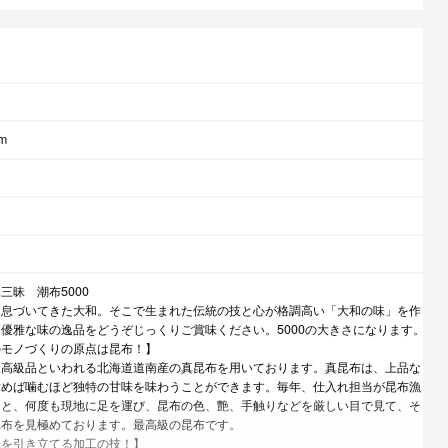
m
三昧 潮布5000
く息づいてきた大和。そこで生まれた伝統の技と心が格調高い「大和の味」を作
優雅な味の逸品をどうぞじっくりご賞味ください。5000の大きさになります。
のモノづくりの原点は昆布！】
最高級品といわれる北海道道南産の真昆布を用いております。真昆布は、上品な
噛めば噛むほど独特の甘味を味わうことができます。毎年、仕入れ担当が昆布漁
ると、何度も現地に足を運び、昆布の色、艶、手触りなどを厳しい目で見て、そ
昆布を見極めております。最高級の昆布です。
味を引き立てる加工の技！】