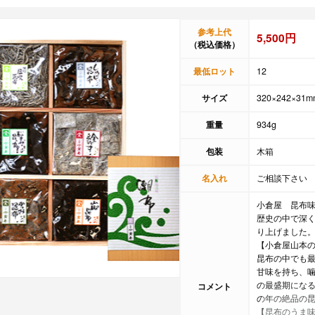
参考上代
5,500円
（税込価格）
最低ロット
12
サイズ
320×242×31m
重量
934g
包装
木箱
名入れ
ご相談下さい
小倉屋 昆布味
歴史の中で深
り上げました。
【小倉屋山本
昆布の中でも
甘味を持ち、
の最盛期にな
コメント
の年の絶品の
【昆布のうま