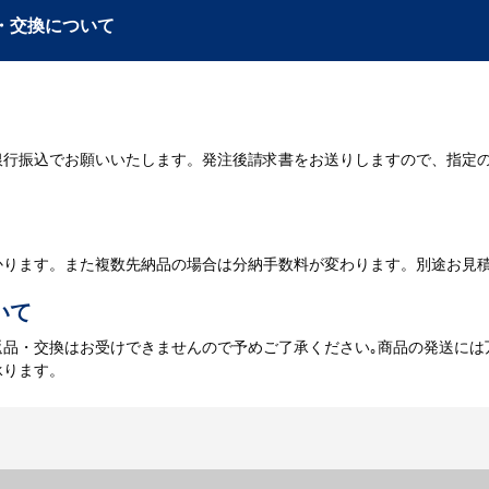
入稿
・交換について
が決定しましたら、ご注文書をお送りします。
名入れに必要なデータをご入稿頂き、名入れイメージをデータでご確認
銀行振込でお願いいたします。発注後請求書をお送りしますので、指定
データのご入稿後３週間程度で納品となります。
庫がある場合、3～5営業日程度で納品となります。
かります。また複数先納品の場合は分納手数料が変わります。別途お見
いて
返品・交換はお受けできませんので予めご了承ください｡商品の発送には
承ります。