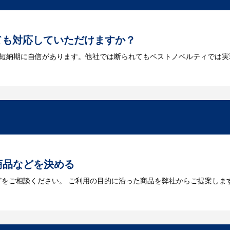
ても対応していただけますか？
は短納期に自信があります。他社では断られてもベストノベルティでは実
には何が必要になりますか？
を作成する必要があります。Adobe illustratorのaiファイルを
をお持ちなのかご連絡ください。
トに掲載されていないオリジナルのノベルティを製
あり、数多くの実績もございます。ご希望内容に合ったカスタマイズが可
商品などを決める
どをご相談ください。 ご利用の目的に沿った商品を弊社からご提案しま
お見積
数・包装形態など詳細を決めます。仕様が決まった段階でお見積を弊社