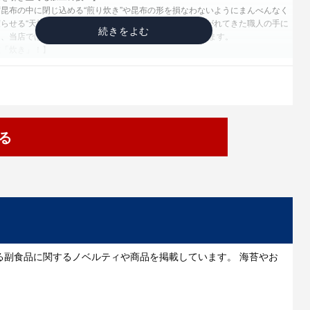
昆布の中に閉じ込める“煎り炊き”や昆布の形を損なわないようにまんべんなく
らせる“天地がえ”など、百七十余年の歴史の中で受け継がれてきた職人の手に
を、当店では変えてはならないものとして守り続けております。
技「炊き」！】
が秘める昆布を活かす炊きの妙技、それが「煎り炊き製法」です。煎り炊き製法
たの醤油や調味料を一適も残さず炊き上げ、昆布に味を封じ込める伝承の職人技
経験と技術があいまって初めて活かされ、昆布本来の旨味を最大限に引き出す方
け継がれてきた「技」の伝承も私たち小倉屋山本の使命です。
味わいをそのままお客さまのお手元に届けたい！】
は、職人の手による伝統の技を頑なに守りながら、より衛生的な近代生産設備を
る
、削る、煮る、乾燥する、選別する、包装と一貫された独自の生産システムによ
までの品質管理を行っております。
る味覚の追求！】
」をお客様に提供する昆布専門店として、商品開発においては、昆布がもつ無限
求し、お客様においしく、日常的に、適正な価格でお召し上がり頂ける商品を創
。また、昆布の育つ海のことに関心をもち、昆布の基礎的、長期的な開発を行っ
る副食品に関するノベルティや商品を掲載しています。 海苔やお