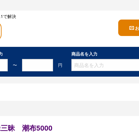
1で解決
力
商品名を入力
〜
円
三昧 潮布5000