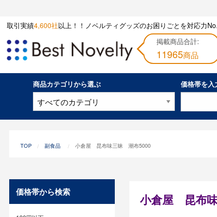
取引実績
4,600社
以上！！ノベルティグッズのお困りごとを対応力No.
掲載商品合計:
11965
商品
商品カテゴリから選ぶ
価格帯を入
TOP
副食品
小倉屋 昆布味三昧 潮布5000
価格帯から検索
小倉屋 昆布味