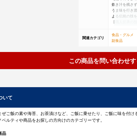
炊き汁を残さず
うま味を行き渡
よる伝統の技
【職人伝承の
道南産真昆布
とは、ひたひ
食品・グルメ
関連カテゴリ
です。職人の
副食品
法で、代々受
【昆布本来の
小倉屋山本で
この商品を問い合わせす
充実し、切る
って、頑固な
【時代が求め
「昆布の真正
の可能性を追
って参ります
ついて
ております。
まぜご飯の素や海苔、お茶漬けなど、ご飯に乗せたり、ご飯に味を付け
ノベルティや商品をお探しの方向けのカテゴリーです。
商品