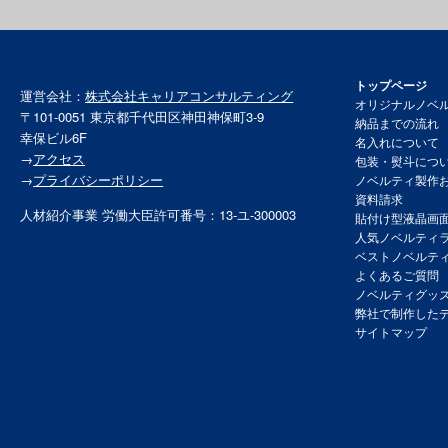
トップページ
運営会社：
株式会社キャリアコンサルティング
オリジナルノベ
〒101-0051 東京都千代田区神田神保町3-9
納品までの流れ
幸保ビル6F
名入れについて
→
アクセス
包装・熨斗につ
→
プライバシーポリシー
ノベルティ製作
資料請求
人材紹介事業 労働大臣許可番号：13-ユ-300003
貼付け型液晶画
人気ノベルティ
ベストノベルテ
よくあるご質問
ノベルティグッ
弊社で制作した
サイトマップ