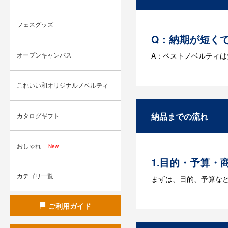
フェスグッズ
Q：納期が短く
A：ベストノベルティ
オープンキャンパス
Q：名入れする
これいい和オリジナルノベルティ
A：名入れのためのデータ
す。どのようなデータ
納品までの流れ
カタログギフト
Q：ウェブサイ
A：多数の協力会社が
おしゃれ
New
1.目的・予算・
カテゴリ一覧
まずは、目的、予算な
2.仕様の決定・
ご利用ガイド
商品の色や名入れの色