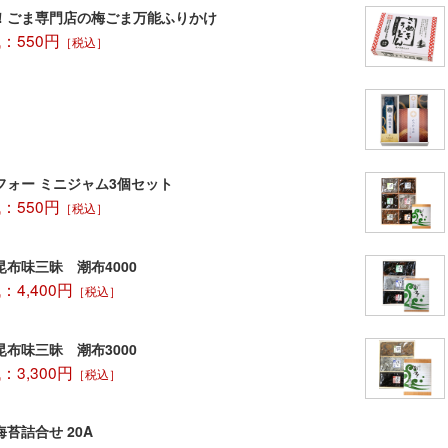
！ごま専門店の梅ごま万能ふりかけ
：550円
［税込］
フォー ミニジャム3個セット
：550円
［税込］
布味三昧 潮布4000
4,400円
［税込］
布味三昧 潮布3000
3,300円
［税込］
苔詰合せ 20A