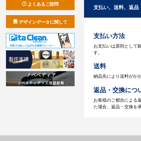
よくあるご諮問
3.発注・データ
支払い、送料、返品
お見積書を元に、製作
デザインデータに関して
【名入れをする場合】
支払い方法
4.納品
お支払いは原則として
【名入れをする場合】
す。
【名入れなしの場合】在
送料
納品先により送料がか
返品・交換につ
お客様のご都合による
た場合、返品・交換を