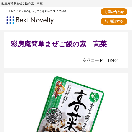
彩房庵簡単まぜご飯の素 高菜
ノベルティグッズのお困りごとを対応力No.1で解決
お問い合わせ
電話する
彩房庵簡単まぜご飯の素 高菜
商品コード：12401