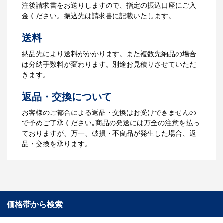
ータをご入稿頂き、名入れイメージをデ
注後請求書をお送りしますので、指定の振込口座にご入
ータでご確認いただきます。
金ください。振込先は請求書に記載いたします。
4.納品
送料
【名入れをする場合】データのご入稿後
納品先により送料がかかります。また複数先納品の場合
３週間程度で納品となります。
は分納手数料が変わります。別途お見積りさせていただ
【名入れなしの場合】在庫がある場合、3
きます。
～5営業日程度で納品となります。
返品・交換について
ご利用ガイドをもっとみる
お客様のご都合による返品・交換はお受けできませんの
で予めご了承ください｡商品の発送には万全の注意を払っ
ておりますが、万一、破損・不良品が発生した場合、返
品・交換を承ります。
価格帯から検索