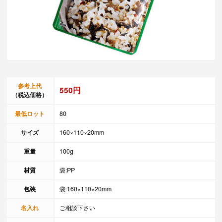
参考上代
550円
（税込価格）
最低ロット
80
サイズ
160×110×20mm
重量
100g
材質
袋:PP
包装
袋:160×110×20mm
名入れ
ご相談下さい