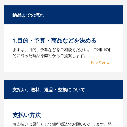
になりますか？
A：名入れのためのデータを作成する必要
納品までの流れ
があります。Adobe illustratorのaiファイ
ルをお持ちであれればそのまま入稿でき
る場合がございます。どのようなデータ
をお持ちなのかご連絡ください。
1.目的・予算・商品などを決める
Q：ウェブサイトに掲載され
まずは、目的、予算などをご相談ください。 ご利用の目
ていないオリジナルのノベル
的に沿った商品を弊社からご提案します。
ティを製作したいのですが可
2.仕様の決定・お見積
能ですか？
商品の色や名入れの色数・包装形態など
A：多数の協力会社があり、数多くの実績
詳細を決めます。仕様が決まった段階で
もございます。ご希望内容に合ったカス
支払い、送料、返品・交換について
お見積を弊社からお出しします。
タマイズが可能です。お気軽にご相談く
ださい。
3.発注・データ入稿
よくあるご質問をもっとみる
お見積書を元に、製作が決定しました
支払い方法
ら、ご注文書をお送りします。
【名入れをする場合】名入れに必要なデ
お支払いは原則として銀行振込でお願いいたします。発