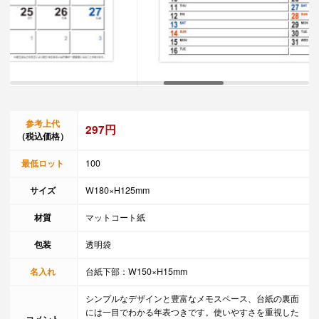
参考上代
297円
（税込価格）
最低ロット
100
サイズ
W180×H125mm
材質
マットコート紙
包装
透明袋
名入れ
台紙下部：W150×H15mm
シンプルなデザインと豊富なメモスペース、台紙の裏面
には一目でわかる年表つきです。使いやすさを重視した