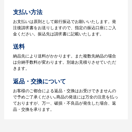
よくあるご質問をもっとみる
お見積書を元に、製作が決定しました
支払い方法
ら、ご注文書をお送りします。
【名入れをする場合】名入れに必要なデ
お支払いは原則として銀行振込でお願いいたします。発
ータをご入稿頂き、名入れイメージをデ
注後請求書をお送りしますので、指定の振込口座にご入
ータでご確認いただきます。
金ください。振込先は請求書に記載いたします。
4.納品
送料
【名入れをする場合】データのご入稿後
納品先により送料がかかります。また複数先納品の場合
３週間程度で納品となります。
は分納手数料が変わります。別途お見積りさせていただ
【名入れなしの場合】在庫がある場合、3
きます。
～5営業日程度で納品となります。
返品・交換について
ご利用ガイドをもっとみる
お客様のご都合による返品・交換はお受けできませんの
で予めご了承ください｡商品の発送には万全の注意を払っ
ておりますが、万一、破損・不良品が発生した場合、返
品・交換を承ります。