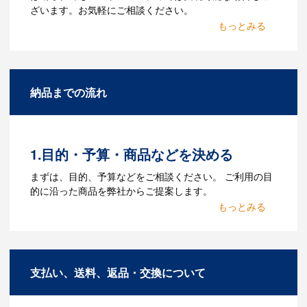
ざいます。お気軽にご相談ください。
Q：名入れするには何が必要
になりますか？
A：名入れのためのデータを作成する必要
納品までの流れ
があります。Adobe illustratorのaiファイ
ルをお持ちであれればそのまま入稿でき
る場合がございます。どのようなデータ
をお持ちなのかご連絡ください。
1.目的・予算・商品などを決める
Q：ウェブサイトに掲載され
まずは、目的、予算などをご相談ください。 ご利用の目
ていないオリジナルのノベル
的に沿った商品を弊社からご提案します。
ティを製作したいのですが可
2.仕様の決定・お見積
能ですか？
商品の色や名入れの色数・包装形態など
A：多数の協力会社があり、数多くの実績
詳細を決めます。仕様が決まった段階で
もございます。ご希望内容に合ったカス
支払い、送料、返品・交換について
お見積を弊社からお出しします。
タマイズが可能です。お気軽にご相談く
ださい。
3.発注・データ入稿