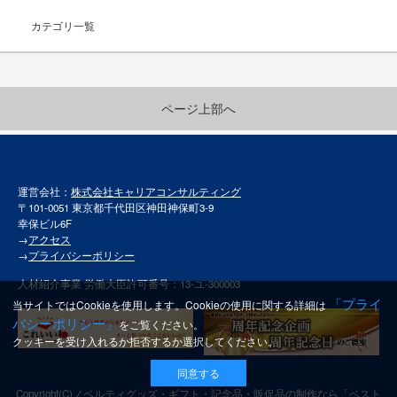
カテゴリ一覧
ページ上部へ
運営会社：
株式会社キャリアコンサルティング
〒101-0051 東京都千代田区神田神保町3-9
幸保ビル6F
→
アクセス
→
プライバシーポリシー
人材紹介事業 労働大臣許可番号：13-ユ-300003
「プライ
当サイトではCookieを使用します。Cookieの使用に関する詳細は
バシーポリシー」
をご覧ください。
クッキーを受け入れるか拒否するか選択してください。
同意する
Copyright(C)
ノベルティグッズ・ギフト・記念品・販促品の制作なら「ベスト