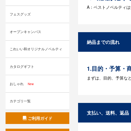
A：ベストノベルティ
フェスグッズ
Q：名入れする
A：名入れのためのデータ
オープンキャンパス
す。どのようなデータ
納品までの流れ
Q：ウェブサイ
これいい和オリジナルノベルティ
A：多数の協力会社が
カタログギフト
1.目的・予算・
まずは、目的、予算な
おしゃれ
New
2.仕様の決定・
商品の色や名入れの色
カテゴリ一覧
3.発注・データ
支払い、送料、返品
ご利用ガイド
お見積書を元に、製作
【名入れをする場合】