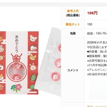
参考上代
198円
（税込価格）
最低ロット
150
包装
紙袋：130×70
2026年の干
や記念品にお
■内容量：飴×3
■賞味期間：製
※出荷可能日を
※11月中旬以
※アレルゲンに
コメント
※軽減税率対象
菓子・スイー