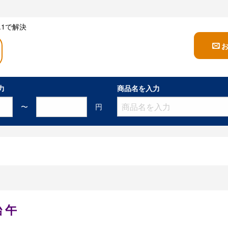
1で解決
力
商品名を入力
〜
円
 午