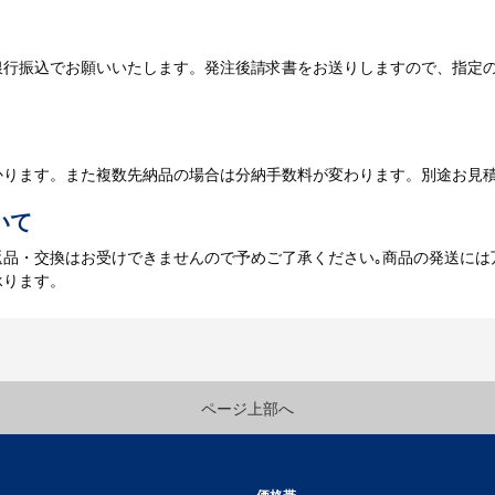
銀行振込でお願いいたします。発注後請求書をお送りしますので、指定
データのご入稿後３週間程度で納品となります。
庫がある場合、3～5営業日程度で納品となります。
かります。また複数先納品の場合は分納手数料が変わります。別途お見
いて
返品・交換はお受けできませんので予めご了承ください｡商品の発送には
承ります。
ページ上部へ