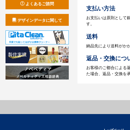
よくあるご諮問
支払い方法
4.納品
お支払いは原則として
【名入れをする場合】
デザインデータに関して
す。
【名入れなしの場合】在
送料
納品先により送料がか
返品・交換につ
お客様のご都合による
た場合、返品・交換を