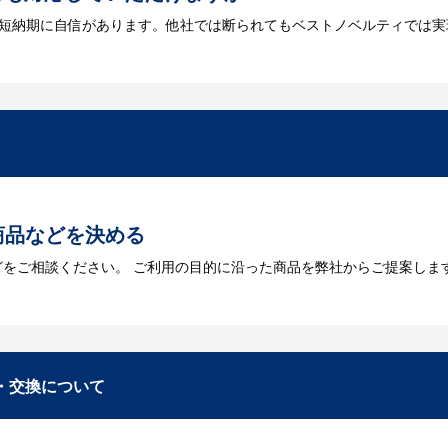
は短納期に自信があります。他社では断られてもベストノベルティでは実
には何が必要になりますか？
を作成する必要があります。Adobe illustratorのaiファイルを
をお持ちなのかご連絡ください。
トに掲載されていないオリジナルのノベルティを製
あり、数多くの実績もございます。ご希望内容に合ったカスタマイズが可
商品などを決める
どをご相談ください。 ご利用の目的に沿った商品を弊社からご提案しま
お見積
数・包装形態など詳細を決めます。仕様が決まった段階でお見積を弊社
入稿
・交換について
が決定しましたら、ご注文書をお送りします。
名入れに必要なデータをご入稿頂き、名入れイメージをデータでご確認