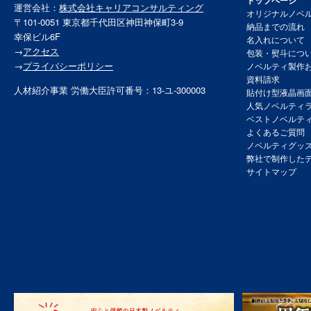
トップページ
運営会社：
株式会社キャリアコンサルティング
オリジナルノベ
〒101-0051 東京都千代田区神田神保町3-9
納品までの流れ
幸保ビル6F
名入れについて
→
アクセス
包装・熨斗につ
→
プライバシーポリシー
ノベルティ製作
資料請求
人材紹介事業 労働大臣許可番号：13-ユ-300003
貼付け型液晶画
人気ノベルティ
ベストノベルテ
よくあるご質問
ノベルティグッ
弊社で制作した
サイトマップ