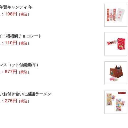
お年賀キャンディ 午
：198円
［税込］
イ！福福鯛チョコレート
：110円
［税込］
支マスコット付鏡餅(午)
：677円
［税込］
～いお付き合いに感謝ラーメン
：275円
［税込］