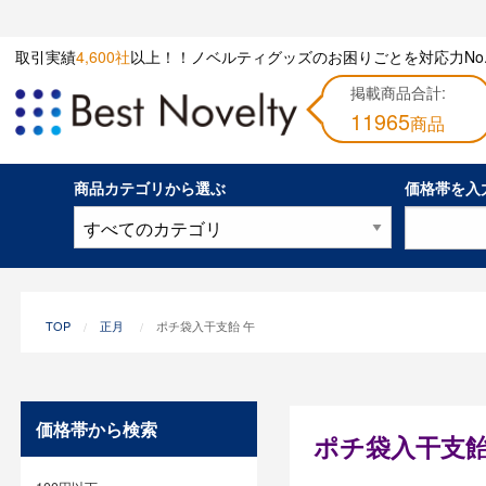
取引実績
4,600社
以上！！ノベルティグッズのお困りごとを対応力No.
掲載商品合計:
11965
商品
商品カテゴリから選ぶ
価格帯を入
TOP
正月
ポチ袋入干支飴 午
価格帯から検索
ポチ袋入干支飴