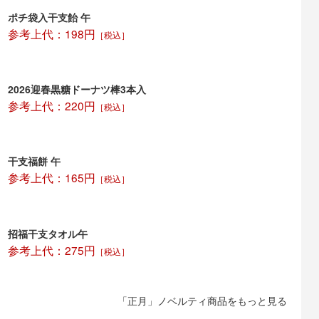
ポチ袋入干支飴 午
参考上代：198円
［税込］
2026迎春黒糖ドーナツ棒3本入
参考上代：220円
［税込］
干支福餅 午
参考上代：165円
［税込］
招福干支タオル午
参考上代：275円
［税込］
「正月」ノベルティ商品をもっと見る