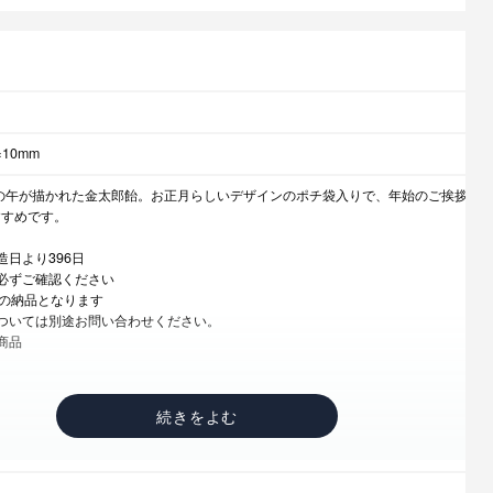
×10mm
支の午が描かれた金太郎飴。お正月らしいデザインのポチ袋入りで、年始のご挨拶
すすめです。
造日より396日
必ずご確認ください
降の納品となります
ついては別途お問い合わせください。
商品
ツ