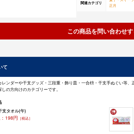
関連カテゴリ
正月
この商品を問い合わせす
いて
カレンダーや干支グッズ・三段重・飾り皿・一合枡・干支手ぬぐい等、
探しの方向けのカテゴリーです。
品
支タオル(午)
：198円
［税込］