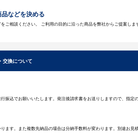
あり、数多くの実績もございます。ご希望内容に合ったカスタマイズが可
商品などを決める
どをご相談ください。 ご利用の目的に沿った商品を弊社からご提案しま
お見積
数・包装形態など詳細を決めます。仕様が決まった段階でお見積を弊社
入稿
・交換について
が決定しましたら、ご注文書をお送りします。
名入れに必要なデータをご入稿頂き、名入れイメージをデータでご確認
銀行振込でお願いいたします。発注後請求書をお送りしますので、指定
データのご入稿後３週間程度で納品となります。
庫がある場合、3～5営業日程度で納品となります。
かります。また複数先納品の場合は分納手数料が変わります。別途お見