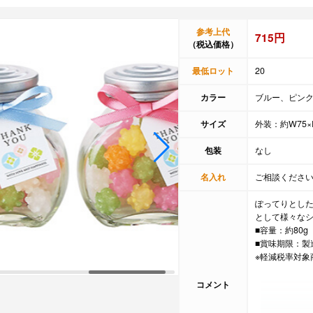
参考上代
715円
（税込価格）
最低ロット
20
カラー
ブルー、ピン
サイズ
外装：約W75×D
包装
なし
名入れ
ご相談くださ
ぽってりとし
として様々な
■容量：約80g
■賞味期限：製
※軽減税率対象
コメント