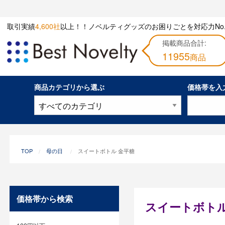
取引実績
4,600社
以上！！ノベルティグッズのお困りごとを対応力No.
掲載商品合計:
11955
商品
商品カテゴリから選ぶ
価格帯を入
TOP
母の日
スイートボトル 金平糖
価格帯から検索
スイートボトル