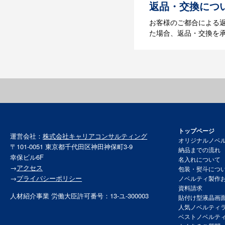
返品・交換につ
お客様のご都合による
た場合、返品・交換を
トップページ
運営会社：
株式会社キャリアコンサルティング
オリジナルノベ
〒101-0051 東京都千代田区神田神保町3-9
納品までの流れ
幸保ビル6F
名入れについて
→
アクセス
包装・熨斗につ
→
プライバシーポリシー
ノベルティ製作
資料請求
人材紹介事業 労働大臣許可番号：13-ユ-300003
貼付け型液晶画
人気ノベルティ
ベストノベルテ