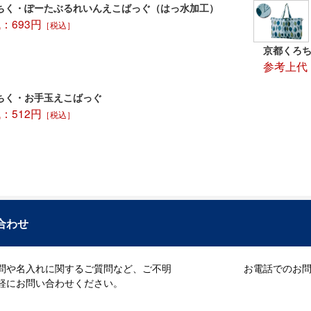
ちく・ぽーたぶるれいんえこばっぐ（はっ水加工）
：693円
［税込］
京都くろ
参考上代：
ちく・お手玉えこばっぐ
：512円
［税込］
合わせ
問や名入れに関するご質問など、ご不明
お電話でのお問い
軽にお問い合わせください。