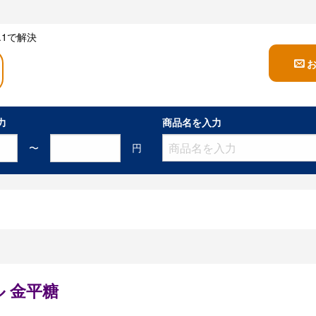
1で解決
力
商品名を入力
〜
円
 金平糖