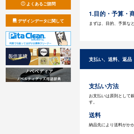
A：多数の協力会社が
よくあるご諮問
1.目的・予算・
デザインデータに関して
まずは、目的、予算な
2.仕様の決定・
商品の色や名入れの色
3.発注・データ
支払い、送料、返品
お見積書を元に、製作
【名入れをする場合】
支払い方法
4.納品
お支払いは原則として
【名入れをする場合】
す。
【名入れなしの場合】在
送料
納品先により送料がか