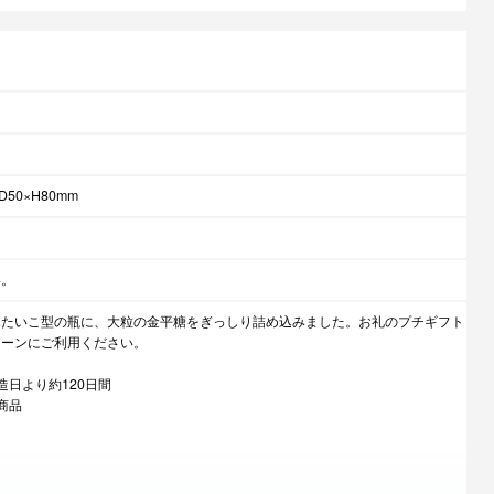
ク
50×H80mm
い。
たたいこ型の瓶に、大粒の金平糖をぎっしり詰め込みました。お礼のプチギフト
シーンにご利用ください。
造日より約120日間
商品