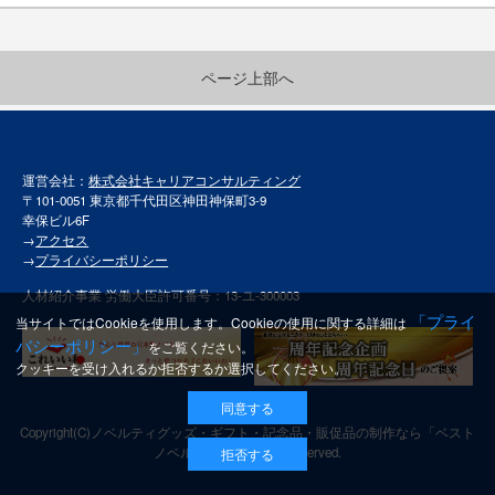
ページ上部へ
運営会社：
株式会社キャリアコンサルティング
〒101-0051 東京都千代田区神田神保町3-9
幸保ビル6F
→
アクセス
→
プライバシーポリシー
人材紹介事業 労働大臣許可番号：13-ユ-300003
「プライ
当サイトではCookieを使用します。Cookieの使用に関する詳細は
バシーポリシー」
をご覧ください。
クッキーを受け入れるか拒否するか選択してください。
同意する
Copyright(C)
ノベルティグッズ・ギフト・記念品・販促品の制作なら「ベスト
ノベルティ」
All rights reserved.
拒否する