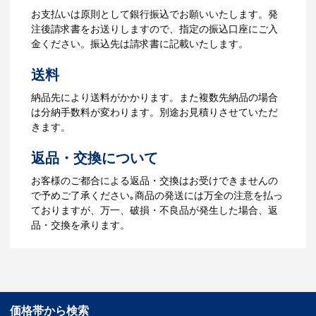
【名入れをする場合】名入れに必要なデ
お支払いは原則として銀行振込でお願いいたします。発
ータをご入稿頂き、名入れイメージをデ
注後請求書をお送りしますので、指定の振込口座にご入
ータでご確認いただきます。
金ください。振込先は請求書に記載いたします。
4.納品
送料
【名入れをする場合】データのご入稿後
納品先により送料がかかります。また複数先納品の場合
３週間程度で納品となります。
は分納手数料が変わります。別途お見積りさせていただ
【名入れなしの場合】在庫がある場合、3
きます。
～5営業日程度で納品となります。
返品・交換について
ご利用ガイドをもっとみる
お客様のご都合による返品・交換はお受けできませんの
で予めご了承ください｡商品の発送には万全の注意を払っ
ておりますが、万一、破損・不良品が発生した場合、返
品・交換を承ります。
価格帯から検索