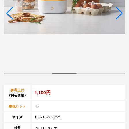
参考上代
1,100円
（税込価格）
最低ロット
36
サイズ
130×162×98mm
材質
PP･PE･ｱﾙﾐﾆｳﾑ