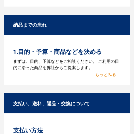
Q：名入れするには何が必要
になりますか？
A：名入れのためのデータを作成する必要
納品までの流れ
があります。Adobe illustratorのaiファイ
ルをお持ちであれればそのまま入稿でき
る場合がございます。どのようなデータ
をお持ちなのかご連絡ください。
1.目的・予算・商品などを決める
Q：ウェブサイトに掲載され
まずは、目的、予算などをご相談ください。 ご利用の目
ていないオリジナルのノベル
的に沿った商品を弊社からご提案します。
ティを製作したいのですが可
2.仕様の決定・お見積
能ですか？
商品の色や名入れの色数・包装形態など
A：多数の協力会社があり、数多くの実績
詳細を決めます。仕様が決まった段階で
もございます。ご希望内容に合ったカス
支払い、送料、返品・交換について
お見積を弊社からお出しします。
タマイズが可能です。お気軽にご相談く
ださい。
3.発注・データ入稿
よくあるご質問をもっとみる
お見積書を元に、製作が決定しました
支払い方法
ら、ご注文書をお送りします。