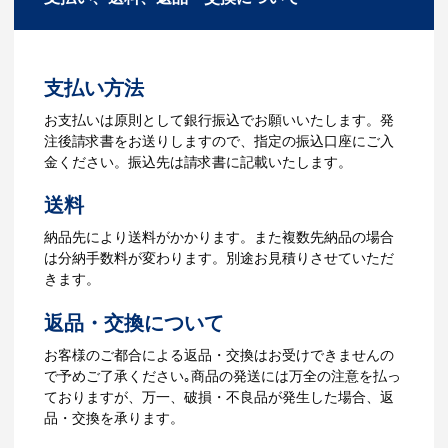
ださい。
3.発注・データ入稿
よくあるご質問をもっとみる
お見積書を元に、製作が決定しました
支払い方法
ら、ご注文書をお送りします。
【名入れをする場合】名入れに必要なデ
お支払いは原則として銀行振込でお願いいたします。発
ータをご入稿頂き、名入れイメージをデ
注後請求書をお送りしますので、指定の振込口座にご入
ータでご確認いただきます。
金ください。振込先は請求書に記載いたします。
4.納品
送料
【名入れをする場合】データのご入稿後
納品先により送料がかかります。また複数先納品の場合
３週間程度で納品となります。
は分納手数料が変わります。別途お見積りさせていただ
【名入れなしの場合】在庫がある場合、3
きます。
～5営業日程度で納品となります。
返品・交換について
ご利用ガイドをもっとみる
お客様のご都合による返品・交換はお受けできませんの
で予めご了承ください｡商品の発送には万全の注意を払っ
ておりますが、万一、破損・不良品が発生した場合、返
品・交換を承ります。