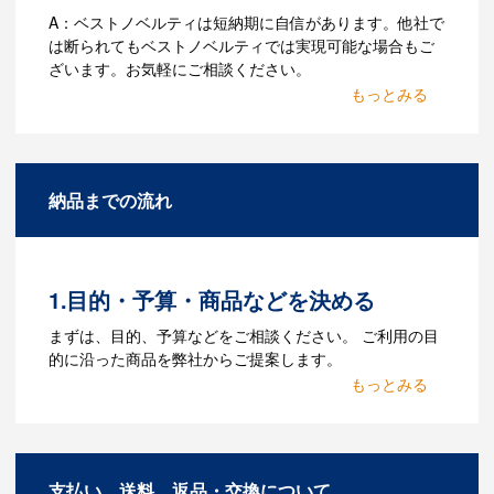
A：ベストノベルティは短納期に自信があります。他社で
は断られてもベストノベルティでは実現可能な場合もご
ざいます。お気軽にご相談ください。
Q：名入れするには何が必要
になりますか？
A：名入れのためのデータを作成する必要
納品までの流れ
があります。Adobe illustratorのaiファイ
ルをお持ちであれればそのまま入稿でき
る場合がございます。どのようなデータ
をお持ちなのかご連絡ください。
1.目的・予算・商品などを決める
Q：ウェブサイトに掲載され
まずは、目的、予算などをご相談ください。 ご利用の目
ていないオリジナルのノベル
的に沿った商品を弊社からご提案します。
ティを製作したいのですが可
2.仕様の決定・お見積
能ですか？
商品の色や名入れの色数・包装形態など
A：多数の協力会社があり、数多くの実績
詳細を決めます。仕様が決まった段階で
もございます。ご希望内容に合ったカス
支払い、送料、返品・交換について
お見積を弊社からお出しします。
タマイズが可能です。お気軽にご相談く