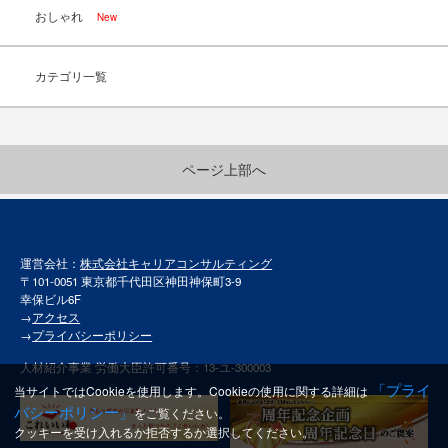
おしゃれ
New
カテゴリ一覧
ページ上部へ
運営会社：
株式会社キャリアコンサルティング
〒101-0051 東京都千代田区神田神保町3-9
幸保ビル6F
→
アクセス
→
プライバシーポリシー
人材紹介事業 労働大臣許可番号：13-ユ-300003
「プライ
当サイトではCookieを使用します。Cookieの使用に関する詳細は
バシーポリシー」
をご覧ください。
クッキーを受け入れるか拒否するか選択してください。