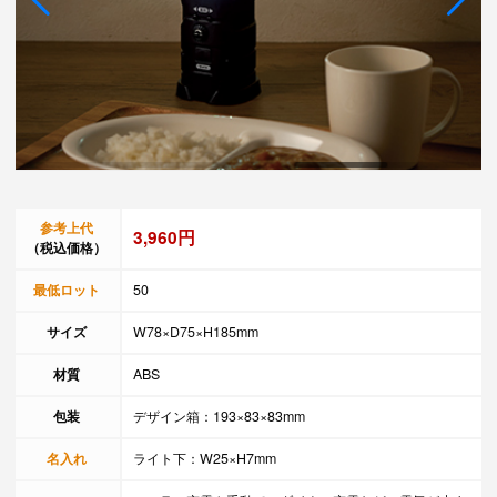
参考上代
3,960円
（税込価格）
最低ロット
50
サイズ
W78×D75×H185mm
材質
ABS
包装
デザイン箱：193×83×83mm
名入れ
ライト下：W25×H7mm