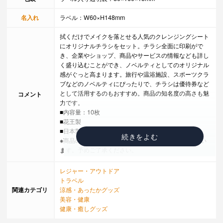
名入れ
ラベル：W60×H148mm
拭くだけでメイクを落とせる人気のクレンジングシート
にオリジナルチラシをセット。チラシ全面に印刷がで
き、企業やショップ、商品やサービスの情報なども詳し
く盛り込むことができ、ノベルティとしてのオリジナル
感がぐっと高まります。旅行や温浴施設、スポーツクラ
ブなどのノベルティにぴったりで、チラシは優待券など
として活用するのもおすすめ。商品の知名度の高さも魅
コメント
力です。
■内容量：10枚
■花王製
■日本製
※商品のパッケージデザインは変更になる場合がござい
ます。予めご了承ください。
レジャー・アウトドア
トラベル
関連カテゴリ
涼感・あったかグッズ
美容・健康
健康・癒しグッズ