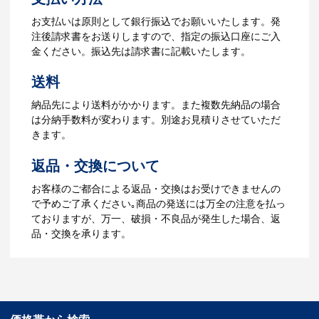
ら、ご注文書をお送りします。
【名入れをする場合】名入れに必要なデ
お支払いは原則として銀行振込でお願いいたします。発
ータをご入稿頂き、名入れイメージをデ
注後請求書をお送りしますので、指定の振込口座にご入
ータでご確認いただきます。
金ください。振込先は請求書に記載いたします。
4.納品
送料
【名入れをする場合】データのご入稿後
納品先により送料がかかります。また複数先納品の場合
３週間程度で納品となります。
は分納手数料が変わります。別途お見積りさせていただ
【名入れなしの場合】在庫がある場合、3
きます。
～5営業日程度で納品となります。
返品・交換について
ご利用ガイドをもっとみる
お客様のご都合による返品・交換はお受けできませんの
で予めご了承ください｡商品の発送には万全の注意を払っ
ておりますが、万一、破損・不良品が発生した場合、返
品・交換を承ります。