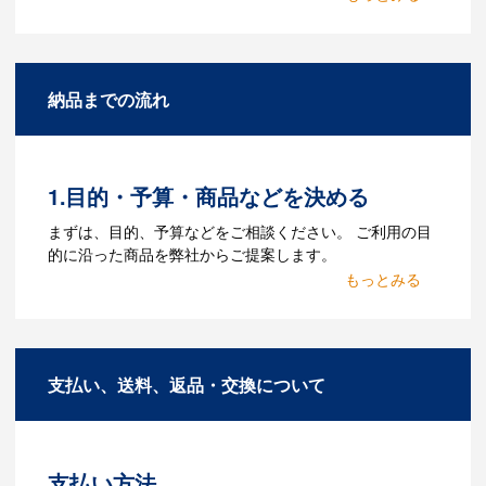
Q：名入れするには何が必要
になりますか？
A：名入れのためのデータを作成する必要
納品までの流れ
があります。Adobe illustratorのaiファイ
ルをお持ちであれればそのまま入稿でき
る場合がございます。どのようなデータ
をお持ちなのかご連絡ください。
1.目的・予算・商品などを決める
Q：ウェブサイトに掲載され
まずは、目的、予算などをご相談ください。 ご利用の目
ていないオリジナルのノベル
的に沿った商品を弊社からご提案します。
ティを製作したいのですが可
2.仕様の決定・お見積
能ですか？
商品の色や名入れの色数・包装形態など
A：多数の協力会社があり、数多くの実績
詳細を決めます。仕様が決まった段階で
もございます。ご希望内容に合ったカス
支払い、送料、返品・交換について
お見積を弊社からお出しします。
タマイズが可能です。お気軽にご相談く
ださい。
3.発注・データ入稿
よくあるご質問をもっとみる
お見積書を元に、製作が決定しました
支払い方法