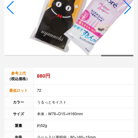
参考上代
880円
（税込価格）
最低ロット
72
カラー
うるっとモイスト
サイズ
本体：W76×D15×H160mm
重量
約52g
包装
ラベル入り透明袋：80×160×15mm