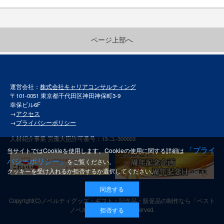
ページ上部へ
運営会社：
株式会社キャリアコンサルティング
〒101-0051 東京都千代田区神田神保町3-9
幸保ビル6F
→
アクセス
→
プライバシーポリシー
人材紹介事業 労働大臣許可番号：13-ユ-300003
「プライ
当サイトではCookieを使用します。Cookieの使用に関する詳細は
バシーポリシー」
をご覧ください。
クッキーを受け入れるか拒否するか選択してください。
同意する
Copyright(C)
ノベルティグッズ・ギフト・記念品・販促品の制作なら「ベスト
拒否する
ノベルティ」
All rights reserved.