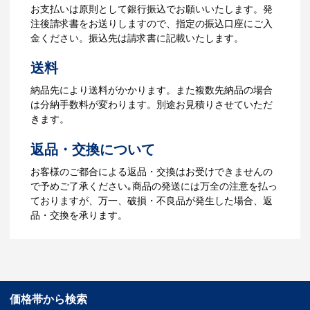
【名入れをする場合】名入れに必要なデ
お支払いは原則として銀行振込でお願いいたします。発
ータをご入稿頂き、名入れイメージをデ
注後請求書をお送りしますので、指定の振込口座にご入
ータでご確認いただきます。
金ください。振込先は請求書に記載いたします。
4.納品
送料
【名入れをする場合】データのご入稿後
納品先により送料がかかります。また複数先納品の場合
３週間程度で納品となります。
は分納手数料が変わります。別途お見積りさせていただ
【名入れなしの場合】在庫がある場合、3
きます。
～5営業日程度で納品となります。
返品・交換について
ご利用ガイドをもっとみる
お客様のご都合による返品・交換はお受けできませんの
で予めご了承ください｡商品の発送には万全の注意を払っ
ておりますが、万一、破損・不良品が発生した場合、返
品・交換を承ります。
価格帯から検索