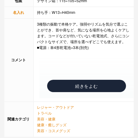
包装
デザイン箱：115×105×52mm
名入れ
持ち手：W13×H40mm
3種類の振動で本格ケア。強弱やリズムを気分で選ぶこ
とができ、首や肩など、気になる場所を心地よくケアし
ます。コードなどが付いていない乾電池式、さらにコン
パクトなサイズで、場所を選べずどこでも使えます。
■電源：単4形乾電池×3本(別売)
コメント
レジャー・アウトドア
トラベル
関連カテゴリ
美容・健康
健康・癒しグッズ
美容・コスメグッズ