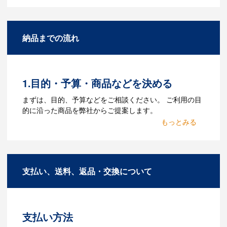
になりますか？
A：名入れのためのデータを作成する必要
納品までの流れ
があります。Adobe illustratorのaiファイ
ルをお持ちであれればそのまま入稿でき
る場合がございます。どのようなデータ
をお持ちなのかご連絡ください。
1.目的・予算・商品などを決める
Q：ウェブサイトに掲載され
まずは、目的、予算などをご相談ください。 ご利用の目
ていないオリジナルのノベル
的に沿った商品を弊社からご提案します。
ティを製作したいのですが可
2.仕様の決定・お見積
能ですか？
商品の色や名入れの色数・包装形態など
A：多数の協力会社があり、数多くの実績
詳細を決めます。仕様が決まった段階で
もございます。ご希望内容に合ったカス
支払い、送料、返品・交換について
お見積を弊社からお出しします。
タマイズが可能です。お気軽にご相談く
ださい。
3.発注・データ入稿
よくあるご質問をもっとみる
お見積書を元に、製作が決定しました
支払い方法
ら、ご注文書をお送りします。