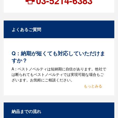
03-5214-6383
よくあるご質問
Q：納期が短くても対応していただけま
すか？
A：ベストノベルティは短納期に自信があります。他社で
は断られてもベストノベルティでは実現可能な場合もご
ざいます。お気軽にご相談ください。
Q：名入れするには何が必要
になりますか？
A：名入れのためのデータを作成する必要
納品までの流れ
があります。Adobe illustratorのaiファイ
ルをお持ちであれればそのまま入稿でき