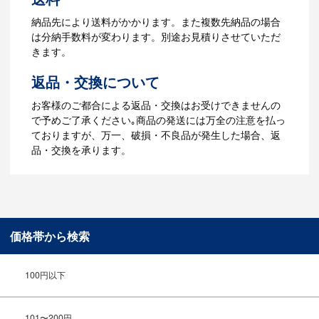
【名入れをする場合】データのご入稿後
納品先により送料がかかります。また複数先納品の場合
３週間程度で納品となります。
は分納手数料が変わります。別途お見積りさせていただ
【名入れなしの場合】在庫がある場合、3
きます。
～5営業日程度で納品となります。
返品・交換について
ご利用ガイドをもっとみる
お客様のご都合による返品・交換はお受けできませんの
で予めご了承ください｡商品の発送には万全の注意を払っ
ておりますが、万一、破損・不良品が発生した場合、返
品・交換を承ります。
価格帯から検索
100円以下
101〜200円