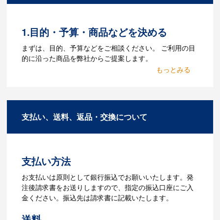
る場合がございます。どのようなデータ
をお持ちなのかご連絡ください。
1.目的・予算・商品などを決める
Q：ウェブサイトに掲載され
まずは、目的、予算などをご相談ください。 ご利用の目
ていないオリジナルのノベル
的に沿った商品を弊社からご提案します。
ティを製作したいのですが可
2.仕様の決定・お見積
能ですか？
商品の色や名入れの色数・包装形態など
A：多数の協力会社があり、数多くの実績
詳細を決めます。仕様が決まった段階で
もございます。ご希望内容に合ったカス
支払い、送料、返品・交換について
お見積を弊社からお出しします。
タマイズが可能です。お気軽にご相談く
ださい。
3.発注・データ入稿
よくあるご質問をもっとみる
お見積書を元に、製作が決定しました
支払い方法
ら、ご注文書をお送りします。
【名入れをする場合】名入れに必要なデ
お支払いは原則として銀行振込でお願いいたします。発
ータをご入稿頂き、名入れイメージをデ
注後請求書をお送りしますので、指定の振込口座にご入
ータでご確認いただきます。
金ください。振込先は請求書に記載いたします。
4.納品
送料