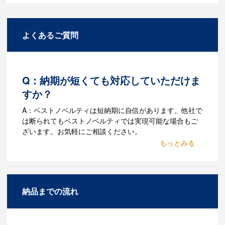
よくあるご質問
Q：納期が短くても対応していただけま
すか？
A：ベストノベルティは短納期に自信があります。他社で
は断られてもベストノベルティでは実現可能な場合もご
ざいます。お気軽にご相談ください。
Q：名入れするには何が必要
になりますか？
A：名入れのためのデータを作成する必要
納品までの流れ
があります。Adobe illustratorのaiファイ
ルをお持ちであれればそのまま入稿でき
る場合がございます。どのようなデータ
をお持ちなのかご連絡ください。