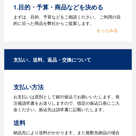
1.目的・予算・商品などを決める
Q：ウェブサイトに掲載され
まずは、目的、予算などをご相談ください。 ご利用の目
ていないオリジナルのノベル
的に沿った商品を弊社からご提案します。
ティを製作したいのですが可
2.仕様の決定・お見積
能ですか？
商品の色や名入れの色数・包装形態など
A：多数の協力会社があり、数多くの実績
詳細を決めます。仕様が決まった段階で
もございます。ご希望内容に合ったカス
支払い、送料、返品・交換について
お見積を弊社からお出しします。
タマイズが可能です。お気軽にご相談く
ださい。
3.発注・データ入稿
よくあるご質問をもっとみる
お見積書を元に、製作が決定しました
支払い方法
ら、ご注文書をお送りします。
【名入れをする場合】名入れに必要なデ
お支払いは原則として銀行振込でお願いいたします。発
ータをご入稿頂き、名入れイメージをデ
注後請求書をお送りしますので、指定の振込口座にご入
ータでご確認いただきます。
金ください。振込先は請求書に記載いたします。
4.納品
送料
【名入れをする場合】データのご入稿後
納品先により送料がかかります。また複数先納品の場合