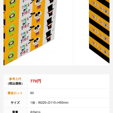
参考上代
770円
（税込価格）
最低ロット
60
サイズ
1個：W220×D115×H50mm
重量
約541g