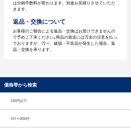
３週間程度で納品となります。
は分納手数料が変わります。別途お見積りさせていただ
【名入れなしの場合】在庫がある場合、3
きます。
～5営業日程度で納品となります。
返品・交換について
ご利用ガイドをもっとみる
お客様のご都合による返品・交換はお受けできませんの
で予めご了承ください｡商品の発送には万全の注意を払っ
ておりますが、万一、破損・不良品が発生した場合、返
品・交換を承ります。
価格帯から検索
100円以下
101〜200円