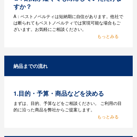
すか？
A：ベストノベルティは短納期に自信があります。他社で
は断られてもベストノベルティでは実現可能な場合もご
ざいます。お気軽にご相談ください。
Q：名入れするには何が必要
になりますか？
A：名入れのためのデータを作成する必要
納品までの流れ
があります。Adobe illustratorのaiファイ
ルをお持ちであれればそのまま入稿でき
る場合がございます。どのようなデータ
をお持ちなのかご連絡ください。
1.目的・予算・商品などを決める
Q：ウェブサイトに掲載され
まずは、目的、予算などをご相談ください。 ご利用の目
ていないオリジナルのノベル
的に沿った商品を弊社からご提案します。
ティを製作したいのですが可
2.仕様の決定・お見積
能ですか？
商品の色や名入れの色数・包装形態など
A：多数の協力会社があり、数多くの実績