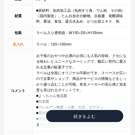
■原材料：魚肉加工品（魚肉すり身、でん粉、その他）
材質
（国内製造）、たん白加水分解物、豆板醬、発酵調味
料、醤油、食塩、還元水あめ、かつお節エキス、他
包装
ラベル入り透明袋：W130×D5×H135mm
名入れ
ラベル：120×130mm
お子様のおやつやお酒のお供にも人気の珍味。クセにな
る味わいとユニークなネーミングで、幅広い世代に愛さ
れる定番の駄菓子です。
ラベルは全面にオリジナル印刷ができ、スペースが広い
ので企業やショップ、商品やサービスの情報などをしっ
かり盛り込むことが可能。有名メーカーの安心感と知名
度も喜ばれるポイントです。
コメント
■よっちゃん食品製
■日本製
■アレルゲン物質：小麦、大豆、ゼラチン
■賞味期限：製造日より120日
※商品のパッケージデザインは変更になる場合がござい
ます。予めご了承ください。