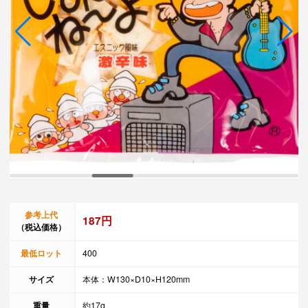
参考上代
187円
（税込価格）
最低ロット
400
サイズ
本体：W130×D10×H120mm
重量
約17g