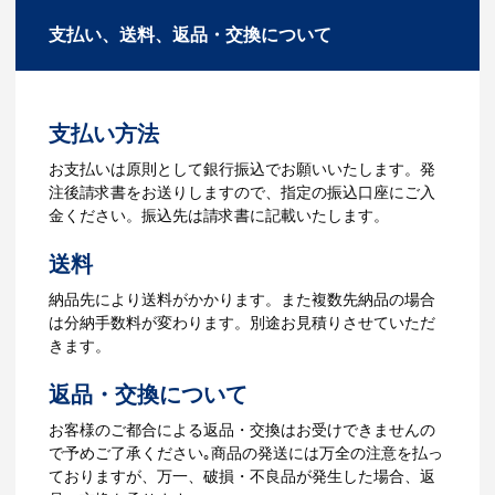
詳細を決めます。仕様が決まった段階で
もございます。ご希望内容に合ったカス
支払い、送料、返品・交換について
お見積を弊社からお出しします。
タマイズが可能です。お気軽にご相談く
ださい。
3.発注・データ入稿
よくあるご質問をもっとみる
お見積書を元に、製作が決定しました
支払い方法
ら、ご注文書をお送りします。
【名入れをする場合】名入れに必要なデ
お支払いは原則として銀行振込でお願いいたします。発
ータをご入稿頂き、名入れイメージをデ
注後請求書をお送りしますので、指定の振込口座にご入
ータでご確認いただきます。
金ください。振込先は請求書に記載いたします。
4.納品
送料
【名入れをする場合】データのご入稿後
納品先により送料がかかります。また複数先納品の場合
３週間程度で納品となります。
は分納手数料が変わります。別途お見積りさせていただ
【名入れなしの場合】在庫がある場合、3
きます。
～5営業日程度で納品となります。
返品・交換について
ご利用ガイドをもっとみる
お客様のご都合による返品・交換はお受けできませんの
で予めご了承ください｡商品の発送には万全の注意を払っ
ておりますが、万一、破損・不良品が発生した場合、返