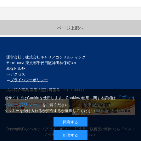
ページ上部へ
運営会社：
株式会社キャリアコンサルティング
〒101-0051 東京都千代田区神田神保町3-9
幸保ビル6F
→
アクセス
→
プライバシーポリシー
人材紹介事業 労働大臣許可番号：13-ユ-300003
「プライ
当サイトではCookieを使用します。Cookieの使用に関する詳細は
バシーポリシー」
をご覧ください。
クッキーを受け入れるか拒否するか選択してください。
同意する
Copyright(C)
ノベルティグッズ・ギフト・記念品・販促品の制作なら「ベスト
ノベルティ」
All rights reserved.
拒否する