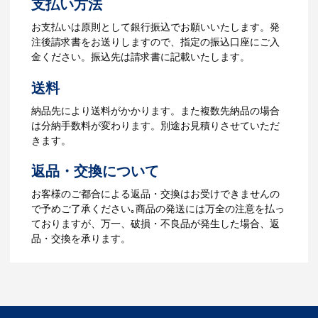
支払い方法
ら、ご注文書をお送りします。
【名入れをする場合】名入れに必要なデ
お支払いは原則として銀行振込でお願いいたします。発
ータをご入稿頂き、名入れイメージをデ
注後請求書をお送りしますので、指定の振込口座にご入
ータでご確認いただきます。
金ください。振込先は請求書に記載いたします。
4.納品
送料
【名入れをする場合】データのご入稿後
納品先により送料がかかります。また複数先納品の場合
３週間程度で納品となります。
は分納手数料が変わります。別途お見積りさせていただ
【名入れなしの場合】在庫がある場合、3
きます。
～5営業日程度で納品となります。
返品・交換について
ご利用ガイドをもっとみる
お客様のご都合による返品・交換はお受けできませんの
で予めご了承ください｡商品の発送には万全の注意を払っ
ておりますが、万一、破損・不良品が発生した場合、返
品・交換を承ります。