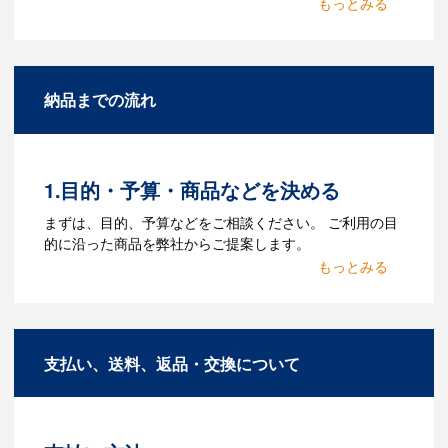
Q：名入れするには何が必要
になりますか？
A：名入れのためのデータを作成する必要
納品までの流れ
があります。Adobe illustratorのaiファイ
ルをお持ちであれればそのまま入稿でき
る場合がございます。どのようなデータ
をお持ちなのかご連絡ください。
1.目的・予算・商品などを決める
Q：ウェブサイトに掲載され
まずは、目的、予算などをご相談ください。 ご利用の目
ていないオリジナルのノベル
的に沿った商品を弊社からご提案します。
ティを製作したいのですが可
2.仕様の決定・お見積
能ですか？
商品の色や名入れの色数・包装形態など
A：多数の協力会社があり、数多くの実績
詳細を決めます。仕様が決まった段階で
もございます。ご希望内容に合ったカス
支払い、送料、返品・交換について
お見積を弊社からお出しします。
タマイズが可能です。お気軽にご相談く
ださい。
3.発注・データ入稿
よくあるご質問をもっとみる
お見積書を元に、製作が決定しました