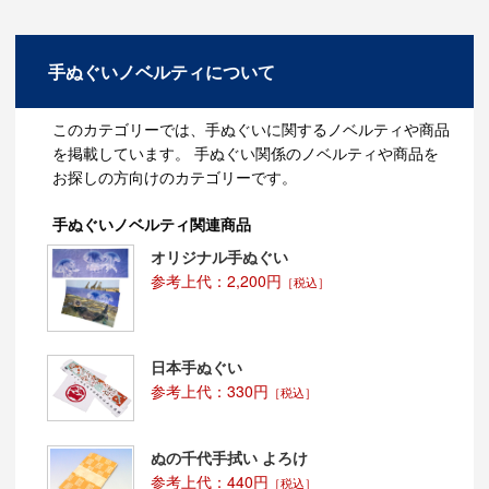
洗ううちに糊が落ち、使うほどふんわり風合いが増して
いきます。
洗剤やアイロンに気をつかわず、生地を伸ばすとシワも
伸びて、本来の形状に戻っていきます。
手ぬぐいノベルティについて
手ぬぐいの機能性を抜群に備えているのが伊勢木綿手ぬ
ぐいです。
このカテゴリーでは、手ぬぐいに関するノベルティや商品
伊勢木綿×伊勢型紙×注染（本染め）の
を掲載しています。 手ぬぐい関係のノベルティや商品を
コラボ商品！！
お探しの方向けのカテゴリーです。
日本の伝統技術がたくさん詰まった商品です。特に、伊
手ぬぐいノベルティ関連商品
勢木綿が高級です。
オリジナル手ぬぐい
作り手さんは、国内最高級の純綿糸を使用し、明治時代
から受け継がれたトヨタ式織機を使って、当時と変わら
参考上代：2,200円
［税込］
ぬ製法で作られています。
その製法で出来る小巾の反物は、最高の肌触りと古布の
ような素朴な風合いがあります。
その秘密は、使われている糸にあります。
日本手ぬぐい
強く撚りをかけずに、綿（わた）に近い状態のふわふわ
参考上代：330円
［税込］
の糸を天然のでんぷん糊で固め、ゆっくり織っていきま
す。
一台の機械で一日一反（13メートル）しか織れません。
こうして出来上がった伊勢木綿は高い通気性、調湿性を
ぬの千代手拭い よろけ
兼ね備え、糸が柔らかいのでシワになりにくく、洗って
参考上代：440円
［税込］