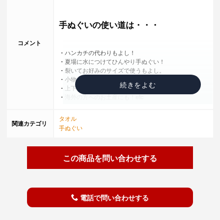
手ぬぐいの使い道は・・・
コメント
・ハンカチの代わりもよし！
・夏場に水につけてひんやり手ぬぐい！
・裂いてお好みのサイズで使うもよし。
・小物を包んで携帯できる。
・上下を棒で括ればタペストリーに！
・海外の方へのお土産にも！etc
手ぬぐいはとても万能です
タオル
関連カテゴリ
手ぬぐい
最近はデザインに富んだものも多く作られており、その
価値が見直されつつあります。
特に海外の方の注目度は高く、お土産にも利用されてい
この商品を問い合わせする
ます。
その中でもこの手ぬぐいは使えば使うほど、柔らかくな
っていく、とても不思議な手ぬぐいです。
なぜかというとこの手ぬぐいは伊勢木綿で出来ているか
電話で問い合わせする
らです。
江戸時代から２５０年以上続く「伊勢木綿」は、最上質
の綿を一本に撚り、糊で固め慎重に織り上げられます。