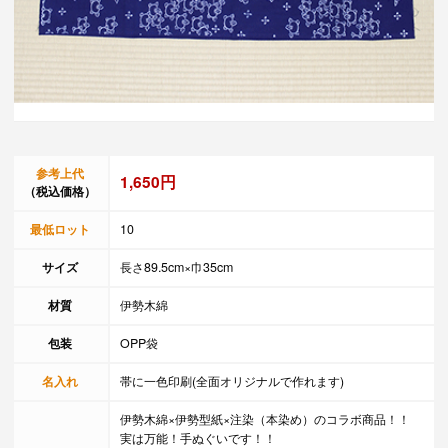
参考上代
1,650円
（税込価格）
最低ロット
10
サイズ
長さ89.5cm×巾35cm
材質
伊勢木綿
包装
OPP袋
名入れ
帯に一色印刷(全面オリジナルで作れます)
伊勢木綿×伊勢型紙×注染（本染め）のコラボ商品！！
実は万能！手ぬぐいです！！