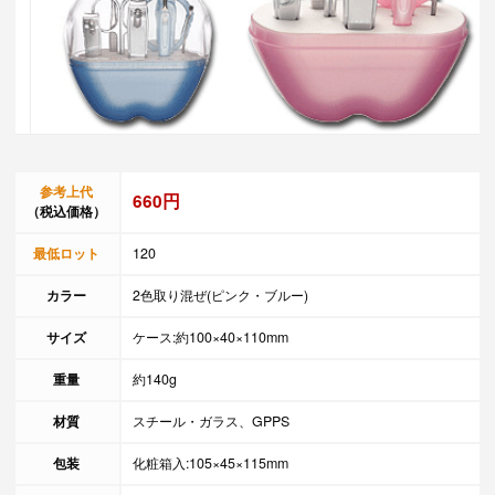
参考上代
660円
（税込価格）
最低ロット
120
カラー
2色取り混ぜ(ピンク・ブルー)
サイズ
ケース:約100×40×110mm
重量
約140g
材質
スチール・ガラス、GPPS
包装
化粧箱入:105×45×115mm