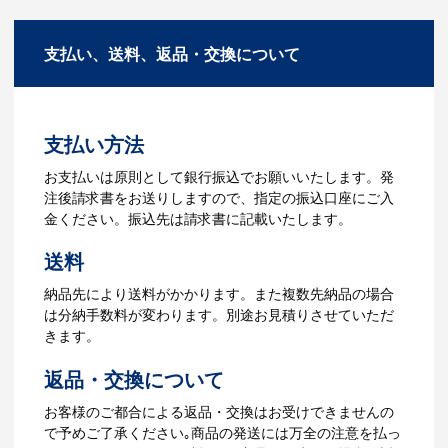
商品の色や名入れの色数・包装形態など
A：多数の協力会社があり、数多くの実績
詳細を決めます。仕様が決まった段階で
もございます。ご希望内容に合ったカス
支払い、送料、返品・交換について
お見積を弊社からお出しします。
タマイズが可能です。お気軽にご相談く
ださい。
3.発注・データ入稿
よくあるご質問をもっとみる
お見積書を元に、製作が決定しました
支払い方法
ら、ご注文書をお送りします。
【名入れをする場合】名入れに必要なデ
お支払いは原則として銀行振込でお願いいたします。発
ータをご入稿頂き、名入れイメージをデ
注後請求書をお送りしますので、指定の振込口座にご入
ータでご確認いただきます。
金ください。振込先は請求書に記載いたします。
4.納品
送料
【名入れをする場合】データのご入稿後
納品先により送料がかかります。また複数先納品の場合
３週間程度で納品となります。
は分納手数料が変わります。別途お見積りさせていただ
【名入れなしの場合】在庫がある場合、3
きます。
～5営業日程度で納品となります。
返品・交換について
ご利用ガイドをもっとみる
お客様のご都合による返品・交換はお受けできませんの
で予めご了承ください｡商品の発送には万全の注意を払っ