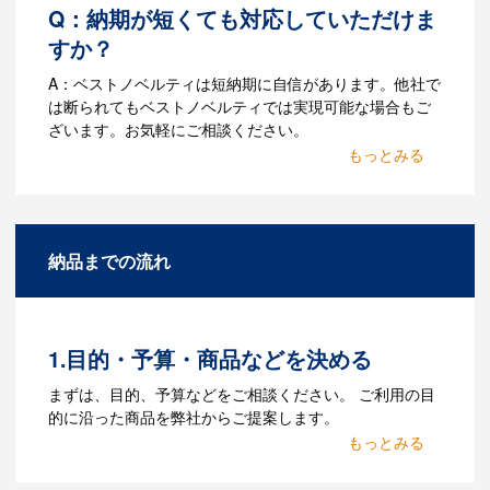
Q：納期が短くても対応していただけま
すか？
A：ベストノベルティは短納期に自信があります。他社で
は断られてもベストノベルティでは実現可能な場合もご
ざいます。お気軽にご相談ください。
Q：名入れするには何が必要
になりますか？
A：名入れのためのデータを作成する必要
納品までの流れ
があります。Adobe illustratorのaiファイ
ルをお持ちであれればそのまま入稿でき
る場合がございます。どのようなデータ
をお持ちなのかご連絡ください。
1.目的・予算・商品などを決める
Q：ウェブサイトに掲載され
まずは、目的、予算などをご相談ください。 ご利用の目
ていないオリジナルのノベル
的に沿った商品を弊社からご提案します。
ティを製作したいのですが可
2.仕様の決定・お見積
能ですか？