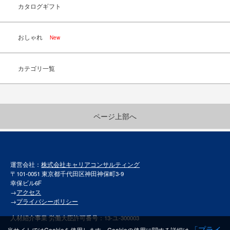
カタログギフト
おしゃれ
New
カテゴリ一覧
ページ上部へ
運営会社：
株式会社キャリアコンサルティング
〒101-0051 東京都千代田区神田神保町3-9
幸保ビル6F
→
アクセス
→
プライバシーポリシー
人材紹介事業 労働大臣許可番号：13-ユ-300003
「プライ
当サイトではCookieを使用します。Cookieの使用に関する詳細は