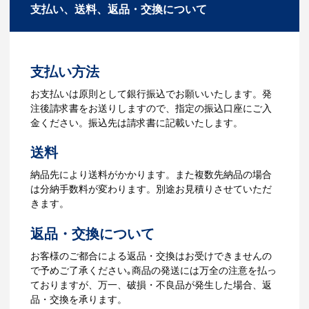
支払い、送料、返品・交換について
お見積を弊社からお出しします。
タマイズが可能です。お気軽にご相談く
ださい。
3.発注・データ入稿
よくあるご質問をもっとみる
お見積書を元に、製作が決定しました
支払い方法
ら、ご注文書をお送りします。
【名入れをする場合】名入れに必要なデ
お支払いは原則として銀行振込でお願いいたします。発
ータをご入稿頂き、名入れイメージをデ
注後請求書をお送りしますので、指定の振込口座にご入
ータでご確認いただきます。
金ください。振込先は請求書に記載いたします。
4.納品
送料
【名入れをする場合】データのご入稿後
納品先により送料がかかります。また複数先納品の場合
３週間程度で納品となります。
は分納手数料が変わります。別途お見積りさせていただ
【名入れなしの場合】在庫がある場合、3
きます。
～5営業日程度で納品となります。
返品・交換について
ご利用ガイドをもっとみる
お客様のご都合による返品・交換はお受けできませんの
で予めご了承ください｡商品の発送には万全の注意を払っ
ておりますが、万一、破損・不良品が発生した場合、返
品・交換を承ります。