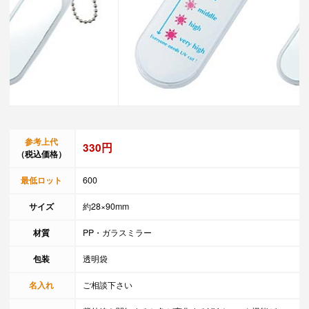
参考上代
330円
（税込価格）
最低ロット
600
サイズ
約28×90mm
材質
PP・ガラスミラー
包装
透明袋
名入れ
ご相談下さい