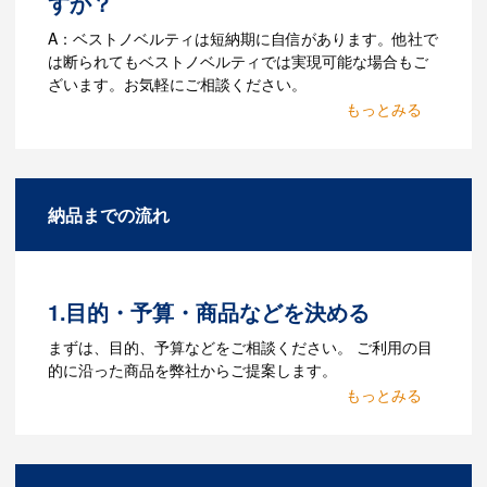
すか？
A：ベストノベルティは短納期に自信があります。他社で
は断られてもベストノベルティでは実現可能な場合もご
ざいます。お気軽にご相談ください。
Q：名入れするには何が必要
になりますか？
A：名入れのためのデータを作成する必要
納品までの流れ
があります。Adobe illustratorのaiファイ
ルをお持ちであれればそのまま入稿でき
る場合がございます。どのようなデータ
をお持ちなのかご連絡ください。
1.目的・予算・商品などを決める
Q：ウェブサイトに掲載され
まずは、目的、予算などをご相談ください。 ご利用の目
ていないオリジナルのノベル
的に沿った商品を弊社からご提案します。
ティを製作したいのですが可
2.仕様の決定・お見積
能ですか？
商品の色や名入れの色数・包装形態など
A：多数の協力会社があり、数多くの実績
詳細を決めます。仕様が決まった段階で
もございます。ご希望内容に合ったカス