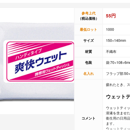
参考上代
55円
（税込価格）
最低ロット
1000
サイズ
150×140mm
材質
不織布
包装
袋:70×108×6
名入れ
フラップ部:50×
疲れたとき、
ウェット
ウェットティ
溶液を含ませ
コメント
衛生用の日用
ます。
ウェットティ