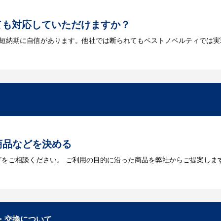
ても対応していただけますか？
は短納期に自信があります。他社では断られてもベストノベルティでは実
には何が必要になりますか？
を作成する必要があります。Adobe illustratorのaiファイルを
をお持ちなのかご連絡ください。
トに掲載されていないオリジナルのノベルティを製
あり、数多くの実績もございます。ご希望内容に合ったカスタマイズが可
商品などを決める
どをご相談ください。 ご利用の目的に沿った商品を弊社からご提案しま
お見積
数・包装形態など詳細を決めます。仕様が決まった段階でお見積を弊社
入稿
・交換について