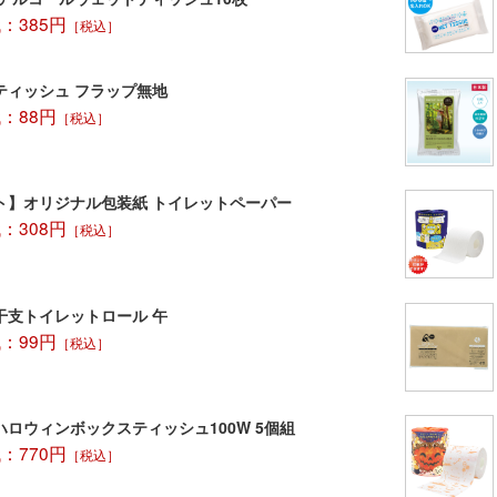
名入れに
：385円
［税込］
フラッペ部分
名入れに関し
ティッシュ フラップ無地
：88円
［税込］
ト】オリジナル包装紙 トイレットペーパー
：308円
［税込］
干支トイレットロール 午
：99円
［税込］
ハロウィンボックスティッシュ100W 5個組
：770円
［税込］