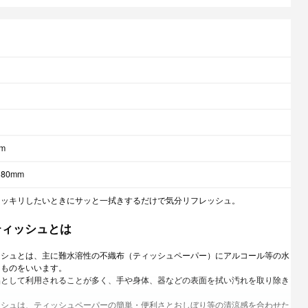
mm
80mm
スッキリしたいときにサッと一拭きするだけで気分リフレッシュ。
ティッシュとは
ッシュとは、主に難水溶性の不織布（ティッシュペーパー）にアルコール等の水
たものをいいます。
品として利用されることが多く、手や身体、器などの表面を拭い汚れを取り除き
ッシュは、ティッシュペーパーの簡単・便利さとおしぼり等の清涼感を合わせた