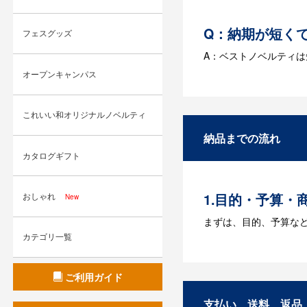
Q：納期が短く
フェスグッズ
A：ベストノベルティ
オープンキャンパス
Q：名入れする
A：名入れのためのデータ
これいい和オリジナルノベルティ
す。どのようなデータ
納品までの流れ
Q：ウェブサイ
カタログギフト
A：多数の協力会社が
おしゃれ
1.目的・予算・
New
まずは、目的、予算な
カテゴリ一覧
2.仕様の決定・
商品の色や名入れの色
ご利用ガイド
3.発注・データ
支払い、送料、返品