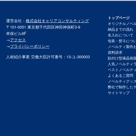
トップページ
運営会社：
株式会社キャリアコンサルティング
オリジナルノベ
〒101-0051 東京都千代田区神田神保町3-9
納品までの流れ
幸保ビル6F
名入れについて
→
アクセス
包装・熨斗につ
→
プライバシーポリシー
ノベルティ製作
資料請求
人材紹介事業 労働大臣許可番号：13-ユ-300003
貼付け型液晶画
人気ノベルティ
ベストノベルテ
よくあるご質問
ノベルティグッ
弊社で制作した
サイトマップ