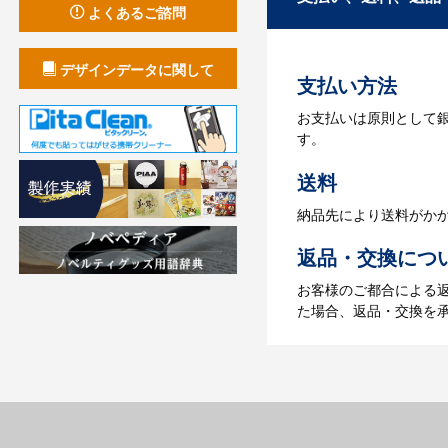
よくあるご諮問
お見積書を元に、製作
【名入れをする場合】
デザインデータに関して
支払い方法
4.納品
お支払いは原則として
【名入れをする場合】
す。
【名入れなしの場合】在
送料
納品先により送料がか
返品・交換につ
お客様のご都合による
た場合、返品・交換を