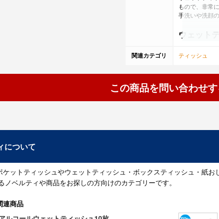
もので、非常
手洗いや洗顔
ウェット
ピクニックや
関連カテゴリ
ティッシュ
れば洗えます
窓サッシの掃
ら捨ててしま
この商品を問い合わせす
乳幼児のおし
す。
ちょっとした
と、きれいに
ＰＣのキーボ
も、ウェット
食後の汚れ拭
ィについて
ーパーに比べ
電子レンジの
れも取れやす
ポケットティッシュやウェットティッシュ・ボックスティッシュ・紙お
映画館での飲
するノベルティや商品をお探しの方向けのカテゴリーです。
来れば席を外
夏フェスなどに
関連商品
ため、ウェッ
 アルコールウェットティッシュ10枚