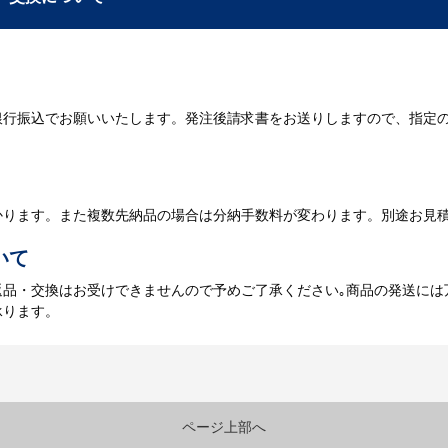
が決定しましたら、ご注文書をお送りします。
名入れに必要なデータをご入稿頂き、名入れイメージをデータでご確認
銀行振込でお願いいたします。発注後請求書をお送りしますので、指定
データのご入稿後３週間程度で納品となります。
庫がある場合、3～5営業日程度で納品となります。
かります。また複数先納品の場合は分納手数料が変わります。別途お見
いて
返品・交換はお受けできませんので予めご了承ください｡商品の発送には
承ります。
ページ上部へ