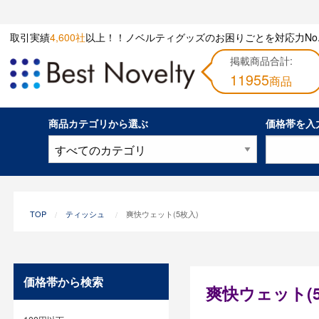
取引実績
4,600社
以上！！ノベルティグッズのお困りごとを対応力No.
掲載商品合計:
11955
商品
商品カテゴリから選ぶ
価格帯を入
TOP
ティッシュ
爽快ウェット(5枚入)
価格帯から検索
爽快ウェット(5