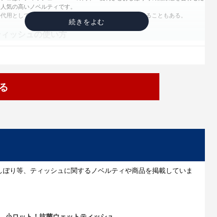
に人気の高いノベルティです。
の代用として使われたり、子供のおしりふきとして使われることもある。
ティッシュの使い方
運動会での手拭きとして・・・外出先で手が汚れてしまった時、近くに水道があ
が、ない場合にはウェットティッシュノベルティが役立ちます。
除に・・・窓サッシを掃除するのに使用することが出来ます。柔らかく、汚れた
えるため、ノベルティとしても非常に便利です。
る
りふきに・・・乳幼児のおむつを替える際のおしりふきにも使うことが出来ま
汚れに・・・ちょっと気になる汚れがあるときに、ウェットティッシュでふく
落ちます。
ードやマウスの掃除に・・・ホコリがたまりやすいキーボードやマウスに関して
ティッシュでふくことが出来ます。意外と便利です。
きに・・・食後の口拭きやテーブルを拭く際にもとても便利です。ティッシュペ
て、油汚れも寄れやすくなります。
汚れに・・・電子レンジを使用した直後にウェットティッシュで拭くことで油汚
くなります。
しぼり等、ティッシュに関するノベルティや商品を掲載していま
食時に・・・ポップコーン等、手が汚れやすい物を食べる機会が多い映画館。出
したくないという時にもウェットティッシュノベルティは便利です。
・・・1日中野外にいるイベントでは、汗をかいたりホコリにまみれてしまう
トティッシュノベルティは強い味方です。
小ロット！抗菌ウェットティッシュ