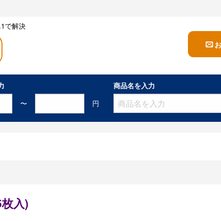
1で解決
力
商品名を入力
〜
円
枚入)