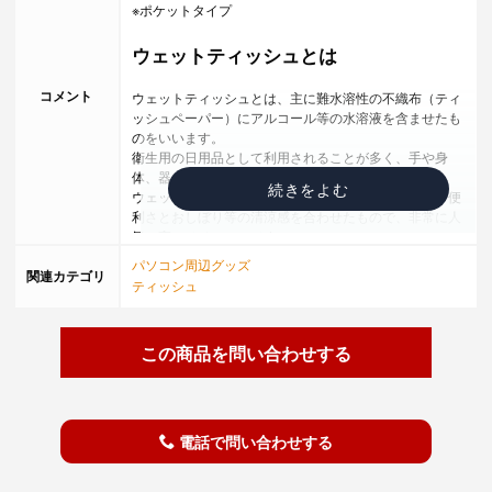
※ポケットタイプ
ウェットティッシュとは
コメント
ウェットティッシュとは、主に難水溶性の不織布（ティ
ッシュペーパー）にアルコール等の水溶液を含ませたも
のをいいます。
衛生用の日用品として利用されることが多く、手や身
体、器などの表面を拭い汚れを取り除きます。
ウェットティッシュは、ティッシュペーパーの簡単・便
利さとおしぼり等の清涼感を合わせたもので、非常に人
気の高いノベルティです。
手洗いや洗顔の代用として使われたり、子供のおしりふ
パソコン周辺グッズ
関連カテゴリ
きとして使われることもある。
ティッシュ
ウェットティッシュの使い方
この商品を問い合わせする
ピクニックや運動会での手拭きとして・・・外出先で手
が汚れてしまった時、近くに水道があれば洗えますが、
ない場合にはウェットティッシュノベルティが役立ちま
す。
電話で問い合わせする
窓サッシの掃除に・・・窓サッシを掃除するのに使用す
ることが出来ます。柔らかく、汚れたら捨ててしまえる
ため、ノベルティとしても非常に便利です。