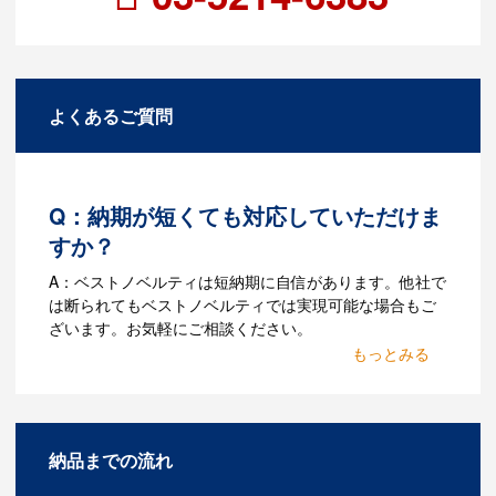
よくあるご質問
Q：納期が短くても対応していただけま
すか？
A：ベストノベルティは短納期に自信があります。他社で
は断られてもベストノベルティでは実現可能な場合もご
ざいます。お気軽にご相談ください。
Q：名入れするには何が必要
になりますか？
A：名入れのためのデータを作成する必要
納品までの流れ
があります。Adobe illustratorのaiファイ
ルをお持ちであれればそのまま入稿でき