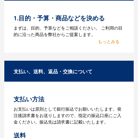
る場合がございます。どのようなデータ
をお持ちなのかご連絡ください。
1.目的・予算・商品などを決める
Q：ウェブサイトに掲載され
まずは、目的、予算などをご相談ください。 ご利用の目
ていないオリジナルのノベル
的に沿った商品を弊社からご提案します。
ティを製作したいのですが可
2.仕様の決定・お見積
能ですか？
商品の色や名入れの色数・包装形態など
A：多数の協力会社があり、数多くの実績
詳細を決めます。仕様が決まった段階で
もございます。ご希望内容に合ったカス
支払い、送料、返品・交換について
お見積を弊社からお出しします。
タマイズが可能です。お気軽にご相談く
ださい。
3.発注・データ入稿
よくあるご質問をもっとみる
お見積書を元に、製作が決定しました
支払い方法
ら、ご注文書をお送りします。
【名入れをする場合】名入れに必要なデ
お支払いは原則として銀行振込でお願いいたします。発
ータをご入稿頂き、名入れイメージをデ
注後請求書をお送りしますので、指定の振込口座にご入
ータでご確認いただきます。
金ください。振込先は請求書に記載いたします。
4.納品
送料