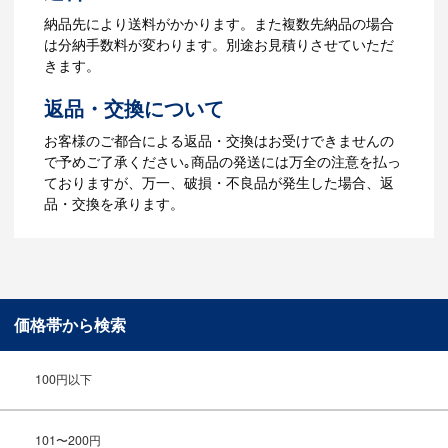
【名入れをする場合】データのご入稿後
納品先により送料がかかります。また複数先納品の場合
３週間程度で納品となります。
は分納手数料が変わります。別途お見積りさせていただ
【名入れなしの場合】在庫がある場合、3
きます。
～5営業日程度で納品となります。
返品・交換について
ご利用ガイドをもっとみる
お客様のご都合による返品・交換はお受けできませんの
で予めご了承ください｡商品の発送には万全の注意を払っ
ておりますが、万一、破損・不良品が発生した場合、返
品・交換を承ります。
価格帯から検索
100円以下
101〜200円