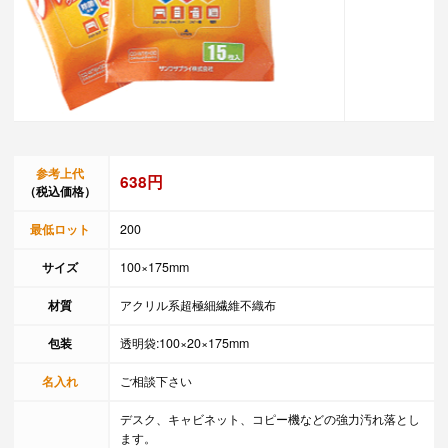
参考上代
638円
（税込価格）
最低ロット
200
サイズ
100×175mm
材質
アクリル系超極細繊維不織布
包装
透明袋:100×20×175mm
名入れ
ご相談下さい
デスク、キャビネット、コピー機などの強力汚れ落とし
ます。