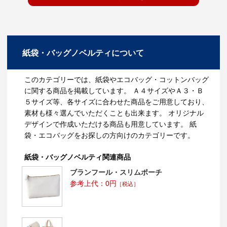
等の動きが出てきました。
1990年代に布製のエコバッグが日本に入って切った目、
大手のスーパー等がエコバッグを販売開始しました。
また、温室効果ガスの影響による地球温暖化問題もあ
り、レジ袋からエコバッグの利用へと世の中が動き始め
ていったようです。
紙袋・バッグノベルティについて
エコバッグの普及
このカテゴリーでは、紙袋やエコバッグ・コットンバッグ
環境省が平成19年に行った調査によれば、消費者の約6
に関する商品を掲載しています。 Ａ４サイズやＡ３・Ｂ
割がエコバッグを所有しているという結果となったよう
５サイズ等、各サイズに合わせた商品をご用意しており、
です。
素材も様々選んでいただくことも出来ます。 オリジナル
その後も普及率が高まり、現在では多くの方が使用され
デザインで作成いただける商品も用意しています。 紙
ています。
袋・エコバッグをお探しの方向けのカテゴリーです。
また、男性に比べ女性の普及率が高く、民間のアンケー
ト（平成20年）では、8割以上の方が所有しているよう
です。
紙袋・バッグノベルティ関連商品
ブランフール・スリムポーチ
企業ノベルティとしても活躍
参考上代：0円
［税込］
世の中のエコバッグへの意識が高まる中、各企業が展示
会やイベント等のノベルティとして作成するケースも多
くなってきました。
エコバッグに企業名を名入れすることで、企業名の認知