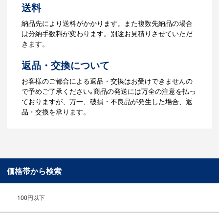
4.納品
送料
【名入れをする場合】データのご入稿後
納品先により送料がかかります。また複数先納品の場合
３週間程度で納品となります。
は分納手数料が変わります。別途お見積りさせていただ
【名入れなしの場合】在庫がある場合、3
きます。
～5営業日程度で納品となります。
返品・交換について
ご利用ガイドをもっとみる
お客様のご都合による返品・交換はお受けできませんの
で予めご了承ください｡商品の発送には万全の注意を払っ
ておりますが、万一、破損・不良品が発生した場合、返
品・交換を承ります。
価格帯から検索
100円以下