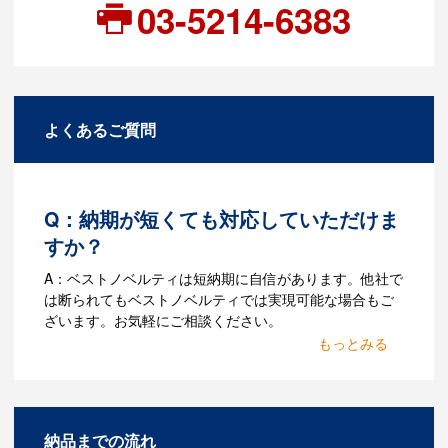
03-5214-6383
よくあるご質問
Q：納期が短くても対応していただけま
すか？
A：ベストノベルティは短納期に自信があります。他社で
は断られてもベストノベルティでは実現可能な場合もご
ざいます。お気軽にご相談ください。
Q：名入れするには何が必要
になりますか？
A：名入れのためのデータを作成する必要
納品までの流れ
があります。Adobe illustratorのaiファイ