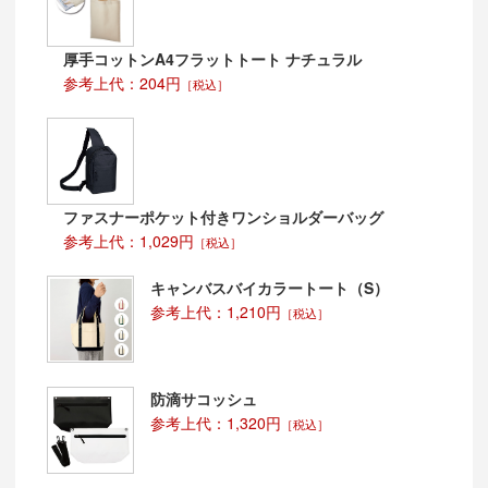
や広告にもつながり、広告効果が見込めます。
また、CSR活動（Corporate Social Responsibility＝社
会的責任）の一貫としてもエコバッグをノベルティとし
厚手コットンA4フラットトート ナチュラル
て取り入れる企業も多く、エコバッグの普及率は更に高
参考上代：204円
くなっています。
［税込］
ファスナーポケット付きワンショルダーバッグ
参考上代：1,029円
［税込］
キャンバスバイカラートート（S）
参考上代：1,210円
［税込］
防滴サコッシュ
参考上代：1,320円
［税込］