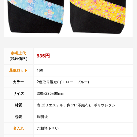
参考上代
935円
（税込価格）
最低ロット
160
カラー
2色取り混ぜ(イエロー・ブルー)
サイズ
200×235×60mm
材質
表:ポリエステル、内:PP(不織布)、ポリウレタン
包装
透明袋
名入れ
ご相談下さい