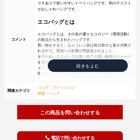
マチありで使いやすいトートバッグです。和のテイスト
がおしゃれバッグです。
エコバッグとは
エコバッグとは、その名の通りエコロジー（環境活動）
コメント
の観点から生まれたバッグです。
買い物をすると、もらうレジ袋は毎日膨大な量が消費さ
れる中で、環境への影響が問題視されました。
そのため、エコバッグは使い捨ての買い物袋のイメージ
を変え、マイバッグとして自分専用の買い物袋というイ
メージをつくりだしました。
現在では、デザイン性の良いエコバッグが多く、ファッ
ションの一部としても使われるようになっているようで
す。
バッグ・ファッション
関連カテゴリ
紙袋・バッグ
エコバッグの歴史
半世紀以上前までは、買い物カゴを持参して買い物に行
この商品を問い合わせする
くというスタイルが一般的でしたが、高度経済成長が進
む中で、丈夫で安いレジ袋が誕生し、普及していきまし
た。
しかし、オイルショックを機に、石油資源を見直す消費
者活動や、ゴミ問題などがきっかけで、レジ袋の再利用
電話で問い合わせする