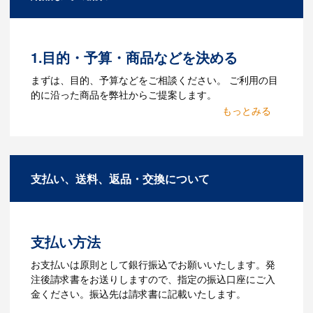
ルをお持ちであれればそのまま入稿でき
る場合がございます。どのようなデータ
をお持ちなのかご連絡ください。
1.目的・予算・商品などを決める
Q：ウェブサイトに掲載され
まずは、目的、予算などをご相談ください。 ご利用の目
ていないオリジナルのノベル
的に沿った商品を弊社からご提案します。
ティを製作したいのですが可
2.仕様の決定・お見積
能ですか？
商品の色や名入れの色数・包装形態など
A：多数の協力会社があり、数多くの実績
詳細を決めます。仕様が決まった段階で
もございます。ご希望内容に合ったカス
支払い、送料、返品・交換について
お見積を弊社からお出しします。
タマイズが可能です。お気軽にご相談く
ださい。
3.発注・データ入稿
よくあるご質問をもっとみる
お見積書を元に、製作が決定しました
支払い方法
ら、ご注文書をお送りします。
【名入れをする場合】名入れに必要なデ
お支払いは原則として銀行振込でお願いいたします。発
ータをご入稿頂き、名入れイメージをデ
注後請求書をお送りしますので、指定の振込口座にご入
ータでご確認いただきます。
金ください。振込先は請求書に記載いたします。