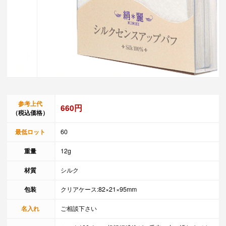
参考上代
660円
（税込価格）
最低ロット
60
重量
12g
材質
シルク
包装
クリアケース:82×21×95mm
名入れ
ご相談下さい