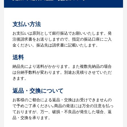
ださい。
3.発注・データ入稿
よくあるご質問をもっとみる
お見積書を元に、製作が決定しました
支払い方法
ら、ご注文書をお送りします。
【名入れをする場合】名入れに必要なデ
お支払いは原則として銀行振込でお願いいたします。発
ータをご入稿頂き、名入れイメージをデ
注後請求書をお送りしますので、指定の振込口座にご入
ータでご確認いただきます。
金ください。振込先は請求書に記載いたします。
4.納品
送料
【名入れをする場合】データのご入稿後
納品先により送料がかかります。また複数先納品の場合
３週間程度で納品となります。
は分納手数料が変わります。別途お見積りさせていただ
【名入れなしの場合】在庫がある場合、3
きます。
～5営業日程度で納品となります。
返品・交換について
ご利用ガイドをもっとみる
お客様のご都合による返品・交換はお受けできませんの
で予めご了承ください｡商品の発送には万全の注意を払っ
ておりますが、万一、破損・不良品が発生した場合、返
品・交換を承ります。