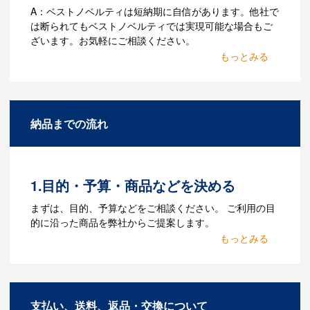
A：ベストノベルティは短納期に自信があります。他社で
は断られてもベストノベルティでは実現可能な場合もご
ざいます。お気軽にご相談ください。
Q：名入れするには何が必要
になりますか？
A：名入れのためのデータを作成する必要
納品までの流れ
があります。Adobe illustratorのaiファイ
ルをお持ちであれればそのまま入稿でき
る場合がございます。どのようなデータ
をお持ちなのかご連絡ください。
1.目的・予算・商品などを決める
Q：ウェブサイトに掲載され
まずは、目的、予算などをご相談ください。 ご利用の目
ていないオリジナルのノベル
的に沿った商品を弊社からご提案します。
ティを製作したいのですが可
2.仕様の決定・お見積
能ですか？
商品の色や名入れの色数・包装形態など
A：多数の協力会社があり、数多くの実績
詳細を決めます。仕様が決まった段階で
もございます。ご希望内容に合ったカス
支払い、送料、返品・交換について
お見積を弊社からお出しします。
タマイズが可能です。お気軽にご相談く