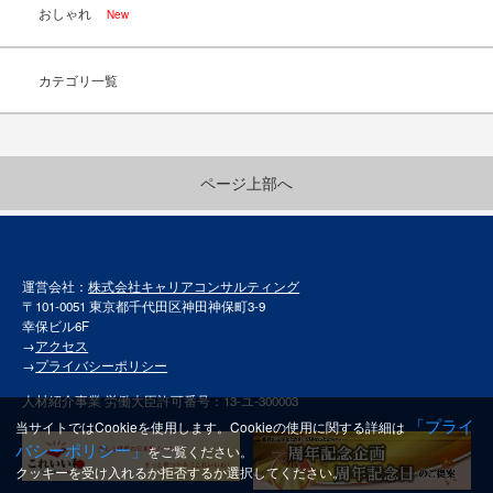
おしゃれ
New
カテゴリ一覧
ページ上部へ
運営会社：
株式会社キャリアコンサルティング
〒101-0051 東京都千代田区神田神保町3-9
幸保ビル6F
→
アクセス
→
プライバシーポリシー
人材紹介事業 労働大臣許可番号：13-ユ-300003
「プライ
当サイトではCookieを使用します。Cookieの使用に関する詳細は
バシーポリシー」
をご覧ください。
クッキーを受け入れるか拒否するか選択してください。