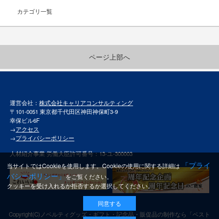
カテゴリ一覧
ページ上部へ
運営会社：
株式会社キャリアコンサルティング
〒101-0051 東京都千代田区神田神保町3-9
幸保ビル6F
→
アクセス
→
プライバシーポリシー
人材紹介事業 労働大臣許可番号：13-ユ-300003
「プライ
当サイトではCookieを使用します。Cookieの使用に関する詳細は
バシーポリシー」
をご覧ください。
クッキーを受け入れるか拒否するか選択してください。
同意する
Copyright(C)
ノベルティグッズ・ギフト・記念品・販促品の制作なら「ベスト