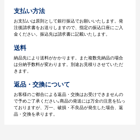
よくあるご質問をもっとみる
お見積書を元に、製作が決定しました
支払い方法
ら、ご注文書をお送りします。
【名入れをする場合】名入れに必要なデ
お支払いは原則として銀行振込でお願いいたします。発
ータをご入稿頂き、名入れイメージをデ
注後請求書をお送りしますので、指定の振込口座にご入
ータでご確認いただきます。
金ください。振込先は請求書に記載いたします。
4.納品
送料
【名入れをする場合】データのご入稿後
納品先により送料がかかります。また複数先納品の場合
３週間程度で納品となります。
は分納手数料が変わります。別途お見積りさせていただ
【名入れなしの場合】在庫がある場合、3
きます。
～5営業日程度で納品となります。
返品・交換について
ご利用ガイドをもっとみる
お客様のご都合による返品・交換はお受けできませんの
で予めご了承ください｡商品の発送には万全の注意を払っ
ておりますが、万一、破損・不良品が発生した場合、返
品・交換を承ります。