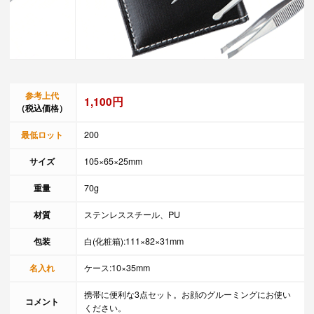
参考上代
1,100円
（税込価格）
最低ロット
200
サイズ
105×65×25mm
重量
70g
材質
ステンレススチール、PU
包装
白(化粧箱):111×82×31mm
名入れ
ケース:10×35mm
携帯に便利な3点セット。お顔のグルーミングにお使い
コメント
ください。