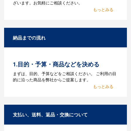
ざいます。お気軽にご相談ください。
Q：名入れするには何が必要
になりますか？
A：名入れのためのデータを作成する必要
納品までの流れ
があります。Adobe illustratorのaiファイ
ルをお持ちであれればそのまま入稿でき
る場合がございます。どのようなデータ
をお持ちなのかご連絡ください。
1.目的・予算・商品などを決める
Q：ウェブサイトに掲載され
まずは、目的、予算などをご相談ください。 ご利用の目
ていないオリジナルのノベル
的に沿った商品を弊社からご提案します。
ティを製作したいのですが可
2.仕様の決定・お見積
能ですか？
商品の色や名入れの色数・包装形態など
A：多数の協力会社があり、数多くの実績
詳細を決めます。仕様が決まった段階で
もございます。ご希望内容に合ったカス
支払い、送料、返品・交換について
お見積を弊社からお出しします。
タマイズが可能です。お気軽にご相談く
ださい。
3.発注・データ入稿