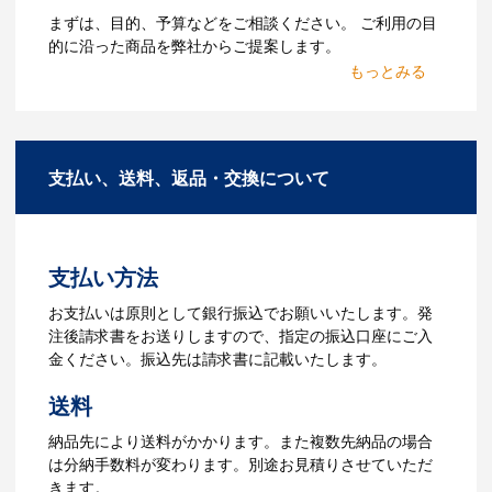
Q：ウェブサイトに掲載され
まずは、目的、予算などをご相談ください。 ご利用の目
ていないオリジナルのノベル
的に沿った商品を弊社からご提案します。
ティを製作したいのですが可
2.仕様の決定・お見積
能ですか？
商品の色や名入れの色数・包装形態など
A：多数の協力会社があり、数多くの実績
詳細を決めます。仕様が決まった段階で
もございます。ご希望内容に合ったカス
支払い、送料、返品・交換について
お見積を弊社からお出しします。
タマイズが可能です。お気軽にご相談く
ださい。
3.発注・データ入稿
よくあるご質問をもっとみる
お見積書を元に、製作が決定しました
支払い方法
ら、ご注文書をお送りします。
【名入れをする場合】名入れに必要なデ
お支払いは原則として銀行振込でお願いいたします。発
ータをご入稿頂き、名入れイメージをデ
注後請求書をお送りしますので、指定の振込口座にご入
ータでご確認いただきます。
金ください。振込先は請求書に記載いたします。
4.納品
送料
【名入れをする場合】データのご入稿後
納品先により送料がかかります。また複数先納品の場合
３週間程度で納品となります。
は分納手数料が変わります。別途お見積りさせていただ
【名入れなしの場合】在庫がある場合、3
きます。