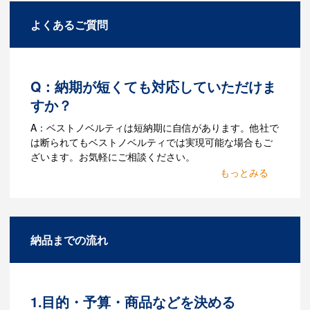
よくあるご質問
Q：納期が短くても対応していただけま
すか？
A：ベストノベルティは短納期に自信があります。他社で
は断られてもベストノベルティでは実現可能な場合もご
ざいます。お気軽にご相談ください。
Q：名入れするには何が必要
になりますか？
A：名入れのためのデータを作成する必要
納品までの流れ
があります。Adobe illustratorのaiファイ
ルをお持ちであれればそのまま入稿でき
る場合がございます。どのようなデータ
をお持ちなのかご連絡ください。
1.目的・予算・商品などを決める