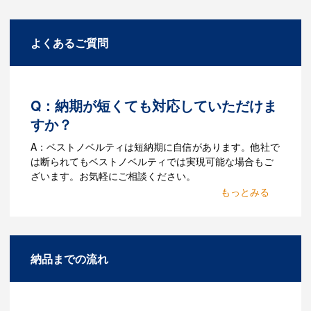
よくあるご質問
Q：納期が短くても対応していただけま
すか？
A：ベストノベルティは短納期に自信があります。他社で
は断られてもベストノベルティでは実現可能な場合もご
ざいます。お気軽にご相談ください。
Q：名入れするには何が必要
になりますか？
A：名入れのためのデータを作成する必要
納品までの流れ
があります。Adobe illustratorのaiファイ
ルをお持ちであれればそのまま入稿でき
る場合がございます。どのようなデータ
をお持ちなのかご連絡ください。