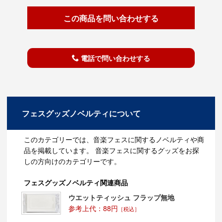
・出展者がお揃いのアピアランスの場合、ブースに来場したときに抵
・スーツスタイルよりも涼しくノージャケットで動きやすい。
この商品を問い合わせする
ご利用シーン
・企業様の展示会ブースでの出展者様用のユニフォームとして採用実
電話で問い合わせする
・オフィスカジュアルの企業様ユニフォームとし
・ショップでオリジナルグッズとして販売
・量販店などで販売促進の際のユニフォームとして
・ボランティア活動・地域貢献活動の際のユニフォームとして
・グッズ販売会でのオリジナルグッズとして物販で販売
フェスグッズノベルティについて
・フェスなどでのオリジナルアーティストグッズとして物販で販売
このカテゴリーでは、音楽フェスに関するノベルティや商
ご検討の際にサンプルご希望のお客様は、お申し付けください。
品を掲載しています。 音楽フェスに関するグッズをお探
しの方向けのカテゴリーです。
名入れ・デザインにお困りのお客様
フェスグッズノベルティ関連商品
商品と購入と一緒に名入れ・デザインお困りのお客様は、オプション(
ウエットティッシュ フラップ無地
ご提案をさせていただきます。
参考上代：88円
［税込］
納期