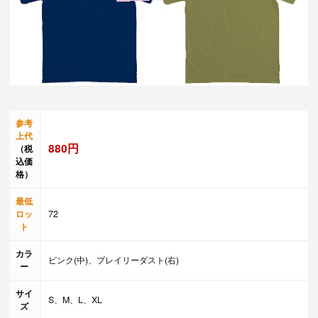
参考
上代
880円
（税
込価
格）
最低
ロッ
72
ト
カラ
ピンク(中)、プレイリーダスト(右)
ー
サイ
S、M、L、XL
ズ