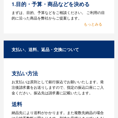
1.目的・予算・商品などを決める
Q：ウェブサイトに掲載され
まずは、目的、予算などをご相談ください。 ご利用の目
ていないオリジナルのノベル
的に沿った商品を弊社からご提案します。
ティを製作したいのですが可
2.仕様の決定・お見積
能ですか？
商品の色や名入れの色数・包装形態など
A：多数の協力会社があり、数多くの実績
詳細を決めます。仕様が決まった段階で
もございます。ご希望内容に合ったカス
支払い、送料、返品・交換について
お見積を弊社からお出しします。
タマイズが可能です。お気軽にご相談く
ださい。
3.発注・データ入稿
よくあるご質問をもっとみる
お見積書を元に、製作が決定しました
支払い方法
ら、ご注文書をお送りします。
【名入れをする場合】名入れに必要なデ
お支払いは原則として銀行振込でお願いいたします。発
ータをご入稿頂き、名入れイメージをデ
注後請求書をお送りしますので、指定の振込口座にご入
ータでご確認いただきます。
金ください。振込先は請求書に記載いたします。
4.納品
送料
【名入れをする場合】データのご入稿後
納品先により送料がかかります。また複数先納品の場合
３週間程度で納品となります。