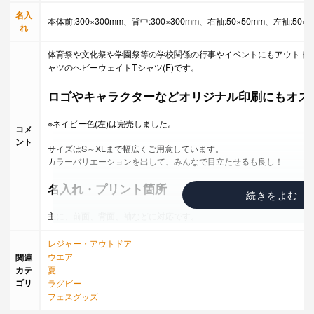
名入
本体前:300×300mm、背中:300×300mm、右袖:50×50mm、左袖:50×5
れ
体育祭や文化祭や学園祭等の学校関係の行事やイベントにもアウトド
ャツのヘビーウェイトTシャツ(F)です。
ロゴやキャラクターなどオリジナル印刷にもオス
※ネイビー色(左)は完売しました。
コメ
ント
サイズはS～XLまで幅広くご用意しています。
カラーバリエーションを出して、みんなで目立たせるも良し！
名入れ・プリント箇所
主に、前面、背面、袖などに対応です。
加工方法は、様々
シルクプリント、刺繍、デジタル転写、インクジェット印刷など
レジャー・アウトドア
※詳しくは、営業担当までご確認ください。
ウエア
関連
カテ
夏
採用頂いたお客様からのお声
ゴリ
ラグビー
フェスグッズ
・企業様の展示会でお揃いのユニフォームにすると、社員の一体感が