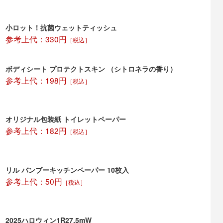
望の場合は、オリジナルシールを貼るもしくは、熨斗紙を巻く、オリジナル包装
などの対応が可能です。パッケージをオリジナルにする場合は、大量ご注文の際
合がございますのでまずはお問合せください。
小ロット！抗菌ウェットティッシュ
40個ですが、それ以下でもご依頼を承っております。
参考上代：330円
［税込］
れ手数料がかかる場合があります。
ボディシート プロテクトスキン （シトロネラの香り）
参考上代：198円
［税込］
オリジナル包装紙 トイレットペーパー
参考上代：182円
［税込］
リル バンブーキッチンペーパー 10枚入
参考上代：50円
［税込］
2025ハロウィン1R27.5mW