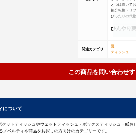
とつは置いて
気分転換・リ
ぴったりの代
ひんやり
１、 ミニサイ
２、 ベタつき
夏
関連カテゴリ
３、 アルミ蒸
ティッシュ
主にひんやり
店舗でお客様
この商品を問い合わせす
使う場所や時
おすすめのご
イベント、展
保存方法
ィについて
・ご使用後は
・日の当たる
・乳幼児の手
ポケットティッシュやウェットティッシュ・ボックスティッシュ・紙お
・お肌に異常
・ひんやり爽
するノベルティや商品をお探しの方向けのカテゴリーです。