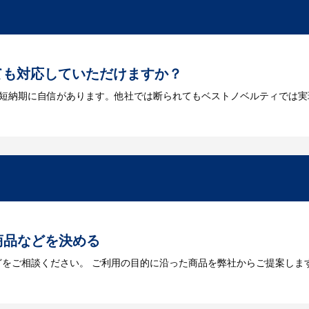
ても対応していただけますか？
は短納期に自信があります。他社では断られてもベストノベルティでは実
には何が必要になりますか？
を作成する必要があります。Adobe illustratorのaiファイルを
をお持ちなのかご連絡ください。
トに掲載されていないオリジナルのノベルティを製
あり、数多くの実績もございます。ご希望内容に合ったカスタマイズが可
商品などを決める
どをご相談ください。 ご利用の目的に沿った商品を弊社からご提案しま
お見積