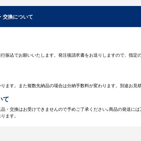
数・包装形態など詳細を決めます。仕様が決まった段階でお見積を弊社
入稿
・交換について
が決定しましたら、ご注文書をお送りします。
名入れに必要なデータをご入稿頂き、名入れイメージをデータでご確認
銀行振込でお願いいたします。発注後請求書をお送りしますので、指定
データのご入稿後３週間程度で納品となります。
庫がある場合、3～5営業日程度で納品となります。
かります。また複数先納品の場合は分納手数料が変わります。別途お見
いて
返品・交換はお受けできませんので予めご了承ください｡商品の発送には
承ります。