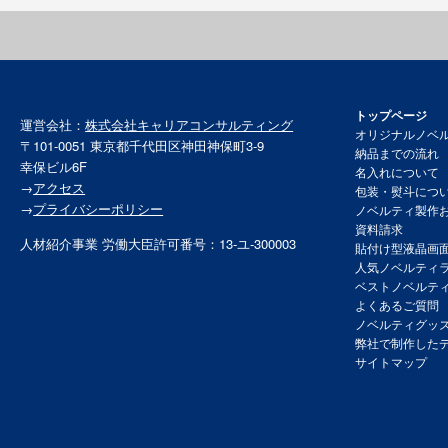
トップページ
運営会社：
株式会社キャリアコンサルティング
オリジナルノベ
〒101-0051 東京都千代田区神田神保町3-9
納品までの流れ
幸保ビル6F
名入れについて
→
アクセス
包装・熨斗につ
→
プライバシーポリシー
ノベルティ製作
資料請求
人材紹介事業 労働大臣許可番号：13-ユ-300003
貼付け型液晶画
人気ノベルティ
ベストノベルテ
よくあるご質問
ノベルティグッ
弊社で制作した
サイトマップ