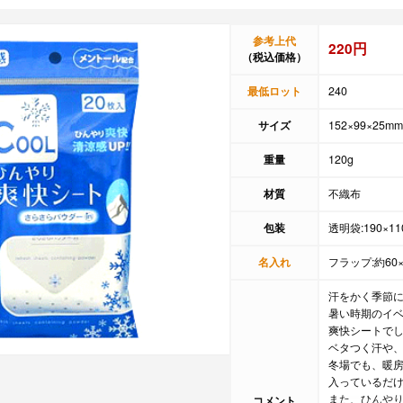
参考上代
220円
（税込価格）
最低ロット
240
サイズ
152×99×25mm
重量
120g
材質
不織布
包装
透明袋:190×11
名入れ
フラップ:約60×
汗をかく季節
暑い時期のイ
爽快シートで
ベタつく汗や
冬場でも、暖
入っているだ
また、ひんや
コメント