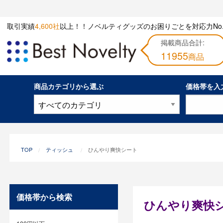
取引実績
4,600社
以上！！ノベルティグッズのお困りごとを対応力No.
掲載商品合計:
11955
商品
商品カテゴリから選ぶ
価格帯を入
TOP
ティッシュ
ひんやり爽快シート
価格帯から検索
ひんやり爽快