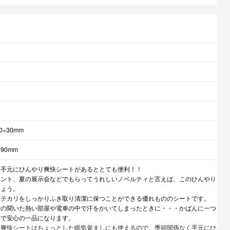
0×30mm
90mm
に手元にひんやり爽快シートがあるととても便利！！
ベント、夏の展示会などでもらってうれしいノベルティと言えば、このひんやり
しょう。
、テカリをしっかりふき取り清潔に保つことができる優れもののシートです。
房の聞いた熱い部屋や電車の中で汗をかいてしまったときに・・・かばんに一つ
けで安心の一品になります。
り爽快シートはちょっとした眠気覚ましにも使えるので、季節関係なく手元にひ