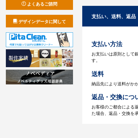
商品の色や名入れの色
よくあるご諮問
3.発注・データ
支払い、送料、返品
デザインデータに関して
お見積書を元に、製作
【名入れをする場合】
支払い方法
4.納品
お支払いは原則として
【名入れをする場合】
す。
【名入れなしの場合】在
送料
納品先により送料がか
返品・交換につ
お客様のご都合による
た場合、返品・交換を