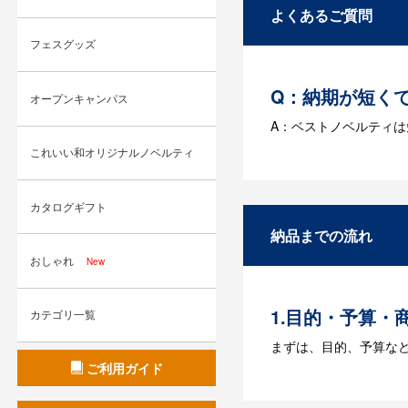
よくあるご質問
フェスグッズ
Q：納期が短く
オープンキャンパス
A：ベストノベルティ
これいい和オリジナルノベルティ
Q：名入れする
A：名入れのためのデータ
カタログギフト
す。どのようなデータ
納品までの流れ
Q：ウェブサイ
おしゃれ
New
A：多数の協力会社が
1.目的・予算・
カテゴリ一覧
まずは、目的、予算な
ご利用ガイド
2.仕様の決定・