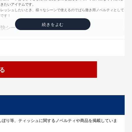
おきたいアイテムです。
フレッシュしたいとき、様々なシーンで使えるのでばら撒き用ノベルティとして
物です！
爽快シートのいいところ
ズだから携帯に便利なところ
、テカリを取り除くパウダーイン仕様なのですっきり清潔に保てるところ
着シートを外装に使っているため、シートが乾燥・変質しないところ
爽快シートは、飲食店・ゴルフ場・カラオケ店・パチンコ店などの多くの業種の
のサービスとしてご利用されています。
る
期を選ばないので様々な場所やシーンでお配りすることが可能です。
利用シーンとしては・・・
示会での配布用・お店や会社の記念品として・抽選会の景品・街頭配布用
必ずふたを閉めてください。シートが乾燥してしまう恐れがあります。
場所にはおかないでください
が届く場所にはおかないでください
しぼり等、ティッシュに関するノベルティや商品を掲載していま
が発生した場合、直ちに使用を中止してください
快シートは水に溶けませんので、トイレ等に流さないでください