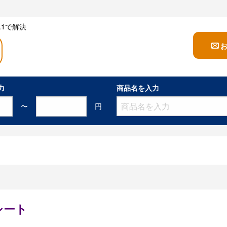
1で解決
力
商品名を入力
〜
円
シート