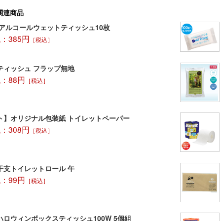
名入れをご希
関連商品
紙を作成する
は、可能な場
 アルコールウェットティッシュ10枚
最低ロットは2
：385円
［税込］
※別途ロット割
ティッシュ フラップ無地
：88円
［税込］
ト】オリジナル包装紙 トイレットペーパー
：308円
［税込］
干支トイレットロール 午
：99円
［税込］
ハロウィンボックスティッシュ100W 5個組