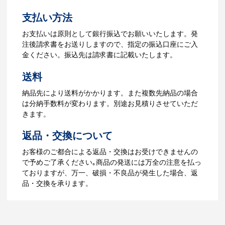
よくあるご質問をもっとみる
お見積書を元に、製作が決定しました
支払い方法
ら、ご注文書をお送りします。
【名入れをする場合】名入れに必要なデ
お支払いは原則として銀行振込でお願いいたします。発
ータをご入稿頂き、名入れイメージをデ
注後請求書をお送りしますので、指定の振込口座にご入
ータでご確認いただきます。
金ください。振込先は請求書に記載いたします。
4.納品
送料
【名入れをする場合】データのご入稿後
納品先により送料がかかります。また複数先納品の場合
３週間程度で納品となります。
は分納手数料が変わります。別途お見積りさせていただ
【名入れなしの場合】在庫がある場合、3
きます。
～5営業日程度で納品となります。
返品・交換について
ご利用ガイドをもっとみる
お客様のご都合による返品・交換はお受けできませんの
で予めご了承ください｡商品の発送には万全の注意を払っ
ておりますが、万一、破損・不良品が発生した場合、返
品・交換を承ります。