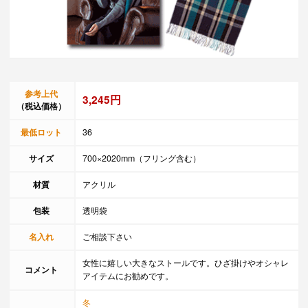
参考上代
3,245円
（税込価格）
最低ロット
36
サイズ
700×2020mm（フリング含む）
材質
アクリル
包装
透明袋
名入れ
ご相談下さい
女性に嬉しい大きなストールです。ひざ掛けやオシャレ
コメント
アイテムにお勧めです。
冬