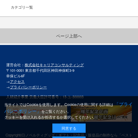
カテゴリ一覧
ページ上部へ
運営会社：
株式会社キャリアコンサルティング
〒101-0051 東京都千代田区神田神保町3-9
幸保ビル6F
→
アクセス
→
プライバシーポリシー
人材紹介事業 労働大臣許可番号：13-ユ-300003
「プライ
当サイトではCookieを使用します。Cookieの使用に関する詳細は
バシーポリシー」
をご覧ください。
クッキーを受け入れるか拒否するか選択してください。
同意する
Copyright(C)
ノベルティグッズ・ギフト・記念品・販促品の制作なら「ベスト