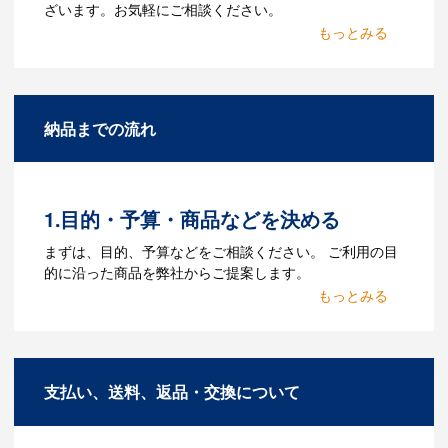
ざいます。お気軽にご相談ください。
Q：名入れするには何が必要
になりますか？
A：名入れのためのデータを作成する必要
納品までの流れ
があります。Adobe illustratorのaiファイ
ルをお持ちであれればそのまま入稿でき
る場合がございます。どのようなデータ
をお持ちなのかご連絡ください。
1.目的・予算・商品などを決める
Q：ウェブサイトに掲載され
まずは、目的、予算などをご相談ください。 ご利用の目
ていないオリジナルのノベル
的に沿った商品を弊社からご提案します。
ティを製作したいのですが可
2.仕様の決定・お見積
能ですか？
商品の色や名入れの色数・包装形態など
A：多数の協力会社があり、数多くの実績
詳細を決めます。仕様が決まった段階で
もございます。ご希望内容に合ったカス
支払い、送料、返品・交換について
お見積を弊社からお出しします。
タマイズが可能です。お気軽にご相談く
ださい。
3.発注・データ入稿