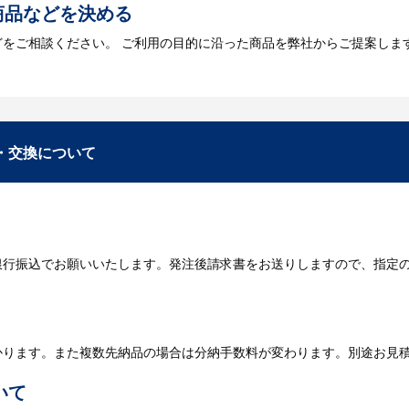
商品などを決める
どをご相談ください。 ご利用の目的に沿った商品を弊社からご提案しま
お見積
数・包装形態など詳細を決めます。仕様が決まった段階でお見積を弊社
入稿
・交換について
が決定しましたら、ご注文書をお送りします。
名入れに必要なデータをご入稿頂き、名入れイメージをデータでご確認
銀行振込でお願いいたします。発注後請求書をお送りしますので、指定
データのご入稿後３週間程度で納品となります。
庫がある場合、3～5営業日程度で納品となります。
かります。また複数先納品の場合は分納手数料が変わります。別途お見
いて