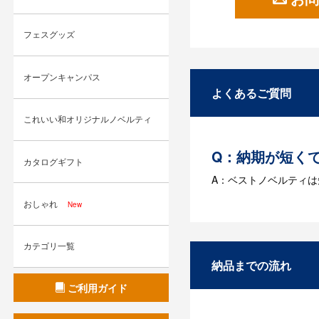
フェスグッズ
オープンキャンパス
よくあるご質問
これいい和オリジナルノベルティ
Q：納期が短く
カタログギフト
A：ベストノベルティ
おしゃれ
New
Q：名入れする
A：名入れのためのデータ
カテゴリ一覧
す。どのようなデータ
納品までの流れ
Q：ウェブサイ
ご利用ガイド
A：多数の協力会社が