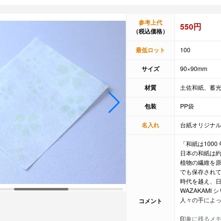
参考上代
550円
（税込価格）
最低ロット
100
サイズ
90×90mm
材質
土佐和紙、蓄
包装
PP袋
名入れ
台紙オリジナ
「和紙は1000 
日本の和紙は約
植物の繊維を原
でも保存され
時代を越え、
WAZAKAMI 
人々の手によ
コメント
印象に残るメ