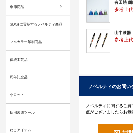
有田焼 麟
季節商品
参考上代：
SDGsに貢献するノベルティ商品
山中漆器
参考上代：
フルカラー印刷商品
伝統工芸品
周年記念品
ノベルティのお問い
小ロット
ノベルティに関するご質
点がございましたらお気
採用装飾ツール
ねこアイテム
お問