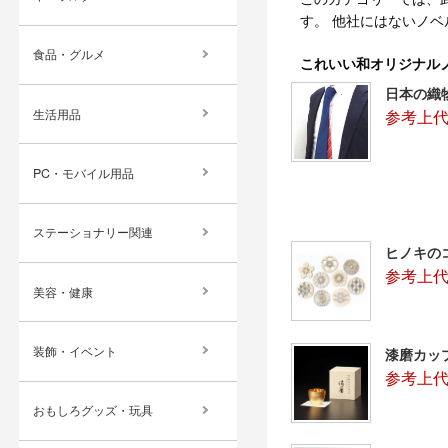
す。 他社にはないノ
食品・グルメ
これいい和オリジナル
日本の織
生活用品
参考上代：
PC・モバイル用品
ステーショナリー関連
ヒノキの
参考上代
美容・健康
装飾・イベント
漆磨カップ
参考上代：
おもしろグッズ・玩具