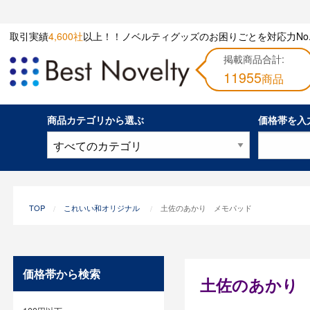
取引実績
4,600社
以上！！ノベルティグッズのお困りごとを対応力No.
掲載商品合計:
11955
商品
商品カテゴリから選ぶ
価格帯を入
TOP
これいい和オリジナル
土佐のあかり メモパッド
価格帯から検索
土佐のあかり