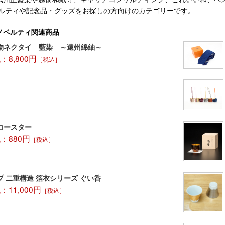
ベルティや記念品・グッズをお探しの方向けのカテゴリーです。
ノベルティ関連商品
物ネクタイ 藍染 ～遠州綿紬～
8,800円
［税込］
コースター
：880円
［税込］
 二重構造 箔衣シリーズ ぐい呑
11,000円
［税込］