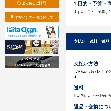
1.目的・予算・
よくあるご諮問
まずは、目的、予算な
デザインデータに関して
2.仕様の決定・
商品の色や名入れの色
3.発注・データ
支払い、送料、返品
お見積書を元に、製作
【名入れをする場合】
支払い方法
4.納品
お支払いは原則として
【名入れをする場合】
す。
【名入れなしの場合】在
送料
納品先により送料がか
返品・交換につ