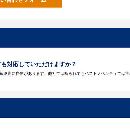
ても対応していただけますか？
は短納期に自信があります。他社では断られてもベストノベルティでは実
には何が必要になりますか？
を作成する必要があります。Adobe illustratorのaiファイルを
をお持ちなのかご連絡ください。
トに掲載されていないオリジナルのノベルティを製
あり、数多くの実績もございます。ご希望内容に合ったカスタマイズが可