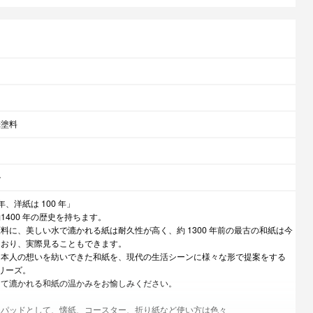
光塗料
ル
年、洋紙は 100 年」
1400 年の歴史を持ちます。
料に、美しい水で漉かれる紙は耐久性が高く、約 1300 年前の最古の和紙は今
ており、実際見ることもできます。
日本人の想いを紡いできた和紙を、現代の生活シーンに様々な形で提案をする
シリーズ。
って漉かれる和紙の温かみをお愉しみください。
モパッドとして、懐紙、コースター、折り紙など使い方は色々