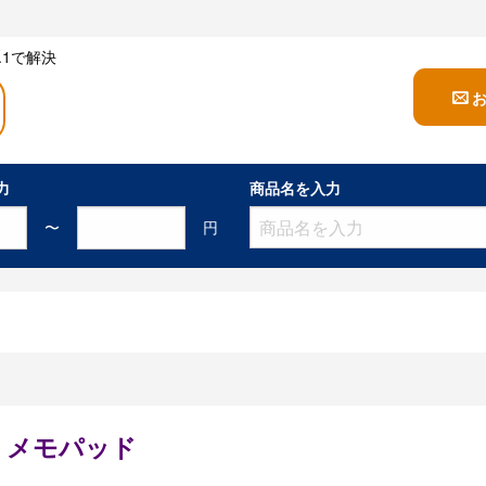
1で解決
力
商品名を入力
〜
円
 メモパッド