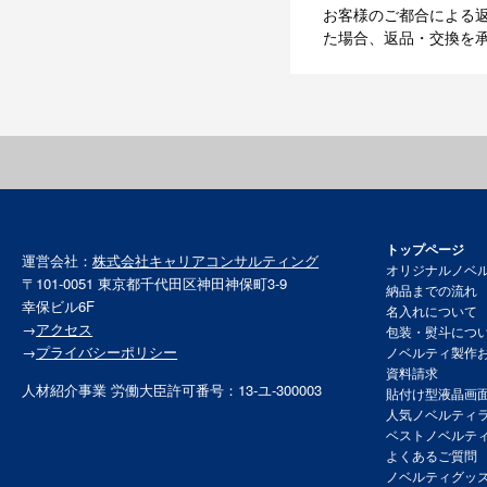
お客様のご都合による
た場合、返品・交換を
トップページ
運営会社：
株式会社キャリアコンサルティング
オリジナルノベ
〒101-0051 東京都千代田区神田神保町3-9
納品までの流れ
幸保ビル6F
名入れについて
→
アクセス
包装・熨斗につ
→
プライバシーポリシー
ノベルティ製作
資料請求
人材紹介事業 労働大臣許可番号：13-ユ-300003
貼付け型液晶画
人気ノベルティ
ベストノベルテ
よくあるご質問
ノベルティグッ