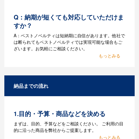
Q：納期が短くても対応していただけま
すか？
A：ベストノベルティは短納期に自信があります。他社で
は断られてもベストノベルティでは実現可能な場合もご
ざいます。お気軽にご相談ください。
Q：名入れするには何が必要
になりますか？
A：名入れのためのデータを作成する必要
納品までの流れ
があります。Adobe illustratorのaiファイ
ルをお持ちであれればそのまま入稿でき
る場合がございます。どのようなデータ
をお持ちなのかご連絡ください。
1.目的・予算・商品などを決める
Q：ウェブサイトに掲載され
まずは、目的、予算などをご相談ください。 ご利用の目
ていないオリジナルのノベル
的に沿った商品を弊社からご提案します。
ティを製作したいのですが可