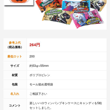
参考上代
264円
（税込価格）
最低ロット
200
サイズ
約53φ×55mm
材質
ポリプロピレン
包装
モール留め透明袋
名入れ
ご相談下さい
楽しいハロウィンパンプキンケースにキャンディを5粒
コメント
セットしました。