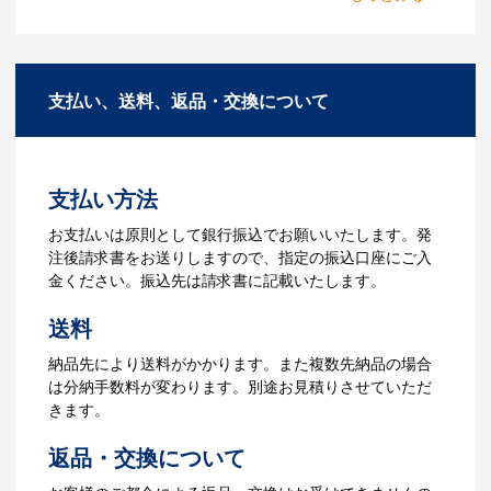
2.仕様の決定・お見積
能ですか？
商品の色や名入れの色数・包装形態など
A：多数の協力会社があり、数多くの実績
詳細を決めます。仕様が決まった段階で
もございます。ご希望内容に合ったカス
支払い、送料、返品・交換について
お見積を弊社からお出しします。
タマイズが可能です。お気軽にご相談く
ださい。
3.発注・データ入稿
よくあるご質問をもっとみる
お見積書を元に、製作が決定しました
支払い方法
ら、ご注文書をお送りします。
【名入れをする場合】名入れに必要なデ
お支払いは原則として銀行振込でお願いいたします。発
ータをご入稿頂き、名入れイメージをデ
注後請求書をお送りしますので、指定の振込口座にご入
ータでご確認いただきます。
金ください。振込先は請求書に記載いたします。
4.納品
送料
【名入れをする場合】データのご入稿後
納品先により送料がかかります。また複数先納品の場合
３週間程度で納品となります。
は分納手数料が変わります。別途お見積りさせていただ
【名入れなしの場合】在庫がある場合、3
きます。
～5営業日程度で納品となります。
返品・交換について
ご利用ガイドをもっとみる