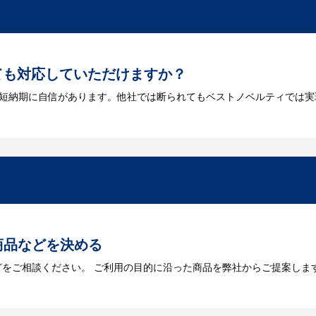
ても対応していただけますか？
は短納期に自信があります。他社では断られてもベストノベルティでは実
には何が必要になりますか？
を作成する必要があります。Adobe illustratorのaiファイルを
をお持ちなのかご連絡ください。
トに掲載されていないオリジナルのノベルティを製
あり、数多くの実績もございます。ご希望内容に合ったカスタマイズが可
商品などを決める
どをご相談ください。 ご利用の目的に沿った商品を弊社からご提案しま
お見積