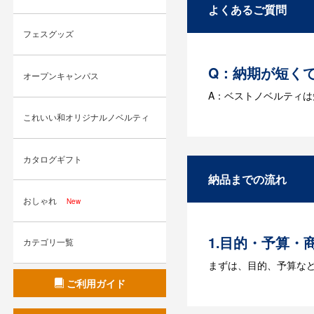
よくあるご質問
フェスグッズ
Q：納期が短く
オープンキャンパス
A：ベストノベルティ
これいい和オリジナルノベルティ
Q：名入れする
A：名入れのためのデータ
カタログギフト
す。どのようなデータ
納品までの流れ
Q：ウェブサイ
おしゃれ
New
A：多数の協力会社が
1.目的・予算・
カテゴリ一覧
まずは、目的、予算な
ご利用ガイド
2.仕様の決定・