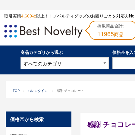
取引実績
4,600社
以上！！ノベルティグッズのお困りごとを対応力No.
掲載商品合計:
11965
商品
商品カテゴリから選ぶ
価格帯を入
TOP
バレンタイン
感謝 チョコレート
価格帯から検索
感謝 チョコレ