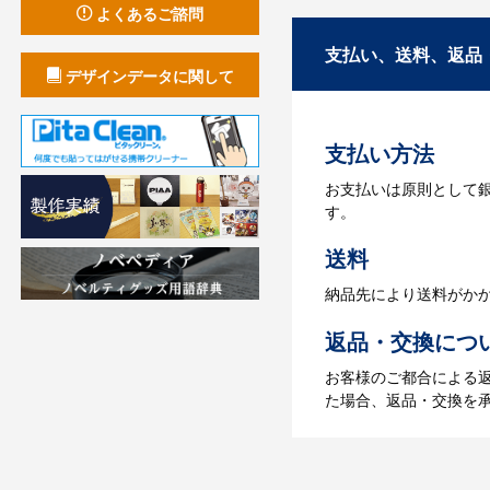
商品の色や名入れの色
よくあるご諮問
3.発注・データ
支払い、送料、返品
デザインデータに関して
お見積書を元に、製作
【名入れをする場合】
支払い方法
4.納品
お支払いは原則として
【名入れをする場合】
す。
【名入れなしの場合】在
送料
納品先により送料がか
返品・交換につ
お客様のご都合による
た場合、返品・交換を