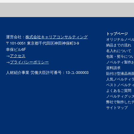
トップページ
運営会社：
株式会社キャリアコンサルティング
オリジナルノベ
〒101-0051 東京都千代田区神田神保町3-9
納品までの流れ
幸保ビル6F
名入れについて
→
アクセス
包装・熨斗につ
→
プライバシーポリシー
ノベルティ製作
資料請求
人材紹介事業 労働大臣許可番号：13-ユ-300003
貼付け型液晶画
人気ノベルティ
ベストノベルテ
よくあるご質問
ノベルティグッ
弊社で制作した
サイトマップ