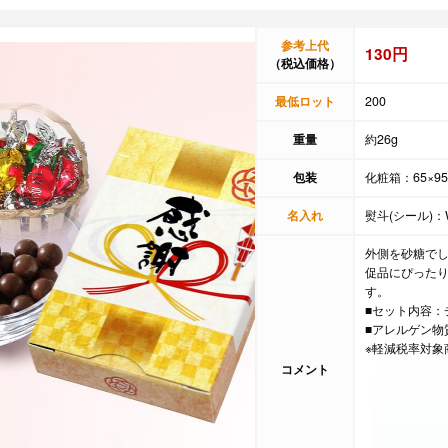
参考上代
130円
（税込価格）
最低ロット
200
重量
約26g
包装
化粧箱：65×95
名入れ
熨斗(シール)：
外側を砂糖で
促品にぴった
す。
■セット内容：
■アレルゲン物
※軽減税率対象
コメント