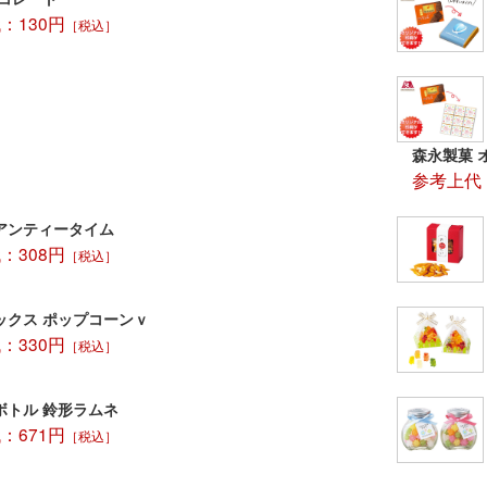
：130円
［税込］
森永製菓 
参考上代：
アンティータイム
：308円
［税込］
ックス ポップコーンｖ
：330円
［税込］
ボトル 鈴形ラムネ
：671円
［税込］