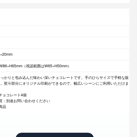
×20mm
W86×H65mm（視認範囲はW65×H50mm）
しっかりと包み込んだ味わい深いチョコレートです。手のひらサイズで手軽な販
り。熨斗部分にオリジナル印刷ができるので、幅広いシーンにご利用いただけま
チョコレート4個
質：別途お問い合わせください
商品