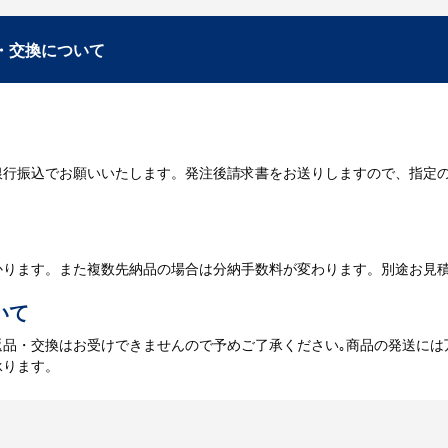
数・包装形態など詳細を決めます。仕様が決まった段階でお見積を弊社
入稿
・交換について
が決定しましたら、ご注文書をお送りします。
名入れに必要なデータをご入稿頂き、名入れイメージをデータでご確認
銀行振込でお願いいたします。発注後請求書をお送りしますので、指定
データのご入稿後３週間程度で納品となります。
庫がある場合、3～5営業日程度で納品となります。
かります。また複数先納品の場合は分納手数料が変わります。別途お見
いて
返品・交換はお受けできませんので予めご了承ください｡商品の発送には
承ります。