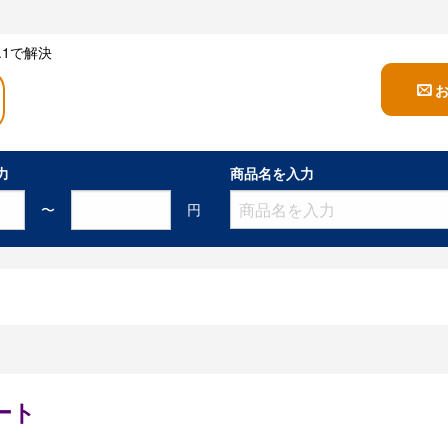
1で解決
力
商品名を入力
〜
円
ート