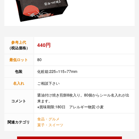
参考上代
440円
（税込価格）
最低ロット
80
包装
化粧箱:225×115×77mm
名入れ
ご相談下さい
醤油付け焼き煎餅8枚入り。80個からシール名入れが出
コメント
来ます。
※賞味期限:180日 アレルギー物質:小麦
食品・グルメ
関連カテゴリ
菓子・スイーツ