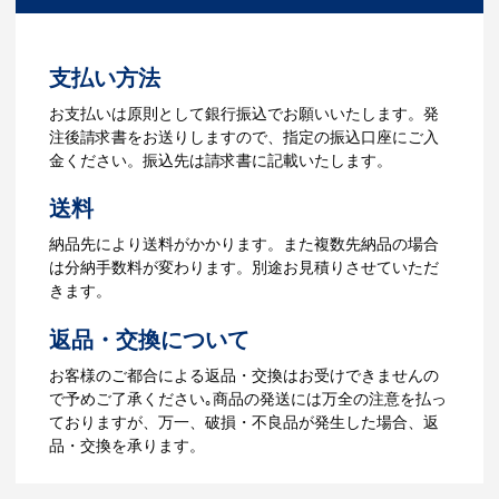
ださい。
3.発注・データ入稿
よくあるご質問をもっとみる
お見積書を元に、製作が決定しました
支払い方法
ら、ご注文書をお送りします。
【名入れをする場合】名入れに必要なデ
お支払いは原則として銀行振込でお願いいたします。発
ータをご入稿頂き、名入れイメージをデ
注後請求書をお送りしますので、指定の振込口座にご入
ータでご確認いただきます。
金ください。振込先は請求書に記載いたします。
4.納品
送料
【名入れをする場合】データのご入稿後
納品先により送料がかかります。また複数先納品の場合
３週間程度で納品となります。
は分納手数料が変わります。別途お見積りさせていただ
【名入れなしの場合】在庫がある場合、3
きます。
～5営業日程度で納品となります。
返品・交換について
ご利用ガイドをもっとみる
お客様のご都合による返品・交換はお受けできませんの
で予めご了承ください｡商品の発送には万全の注意を払っ
ておりますが、万一、破損・不良品が発生した場合、返
品・交換を承ります。