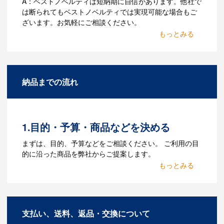
A：ベストノベルティは短納期に自信があります。他社で
は断られてもベストノベルティでは実現可能な場合もご
ざいます。お気軽にご相談ください。
Q：名入れするには何が必要
になりますか？
A：名入れのためのデータを作成する必要
納品までの流れ
があります。Adobe illustratorのaiファイ
ルをお持ちであれればそのまま入稿でき
る場合がございます。どのようなデータ
をお持ちなのかご連絡ください。
1.目的・予算・商品などを決める
Q：ウェブサイトに掲載され
まずは、目的、予算などをご相談ください。 ご利用の目
ていないオリジナルのノベル
的に沿った商品を弊社からご提案します。
ティを製作したいのですが可
2.仕様の決定・お見積
能ですか？
商品の色や名入れの色数・包装形態など
A：多数の協力会社があり、数多くの実績
詳細を決めます。仕様が決まった段階で
もございます。ご希望内容に合ったカス
支払い、送料、返品・交換について
お見積を弊社からお出しします。
タマイズが可能です。お気軽にご相談く