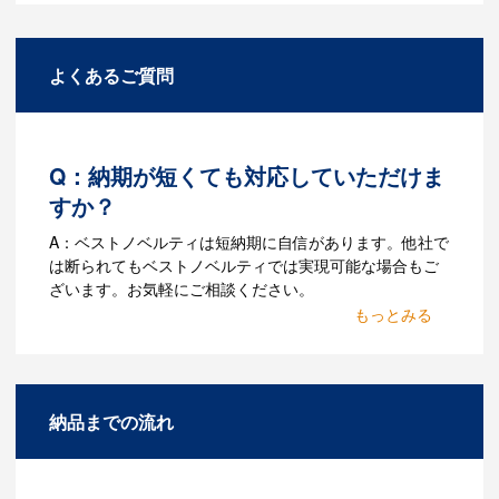
よくあるご質問
Q：納期が短くても対応していただけま
すか？
A：ベストノベルティは短納期に自信があります。他社で
は断られてもベストノベルティでは実現可能な場合もご
ざいます。お気軽にご相談ください。
Q：名入れするには何が必要
になりますか？
A：名入れのためのデータを作成する必要
納品までの流れ
があります。Adobe illustratorのaiファイ
ルをお持ちであれればそのまま入稿でき
る場合がございます。どのようなデータ
をお持ちなのかご連絡ください。