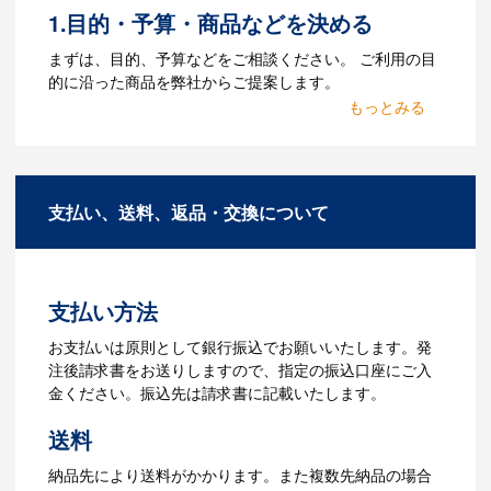
1.目的・予算・商品などを決める
Q：ウェブサイトに掲載され
まずは、目的、予算などをご相談ください。 ご利用の目
ていないオリジナルのノベル
的に沿った商品を弊社からご提案します。
ティを製作したいのですが可
2.仕様の決定・お見積
能ですか？
商品の色や名入れの色数・包装形態など
A：多数の協力会社があり、数多くの実績
詳細を決めます。仕様が決まった段階で
もございます。ご希望内容に合ったカス
支払い、送料、返品・交換について
お見積を弊社からお出しします。
タマイズが可能です。お気軽にご相談く
ださい。
3.発注・データ入稿
よくあるご質問をもっとみる
お見積書を元に、製作が決定しました
支払い方法
ら、ご注文書をお送りします。
【名入れをする場合】名入れに必要なデ
お支払いは原則として銀行振込でお願いいたします。発
ータをご入稿頂き、名入れイメージをデ
注後請求書をお送りしますので、指定の振込口座にご入
ータでご確認いただきます。
金ください。振込先は請求書に記載いたします。
4.納品
送料
【名入れをする場合】データのご入稿後
納品先により送料がかかります。また複数先納品の場合
３週間程度で納品となります。