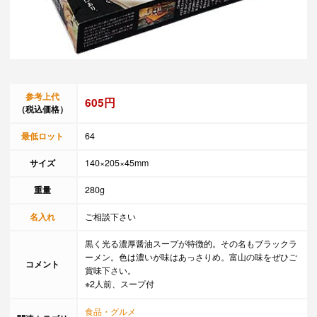
参考上代
605円
（税込価格）
最低ロット
64
サイズ
140×205×45mm
重量
280g
名入れ
ご相談下さい
黒く光る濃厚醤油スープが特徴的。その名もブラックラ
ーメン。色は濃いが味はあっさりめ。富山の味をぜひご
コメント
賞味下さい。
※2人前、スープ付
食品・グルメ