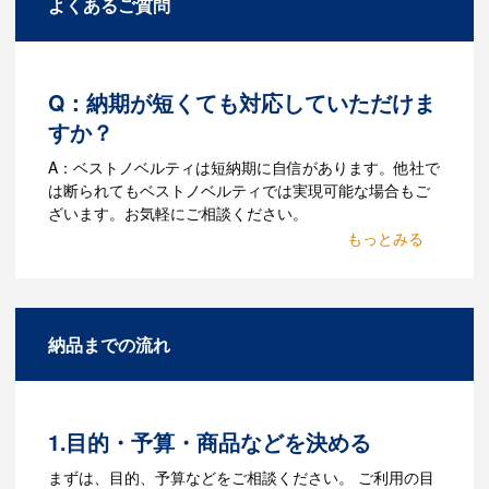
よくあるご質問
Q：納期が短くても対応していただけま
すか？
A：ベストノベルティは短納期に自信があります。他社で
は断られてもベストノベルティでは実現可能な場合もご
ざいます。お気軽にご相談ください。
Q：名入れするには何が必要
になりますか？
A：名入れのためのデータを作成する必要
納品までの流れ
があります。Adobe illustratorのaiファイ
ルをお持ちであれればそのまま入稿でき
る場合がございます。どのようなデータ
をお持ちなのかご連絡ください。
1.目的・予算・商品などを決める
Q：ウェブサイトに掲載され
まずは、目的、予算などをご相談ください。 ご利用の目