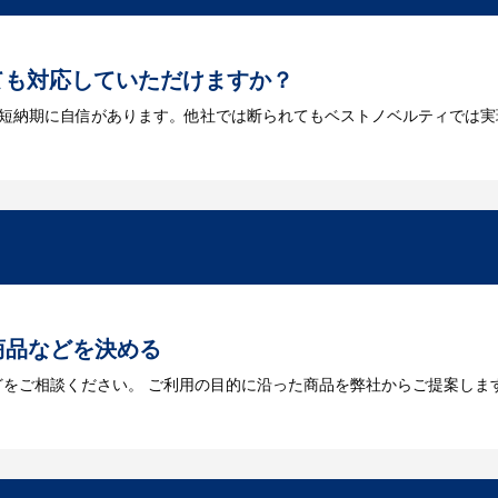
ても対応していただけますか？
は短納期に自信があります。他社では断られてもベストノベルティでは実
には何が必要になりますか？
を作成する必要があります。Adobe illustratorのaiファイルを
をお持ちなのかご連絡ください。
トに掲載されていないオリジナルのノベルティを製
あり、数多くの実績もございます。ご希望内容に合ったカスタマイズが可
商品などを決める
どをご相談ください。 ご利用の目的に沿った商品を弊社からご提案しま
お見積
数・包装形態など詳細を決めます。仕様が決まった段階でお見積を弊社