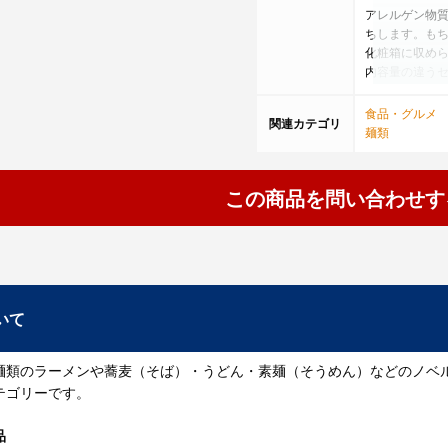
アレルゲン物質
ちします。も
化粧箱に収め
内容量の違う
す。
食品・グルメ
関連カテゴリ
■アレルゲン物
麺類
■賞味期限：製
長野県に関連し
この商品を問い合わせす
ィとしてご利
た感】を感じ
夏でも冬でも
るもしくは、
ある場合は、1
いて
【参考情報・
大きめの鍋に
す。
麺類のラーメンや蕎麦（そば）・うどん・素麺（そうめん）などのノベ
2、沸騰したら
テゴリーです。
状態にします
3、茹で時間の
4、茹で上がっ
品