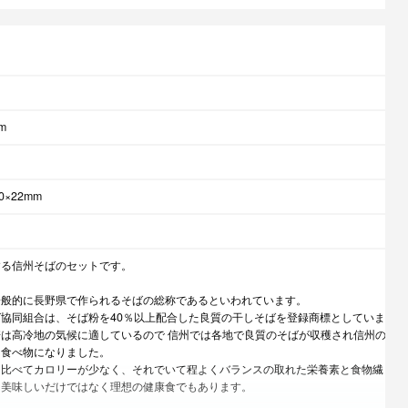
m
0×22mm
する信州そばのセットです。
一般的に長野県で作られるそばの総称であるといわれています。
協同組合は、そば粉を40％以上配合した良質の干しそばを登録商標としていま
は高冷地の気候に適しているので 信州では各地で良質のそばが収穫され信州の
る食べ物になりました。
に比べてカロリーが少なく、それでいて程よくバランスの取れた栄養素と食物繊
、美味しいだけではなく理想の健康食でもあります。