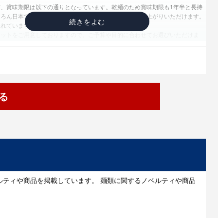
、賞味期限は以下の通りとなっています。乾麺のため賞味期限も1年半と長持
ちろん日本で製造されている商品ですので安心してお召し上がりいただけます。
られています。
セットをご用意しておりますので、ご予算や目的に合わせてお選びいただけま
質：小麦、そば
造日より1年半
たイベントやキャンペーンでの配布やBtoC向けの販促イベントの際のノベルテ
る
用いただけると思います。重量感があり、サイズ感もある程度あるので【もらっ
てもらえる商品です。また男性女性、年齢を問わずお渡しいただける商品です。
季節を問わずお渡しできます。名入れをご希望の場合は、オリジナルシールを貼
熨斗紙を巻くなどの対応が可能ですのでまずはご相談ください。納期は、在庫が
週間程度でお届けとなります。
・・そばの美味しい茹で方】
水を張りお湯を沸かします。できるだけたっぷりのお湯でゆでるのがポイントで
ルティや商品を掲載しています。 麺類に関するノベルティや商品
そばを入れ、吹きこぼれない程度の火力に調節し、そばが湯の中で動き続ける
。
数十秒前に1?2本取り出して硬さ加減をみて湯で具合を確認します。
たらすぐさまに大量の冷水を使って手早く水洗いをしてぬめりを取ってくださ