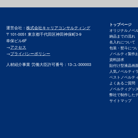
トップページ
運営会社：
株式会社キャリアコンサルティング
オリジナルノベ
〒101-0051 東京都千代田区神田神保町3-9
納品までの流れ
幸保ビル6F
名入れについて
→
アクセス
包装・熨斗につ
→
プライバシーポリシー
ノベルティ製作
資料請求
人材紹介事業 労働大臣許可番号：13-ユ-300003
貼付け型液晶画
人気ノベルティ
ベストノベルテ
よくあるご質問
ノベルティグッ
弊社で制作した
サイトマップ