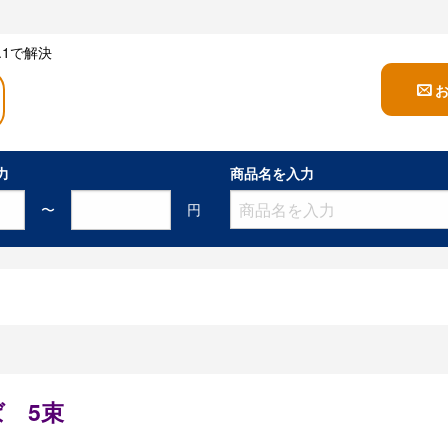
1で解決
力
商品名を入力
〜
円
 5束