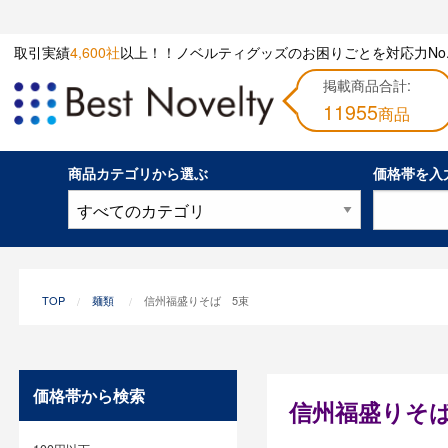
取引実績
4,600社
以上！！ノベルティグッズのお困りごとを対応力No.
掲載商品合計:
11955
商品
商品カテゴリから選ぶ
価格帯を入
TOP
麺類
信州福盛りそば 5束
価格帯から検索
信州福盛りそば