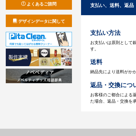
3.発注・データ
よくあるご諮問
支払い、送料、返品
お見積書を元に、製作
デザインデータに関して
【名入れをする場合】
支払い方法
4.納品
お支払いは原則として
【名入れをする場合】
す。
【名入れなしの場合】在
送料
納品先により送料がか
返品・交換につ
お客様のご都合による
た場合、返品・交換を