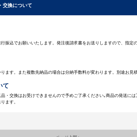
入稿
・交換について
が決定しましたら、ご注文書をお送りします。
名入れに必要なデータをご入稿頂き、名入れイメージをデータでご確認
銀行振込でお願いいたします。発注後請求書をお送りしますので、指定
データのご入稿後３週間程度で納品となります。
庫がある場合、3～5営業日程度で納品となります。
かります。また複数先納品の場合は分納手数料が変わります。別途お見
いて
返品・交換はお受けできませんので予めご了承ください｡商品の発送には
承ります。
ページ上部へ