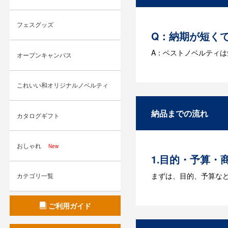
フェスグッズ
Q：納期が短く
A：ベストノベルティ
オープンキャンパス
Q：名入れする
これいい和オリジナルノベルティ
A：名入れのためのデータ
す。どのようなデータ
納品までの流れ
カタログギフト
Q：ウェブサイ
A：多数の協力会社が
おしゃれ
New
1.目的・予算・
まずは、目的、予算な
カテゴリ一覧
2.仕様の決定・
ご利用ガイド
商品の色や名入れの色