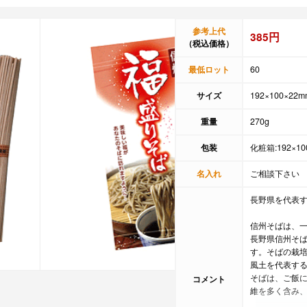
参考上代
385円
（税込価格）
最低ロット
60
サイズ
192×100×22m
重量
270g
包装
化粧箱:192×10
名入れ
ご相談下さい
長野県を代表
信州そばは、
長野県信州そば
す。そばの栽培
風土を代表す
そばは、ご飯
コメント
維を多く含み