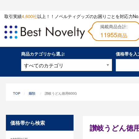
取引実績
4,600社
以上！！ノベルティグッズのお困りごとを対応力No.
掲載商品合計:
11955
商品
商品カテゴリから選ぶ
価格帯を入
TOP
麺類
讃岐うどん徳用600G
価格帯から検索
讃岐うどん徳用6