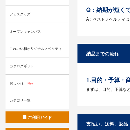
Q：納期が短く
フェスグッズ
A：ベストノベルティ
Q：名入れする
オープンキャンパス
A：名入れのためのデータ
す。どのようなデータ
これいい和オリジナルノベルティ
納品までの流れ
Q：ウェブサイ
カタログギフト
A：多数の協力会社が
1.目的・予算・
おしゃれ
New
まずは、目的、予算な
カテゴリ一覧
2.仕様の決定・
商品の色や名入れの色
ご利用ガイド
3.発注・データ
支払い、送料、返品