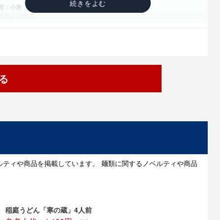
質：小麦
造日より60日
関連したイベントやキャンペーンでの配布やBtoC向けの販促イベントの際のノ
てご利用いただけると思います。重量感があり、サイズ感もある程度あるので
】を感じてもらえる商品です。また男性女性、年齢を問わずお渡しいただける商
も冬でも季節を問わずお渡しできます。名入れをご希望の場合は、オリジナルシ
しくは、熨斗紙を巻くなどの対応が可能ですのでまずはご相談ください。
る
・・讃岐うどんの歴史】
歴史は古く、弘法大師空海が、遠く中国から持ち帰ったのが始まりと伝えられて
延暦804年31歳の時、唐へ渡ります。1年あまり長安に滞在し、806年に帰国し
とき、持ち帰ったのが、うどん製法とうどんに適した小麦であったと言われてい
岐ではうどん作りが盛んになり約300年前からの江戸の元禄時代の頃、狩野休
羅祭礼図」（屏風一双）に3軒のうどん屋が描かれており、早くも金毘羅さん
」が現れたことを証明されているそうです。
ルティや商品を掲載しています。 麺類に関するノベルティや商品
・・日本三大うどん】
うどん
うどん
めん
稲庭うどん「寒の蔵」4人前