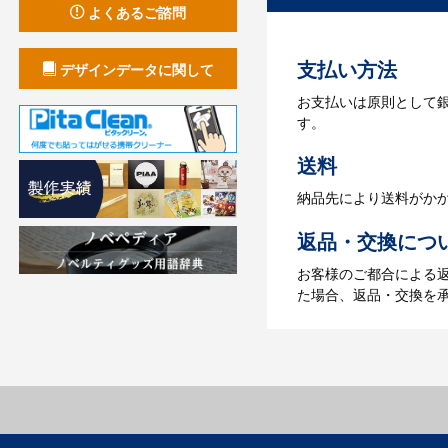
お見積書を元に、製作
よくあるご諮問
【名入れをする場合】
支払い方法
デザインデータに関して
4.納品
お支払いは原則として
【名入れをする場合】
す。
【名入れなしの場合】在
送料
納品先により送料がか
返品・交換につ
お客様のご都合による
た場合、返品・交換を