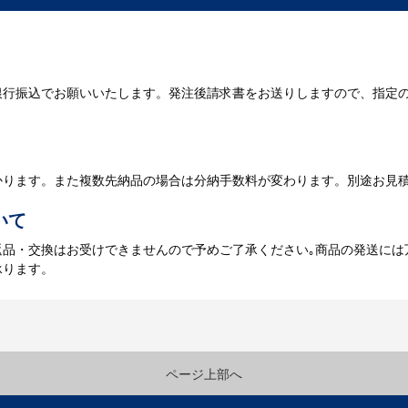
が決定しましたら、ご注文書をお送りします。
名入れに必要なデータをご入稿頂き、名入れイメージをデータでご確認
銀行振込でお願いいたします。発注後請求書をお送りしますので、指定
データのご入稿後３週間程度で納品となります。
庫がある場合、3～5営業日程度で納品となります。
かります。また複数先納品の場合は分納手数料が変わります。別途お見
いて
返品・交換はお受けできませんので予めご了承ください｡商品の発送には
承ります。
ページ上部へ