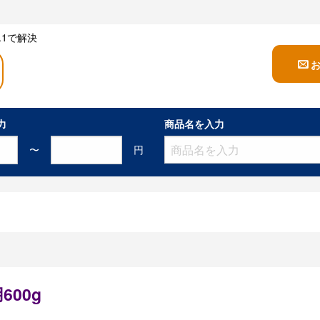
1で解決
力
商品名を入力
〜
円
00g