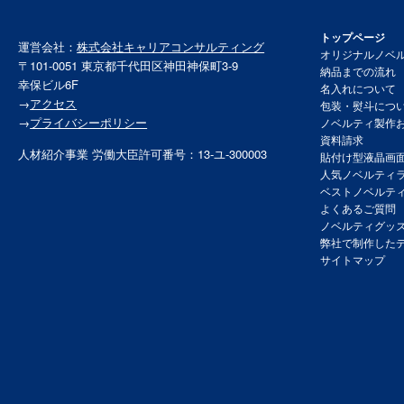
トップページ
運営会社：
株式会社キャリアコンサルティング
オリジナルノベ
〒101-0051 東京都千代田区神田神保町3-9
納品までの流れ
幸保ビル6F
名入れについて
→
アクセス
包装・熨斗につ
→
プライバシーポリシー
ノベルティ製作
資料請求
人材紹介事業 労働大臣許可番号：13-ユ-300003
貼付け型液晶画
人気ノベルティ
ベストノベルテ
よくあるご質問
ノベルティグッ
弊社で制作した
サイトマップ