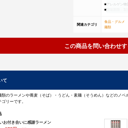
■アレルゲン物
■賞味期限：製
香川県や四国に
食品・グルメ
関連カテゴリ
ベルティとし
麺類
【もらった感
品です。夏で
ールを貼るも
この商品を問い合わせす
【参考情報・
讃岐うどんの
います。空海は
ました。その
ます。以来、讃
いて
円清信が「金毘
で「うどん屋
麺類のラーメンや蕎麦（そば）・うどん・素麺（そうめん）などのノベ
【参考情報・
テゴリーです。
■秋田県 稲庭
■香川県 讃岐
■愛知県 きし
品
～いお付き合いに感謝ラーメン