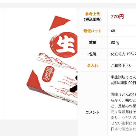
参考上代
770円
（税込価格）
最低ロット
48
重量
827g
包装
化粧箱入:196×2
名入れ
ご相談下さい
半生讃岐うどん3
※賞味期限:90
讃岐うどんの1
らかく、噛む
と、足踏み作
元々香川県は
コメント
あり、うどん
せない素材に
日本で製造さ