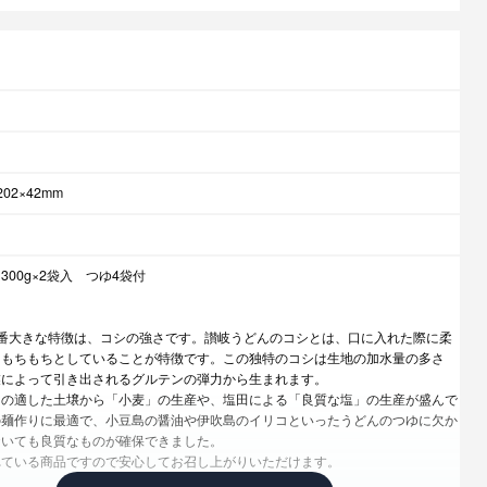
02×42mm
00g×2袋入 つゆ4袋付
日
番大きな特徴は、コシの強さです。讃岐うどんのコシとは、口に入れた際に柔
ともちもちとしていることが特徴です。この独特のコシは生地の加水量の多さ
業によって引き出されるグルテンの弾力から生まれます。
その適した土壌から「小麦」の生産や、塩田による「良質な塩」の生産が盛んで
の麺作りに最適で、小豆島の醤油や伊吹島のイリコといったうどんのつゆに欠か
おいても良質なものが確保できました。
れている商品ですので安心してお召し上がりいただけます。