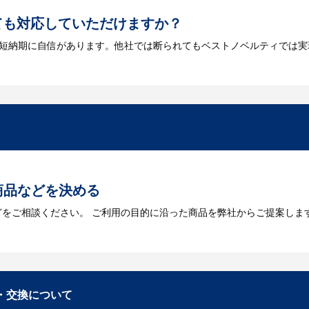
ても対応していただけますか？
は短納期に自信があります。他社では断られてもベストノベルティでは実
には何が必要になりますか？
を作成する必要があります。Adobe illustratorのaiファイルを
をお持ちなのかご連絡ください。
トに掲載されていないオリジナルのノベルティを製
あり、数多くの実績もございます。ご希望内容に合ったカスタマイズが可
商品などを決める
どをご相談ください。 ご利用の目的に沿った商品を弊社からご提案しま
お見積
数・包装形態など詳細を決めます。仕様が決まった段階でお見積を弊社
入稿
・交換について