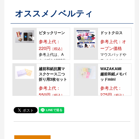
オススメノベルティ
ピタックリーン
ドットクロス
参考上代：
参考上代：オ
220円
ープン価格
［税込］
参考上代は、A
マウスパッドや
タイプを1000枚
モバイルクリー
作成時の参考上
ナー、メガネク
越前和紙抗菌マ
WAZAKAMI
代となりま
ロスにもなるド
スクケース二つ
越前和紙メモパ
す。...
ット...
折り用3枚セット
ッドmini
参考上代：
参考上代：
550円
275円
［税込］
［税込］
★約1週間の短納
外出中など、マ
期で納品対応可
スクを一時的に
(1000個ま
外す時もありま
で)★<...
すよね。 そんな
時...