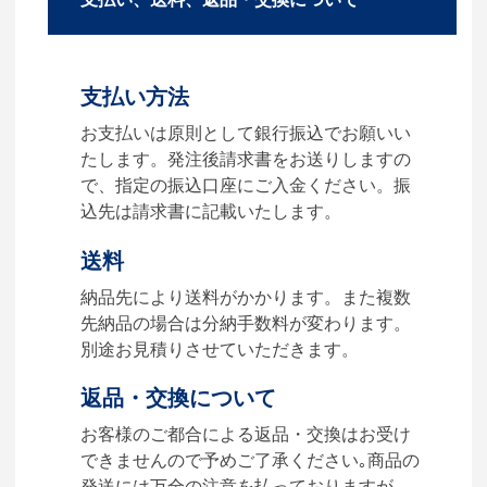
3.発注・データ入稿
よくあるご質問をもっとみる
お見積書を元に、製作が決定
しましたら、ご注文書をお送
支払い方法
りします。
【名入れをする場合】名入れ
お支払いは原則として銀行振込でお願いい
に必要なデータをご入稿頂
たします。発注後請求書をお送りしますの
き、名入れイメージをデータ
で、指定の振込口座にご入金ください。振
でご確認いただきます。
込先は請求書に記載いたします。
4.納品
送料
【名入れをする場合】データ
納品先により送料がかかります。また複数
のご入稿後３週間程度で納品
先納品の場合は分納手数料が変わります。
となります。
別途お見積りさせていただきます。
【名入れなしの場合】在庫が
返品・交換について
ある場合、3～5営業日程度で
納品となります。
お客様のご都合による返品・交換はお受け
できませんので予めご了承ください｡商品の
ご利用ガイドをもっとみる
発送には万全の注意を払っておりますが、