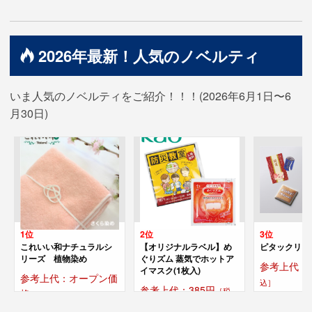
2026年最新！人気のノベルティ
いま人気のノベルティをご紹介！！！(2026年6月1日〜6
月30日)
1位
2位
3位
これいい和ナチュラルシ
【オリジナルラベル】め
ピタックリー
リーズ 植物染め
ぐりズム 蒸気でホットア
参考上代：2
イマスク(1枚入)
参考上代：オープン価
込］
参考上代：385円
［税
格
込］