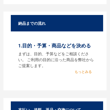
A：名入れのためのデータを作
成する必要があります。
Adobe illustratorのaiファイル
をお持ちであれればそのまま
納品までの流れ
入稿できる場合がございま
す。どのようなデータをお持
ちなのかご連絡ください。
1.目的・予算・商品などを決める
Q：ウェブサイトに掲載
まずは、目的、予算などをご相談くださ
されていないオリジナル
い。 ご利用の目的に沿った商品を弊社から
のノベルティを製作した
ご提案します。
いのですが可能ですか？
2.仕様の決定・お見積
A：多数の協力会社があり、数
商品の色や名入れの色数・包
多くの実績もございます。ご
装形態など詳細を決めます。
希望内容に合ったカスタマイ
仕様が決まった段階でお見積
ズが可能です。お気軽にご相
を弊社からお出しします。
談ください。
支払い、送料、返品・交換について