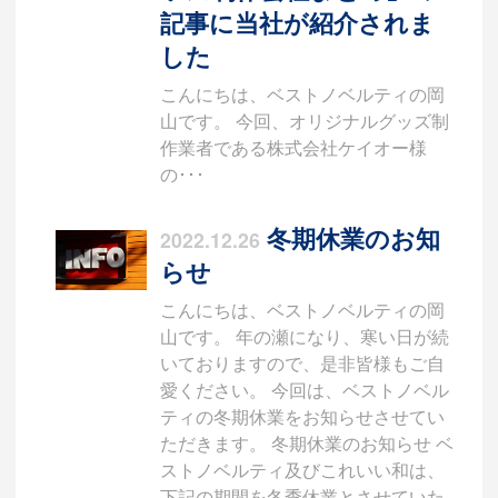
記事に当社が紹介されま
した
こんにちは、ベストノベルティの岡
山です。 今回、オリジナルグッズ制
作業者である株式会社ケイオー様
の･･･
冬期休業のお知
2022.12.26
らせ
こんにちは、ベストノベルティの岡
山です。 年の瀬になり、寒い日が続
いておりますので、是非皆様もご自
愛ください。 今回は、ベストノベル
ティの冬期休業をお知らせさせてい
ただきます。 冬期休業のお知らせ ベ
ストノベルティ及びこれいい和は、
下記の期間を冬季休業とさせていた