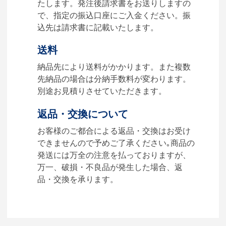
に必要なデータをご入稿頂
たします。発注後請求書をお送りしますの
き、名入れイメージをデータ
で、指定の振込口座にご入金ください。振
でご確認いただきます。
込先は請求書に記載いたします。
4.納品
送料
【名入れをする場合】データ
納品先により送料がかかります。また複数
のご入稿後３週間程度で納品
先納品の場合は分納手数料が変わります。
となります。
別途お見積りさせていただきます。
【名入れなしの場合】在庫が
返品・交換について
ある場合、3～5営業日程度で
納品となります。
お客様のご都合による返品・交換はお受け
できませんので予めご了承ください｡商品の
ご利用ガイドをもっとみる
発送には万全の注意を払っておりますが、
万一、破損・不良品が発生した場合、返
品・交換を承ります。