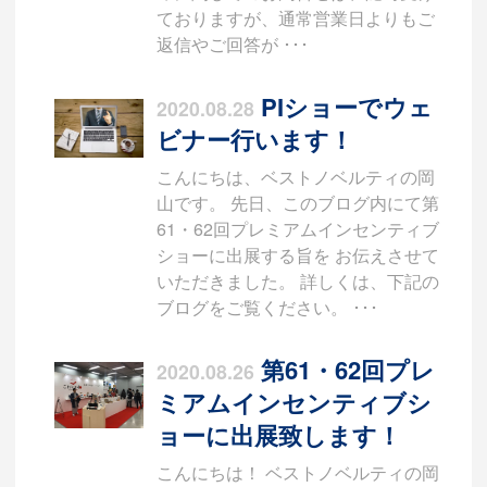
ておりますが、通常営業日よりもご
返信やご回答が ･･･
PIショーでウェ
2020.08.28
ビナー行います！
こんにちは、ベストノベルティの岡
山です。 先日、このブログ内にて第
61・62回プレミアムインセンティブ
ショーに出展する旨を お伝えさせて
いただきました。 詳しくは、下記の
ブログをご覧ください。 ･･･
第61・62回プレ
2020.08.26
ミアムインセンティブシ
ョーに出展致します！
こんにちは！ ベストノベルティの岡