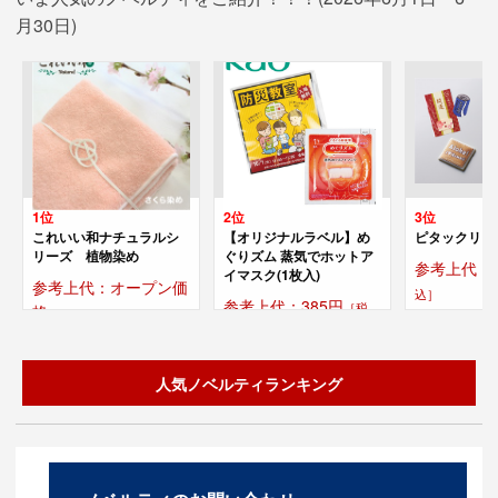
月30日)
1位
2位
3位
これいい和ナチュラルシ
【オリジナルラベル】め
ピタックリー
リーズ 植物染め
ぐりズム 蒸気でホットア
参考上代：2
イマスク(1枚入)
参考上代：オープン価
込］
参考上代：385円
［税
格
込］
人気ノベルティランキング