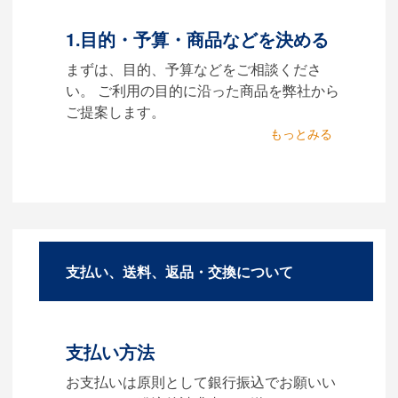
す。どのようなデータをお持
ちなのかご連絡ください。
1.目的・予算・商品などを決める
Q：ウェブサイトに掲載
まずは、目的、予算などをご相談くださ
されていないオリジナル
い。 ご利用の目的に沿った商品を弊社から
のノベルティを製作した
ご提案します。
いのですが可能ですか？
2.仕様の決定・お見積
A：多数の協力会社があり、数
商品の色や名入れの色数・包
多くの実績もございます。ご
装形態など詳細を決めます。
希望内容に合ったカスタマイ
仕様が決まった段階でお見積
ズが可能です。お気軽にご相
を弊社からお出しします。
談ください。
支払い、送料、返品・交換について
3.発注・データ入稿
よくあるご質問をもっとみる
お見積書を元に、製作が決定
しましたら、ご注文書をお送
支払い方法
りします。
【名入れをする場合】名入れ
お支払いは原則として銀行振込でお願いい