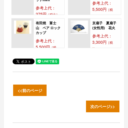
参考上代：
参考上代：
5,500円
［税
275円
［税込］
込］
★約1週間の短納
第58回プレミア
有田焼 富士
京扇子 夏扇子
期で納品対応可
ム・インセンテ
山 ペア ロック
(女性用) 花火
(1000個ま
ィブショー、プ
カップ
で)★<...
ライムギ...
参考上代：
参考上代：
3,300円
［税
5,500円
［税
込］
込］
商品説明
商品概要
扇子は日本発祥
伝統工芸品「有
の伝統工芸品で
田焼」のロック
す。...
カッ...
<<前のページ
次のページ>>