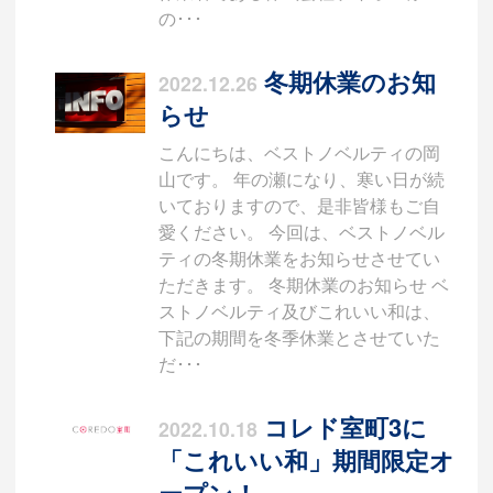
の･･･
冬期休業のお知
2022.12.26
らせ
こんにちは、ベストノベルティの岡
山です。 年の瀬になり、寒い日が続
いておりますので、是非皆様もご自
愛ください。 今回は、ベストノベル
ティの冬期休業をお知らせさせてい
ただきます。 冬期休業のお知らせ ベ
ストノベルティ及びこれいい和は、
下記の期間を冬季休業とさせていた
だ･･･
コレド室町3に
2022.10.18
「これいい和」期間限定オ
ープン！