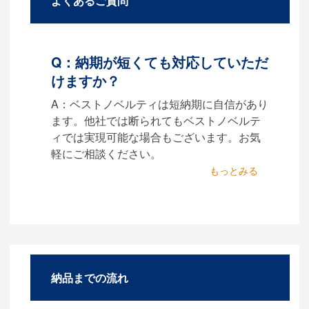
Q：納期が短くても対応していただ
けますか？
A：ベストノベルティは短納期に自信があり
ます。他社では断られてもベストノベルテ
ィでは実現可能な場合もございます。お気
軽にご相談ください。
Q：名入れするには何が
必要になりますか？
A：名入れのためのデータを作
成する必要があります。
Adobe illustratorのaiファイル
をお持ちであれればそのまま
納品までの流れ
入稿できる場合がございま