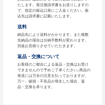
に必要なデータをご入稿頂
たします。発注後請求書をお送りしますの
き、名入れイメージをデータ
で、指定の振込口座にご入金ください。振
でご確認いただきます。
込先は請求書に記載いたします。
4.納品
送料
【名入れをする場合】データ
納品先により送料がかかります。また複数
のご入稿後３週間程度で納品
先納品の場合は分納手数料が変わります。
となります。
別途お見積りさせていただきます。
【名入れなしの場合】在庫が
返品・交換について
ある場合、3～5営業日程度で
納品となります。
お客様のご都合による返品・交換はお受け
できませんので予めご了承ください｡商品の
ご利用ガイドをもっとみる
発送には万全の注意を払っておりますが、
万一、破損・不良品が発生した場合、返
品・交換を承ります。