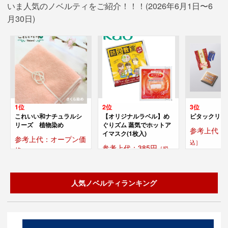
いま人気のノベルティをご紹介！！！(2026年6月1日〜6
月30日)
1位
2位
3位
これいい和ナチュラルシ
【オリジナルラベル】め
ピタックリー
リーズ 植物染め
ぐりズム 蒸気でホットア
参考上代：2
イマスク(1枚入)
参考上代：オープン価
込］
参考上代：385円
［税
格
込］
人気ノベルティランキング