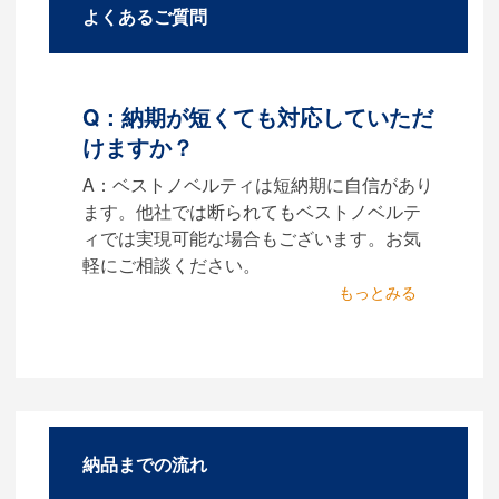
よくあるご質問
Q：納期が短くても対応していただ
けますか？
A：ベストノベルティは短納期に自信があり
ます。他社では断られてもベストノベルテ
ィでは実現可能な場合もございます。お気
軽にご相談ください。
Q：名入れするには何が
必要になりますか？
A：名入れのためのデータを作
成する必要があります。
Adobe illustratorのaiファイル
をお持ちであれればそのまま
納品までの流れ
入稿できる場合がございま