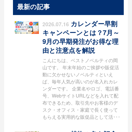
最新の記事
カレンダー早割
2026.07.16
キャンペーンとは？7月～
9月の早期発注がお得な理
由と注意点を解説
こんにちは、ベストノベルティの岡
山です。 年末年始のご挨拶や販促活
動に欠かせないノベルティといえ
ば、毎年人気が高いのが名入れカレ
ンダーです。 企業名やロゴ、電話番
号、WebサイトURLなどを入れて配
布できるため、取引先やお客様のデ
スク・オフィス・家庭で長く使って
もらえる実用的な販促品として活･･･