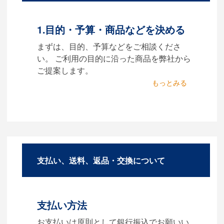
す。どのようなデータをお持
ちなのかご連絡ください。
1.目的・予算・商品などを決める
Q：ウェブサイトに掲載
まずは、目的、予算などをご相談くださ
されていないオリジナル
い。 ご利用の目的に沿った商品を弊社から
のノベルティを製作した
ご提案します。
いのですが可能ですか？
2.仕様の決定・お見積
A：多数の協力会社があり、数
商品の色や名入れの色数・包
多くの実績もございます。ご
装形態など詳細を決めます。
希望内容に合ったカスタマイ
仕様が決まった段階でお見積
ズが可能です。お気軽にご相
を弊社からお出しします。
談ください。
支払い、送料、返品・交換について
3.発注・データ入稿
よくあるご質問をもっとみる
お見積書を元に、製作が決定
しましたら、ご注文書をお送
支払い方法
りします。
【名入れをする場合】名入れ
お支払いは原則として銀行振込でお願いい