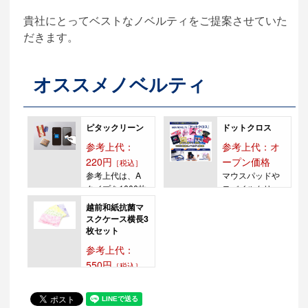
貴社にとってベストなノベルティをご提案させていた
だきます。
オススメノベルティ
ピタックリーン
ドットクロス
参考上代：
参考上代：オ
220円
ープン価格
［税込］
参考上代は、A
マウスパッドや
タイプを1000枚
モバイルクリー
作成時の参考上
ナー、メガネク
越前和紙抗菌マ
代となりま
ロスにもなるド
スクケース横長3
す。...
ット...
枚セット
参考上代：
550円
［税込］
外出中など、マ
スクを一時的に
外す時もありま