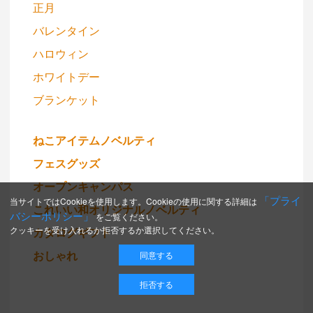
正月
バレンタイン
ハロウィン
ホワイトデー
ブランケット
ねこアイテムノベルティ
フェスグッズ
オープンキャンパス
「プライ
当サイトではCookieを使用します。Cookieの使用に関する詳細は
これいい和オリジナルノベルティ
バシーポリシー」
をご覧ください。
クッキーを受け入れるか拒否するか選択してください。
カタログギフト
おしゃれ
同意する
拒否する